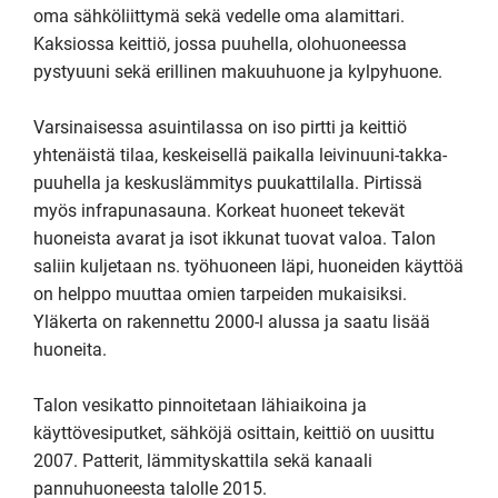
oma sähköliittymä sekä vedelle oma alamittari. 
Kaksiossa keittiö, jossa puuhella, olohuoneessa 
pystyuuni sekä erillinen makuuhuone ja kylpyhuone.

Varsinaisessa asuintilassa on iso pirtti ja keittiö 
yhtenäistä tilaa, keskeisellä paikalla leivinuuni-takka-
puuhella ja keskuslämmitys puukattilalla. Pirtissä 
myös infrapunasauna. Korkeat huoneet tekevät 
huoneista avarat ja isot ikkunat tuovat valoa. Talon 
saliin kuljetaan ns. työhuoneen läpi, huoneiden käyttöä 
on helppo muuttaa omien tarpeiden mukaisiksi. 
Yläkerta on rakennettu 2000-l alussa ja saatu lisää 
huoneita. 

Talon vesikatto pinnoitetaan lähiaikoina ja 
käyttövesiputket, sähköjä osittain, keittiö on uusittu 
2007. Patterit, lämmityskattila sekä kanaali 
pannuhuoneesta talolle 2015. 
