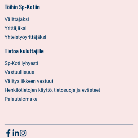
Töihin Sp-Kotiin
Välittäjäksi
Yrittäjäksi
Yhteistyöyrittäjäksi
Tietoa kuluttajille
Sp-Koti lyhyesti
Vastuullisuus
Välitysliikkeen vastuut
Henkilötietojen käyttö, tietosuoja ja evästeet
Palautelomake
Seuraa
Sosiaalinen
Sosiaalinen
Sosiaalinen