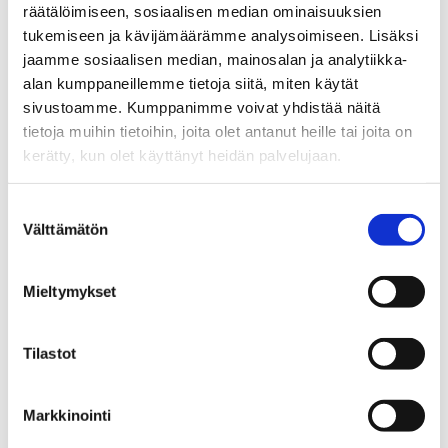
räätälöimiseen, sosiaalisen median ominaisuuksien
tukemiseen ja kävijämäärämme analysoimiseen. Lisäksi
Yrittäjä, kiinteistönvälittäjä LKV, KiAT
jaamme sosiaalisen median, mainosalan ja analytiikka-
alan kumppaneillemme tietoja siitä, miten käytät
Sp-Koti Jämsä Kipinä | Kiinteistönvälitys Tanja
sivustoamme. Kumppanimme voivat yhdistää näitä
Heinonen Oy LKV
, 2821540-9
tietoja muihin tietoihin, joita olet antanut heille tai joita on
+358 50 463 8663
kerätty, kun olet käyttänyt heidän palvelujaan.
WhatsApp
Suostumuksen
tanja.heinonen@spkoti.fi
Välttämätön
valinta
Sp-Koti Jämsä Kipinä
Sp-Koti Orivesi Kipinä
Mieltymykset
Sp-Koti Muurame Kipinä
Sp-Koti Ylöjärvi Kipinä
Sp-Koti Tampere Kipinä
Tilastot
Markkinointi
LÄHETÄ VIESTI