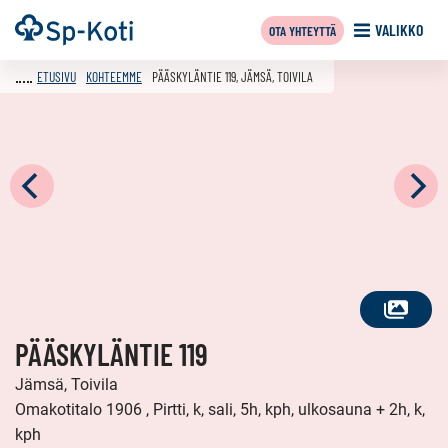
Siirry
Etusivu
VALIKKO
OTA YHTEYTTÄ
sisältöön
ETUSIVU
KOHTEEMME
PÄÄSKYLÄNTIE 119, JÄMSÄ, TOIVILA
KATSO
PÄÄSKYLÄNTIE 119
KAIKKI
KUVAT
Jämsä, Toivila
Omakotitalo 1906 , Pirtti, k, sali, 5h, kph, ulkosauna + 2h, k,
kph