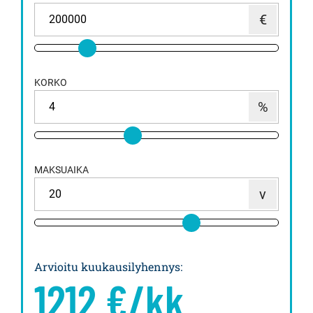
KORKO
MAKSUAIKA
Arvioitu kuukausilyhennys
:
1212
€/kk