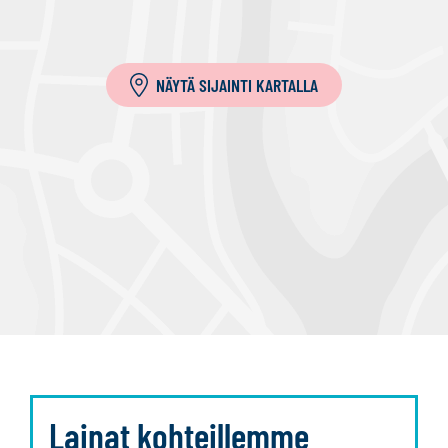
l
a
NÄYTÄ SIJAINTI KARTALLA
Lainat kohteillemme