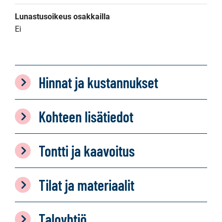
Lunastusoikeus osakkailla
Ei
Hinnat ja kustannukset
Kohteen lisätiedot
Tontti ja kaavoitus
Tilat ja materiaalit
Taloyhtiö