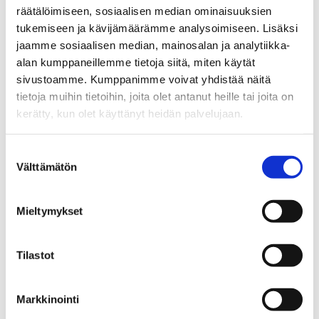
räätälöimiseen, sosiaalisen median ominaisuuksien
tukemiseen ja kävijämäärämme analysoimiseen. Lisäksi
jaamme sosiaalisen median, mainosalan ja analytiikka-
alan kumppaneillemme tietoja siitä, miten käytät
sivustoamme. Kumppanimme voivat yhdistää näitä
JUHA-PEKKA PENTTILÄ
tietoja muihin tietoihin, joita olet antanut heille tai joita on
kerätty, kun olet käyttänyt heidän palvelujaan.
Kiinteistönvälittäjä LKV
Suostumuksen
Välttämätön
valinta
Sp-Koti Turku | Välitysliike Turku Oy LKV
, 2565189-7
+358 400 827 706
Mieltymykset
WhatsApp
juha-pekka.penttila@spkoti.fi
Tilastot
Sp-Koti Turku
Markkinointi