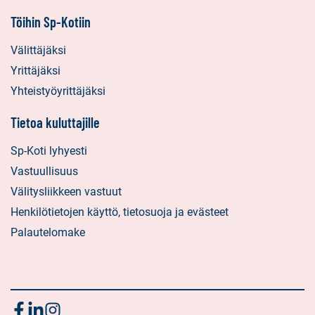
Töihin Sp-Kotiin
Välittäjäksi
Yrittäjäksi
Yhteistyöyrittäjäksi
Tietoa kuluttajille
Sp-Koti lyhyesti
Vastuullisuus
Välitysliikkeen vastuut
Henkilötietojen käyttö, tietosuoja ja evästeet
Palautelomake
Seuraa
Sosiaalinen
Sosiaalinen
Sosiaalinen