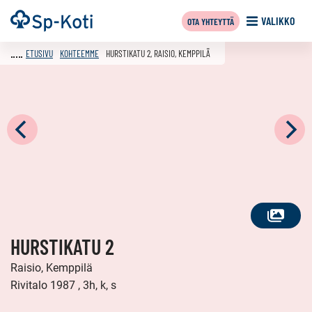
Siirry
Etusivu
VALIKKO
OTA YHTEYTTÄ
sisältöön
ETUSIVU
KOHTEEMME
HURSTIKATU 2, RAISIO, KEMPPILÄ
KATSO
HURSTIKATU 2
KAIKKI
KUVAT
Raisio, Kemppilä
Rivitalo 1987 , 3h, k, s