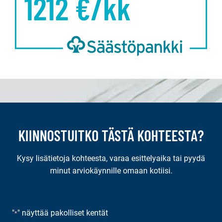
1212
€/kk
KIINNOSTUITKO TÄSTÄ KOHTEESTA?
Kysy lisätietoja kohteesta, varaa esittelyaika tai pyydä
minut arviokäynnille omaan kotiisi.
"
" näyttää pakolliset kentät
*