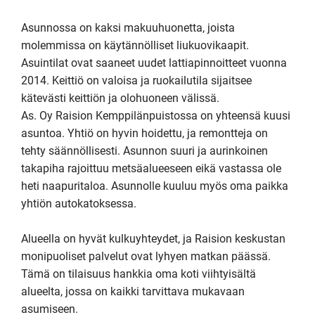
Asunnossa on kaksi makuuhuonetta, joista 
molemmissa on käytännölliset liukuovikaapit. 
Asuintilat ovat saaneet uudet lattiapinnoitteet vuonna 
2014. Keittiö on valoisa ja ruokailutila sijaitsee 
kätevästi keittiön ja olohuoneen välissä. 

As. Oy Raision Kemppilänpuistossa on yhteensä kuusi 
asuntoa. Yhtiö on hyvin hoidettu, ja remontteja on 
tehty säännöllisesti. Asunnon suuri ja aurinkoinen 
takapiha rajoittuu metsäalueeseen eikä vastassa ole 
heti naapuritaloa. Asunnolle kuuluu myös oma paikka 
yhtiön autokatoksessa.

Alueella on hyvät kulkuyhteydet, ja Raision keskustan 
monipuoliset palvelut ovat lyhyen matkan päässä. 
Tämä on tilaisuus hankkia oma koti viihtyisältä 
alueelta, jossa on kaikki tarvittava mukavaan 
asumiseen. 
