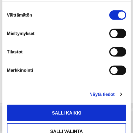
Suostumuksen
Välttämätön
LÄHETÄ VIESTI
valinta
Mieltymykset
LASKE LAINAN SUURUUS
Tilastot
Jaa
Jaa
J
JAA KOHDE:
WhatsApissa
Facebookissa
a
a
Markkinointi
s
ä
h
Näytä tiedot
k
ö
SALLI KAIKKI
p
o
s
SALLI VALINTA