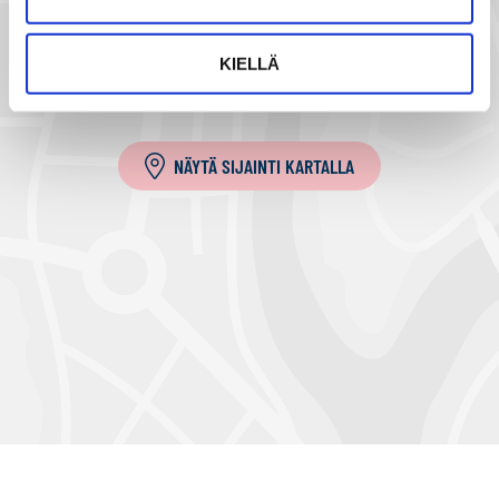
t
i
KIELLÄ
l
l
a
NÄYTÄ SIJAINTI KARTALLA