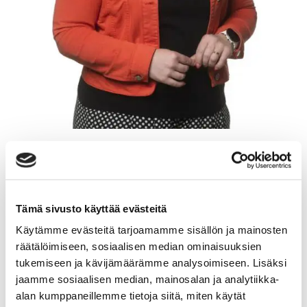
TANJA HEINONEN
Yrittäjä, kiinteistönvälittäjä LKV, KiAT
Tämä sivusto käyttää evästeitä
Sp-Koti Jämsä Kipinä | Kiinteistönvälitys Tanja
Käytämme evästeitä tarjoamamme sisällön ja mainosten
Heinonen Oy LKV
, 2821540-9
räätälöimiseen, sosiaalisen median ominaisuuksien
tukemiseen ja kävijämäärämme analysoimiseen. Lisäksi
+358 50 463 8663
jaamme sosiaalisen median, mainosalan ja analytiikka-
WhatsApp
alan kumppaneillemme tietoja siitä, miten käytät