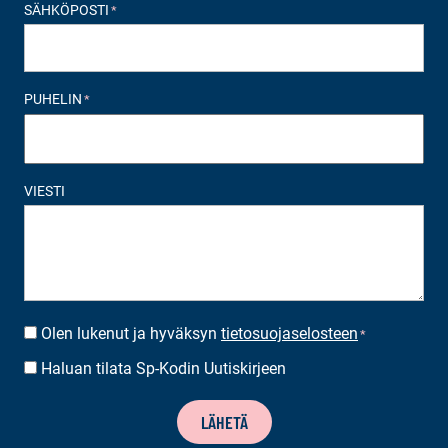
SÄHKÖPOSTI
*
PUHELIN
*
VIESTI
Olen lukenut ja hyväksyn
tietosuojaselosteen
SUOSTUMUS
*
*
Haluan tilata Sp-Kodin Uutiskirjeen
UUTISKIRJEEN
TILAUS
LÄHETÄ