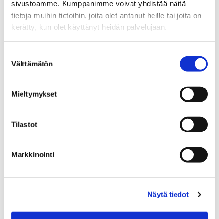
sivustoamme. Kumppanimme voivat yhdistää näitä
tanja.heinonen@spkoti.fi
tietoja muihin tietoihin, joita olet antanut heille tai joita on
Sp-Koti Jämsä Kipinä
kerätty, kun olet käyttänyt heidän palvelujaan.
Sp-Koti Orivesi Kipinä
Sp-Koti Muurame Kipinä
Suostumuksen
Sp-Koti Ylöjärvi Kipinä
Välttämätön
valinta
Sp-Koti Tampere Kipinä
Mieltymykset
LÄHETÄ VIESTI
Tilastot
LASKE LAINAN SUURUUS
Markkinointi
Jaa
Jaa
J
JAA KOHDE:
WhatsApissa
Facebookissa
a
Näytä tiedot
a
s