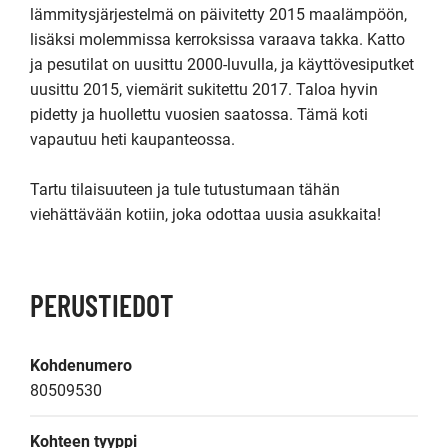
lämmitysjärjestelmä on päivitetty 2015 maalämpöön, 
lisäksi molemmissa kerroksissa varaava takka. Katto 
ja pesutilat on uusittu 2000-luvulla, ja käyttövesiputket 
uusittu 2015, viemärit sukitettu 2017. Taloa hyvin 
pidetty ja huollettu vuosien saatossa. Tämä koti 
vapautuu heti kaupanteossa.

Tartu tilaisuuteen ja tule tutustumaan tähän 
viehättävään kotiin, joka odottaa uusia asukkaita!
PERUSTIEDOT
Kohdenumero
80509530
Kohteen tyyppi