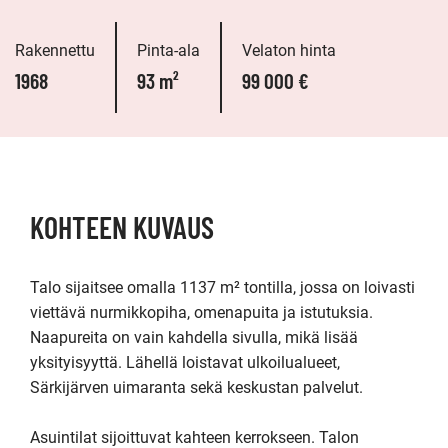
Rakennettu
Pinta-ala
Velaton hinta
1968
93 m²
99 000 €
KOHTEEN KUVAUS
Talo sijaitsee omalla 1137 m² tontilla, jossa on loivasti 
viettävä nurmikkopiha, omenapuita ja istutuksia. 
Naapureita on vain kahdella sivulla, mikä lisää 
yksityisyyttä. Lähellä loistavat ulkoilualueet, 
Särkijärven uimaranta sekä keskustan palvelut.

Asuintilat sijoittuvat kahteen kerrokseen. Talon 