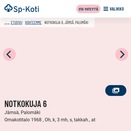
Siirry
Etusivu
VALIKKO
OTA YHTEYTTÄ
sisältöön
ETUSIVU
KOHTEEMME
NOTKOKUJA 6, JÄMSÄ, PALOMÄKI
KATSO
NOTKOKUJA 6
KAIKKI
KUVAT
Jämsä, Palomäki
Omakotitalo 1968 , Oh, k, 3 mh, s, takkah., at