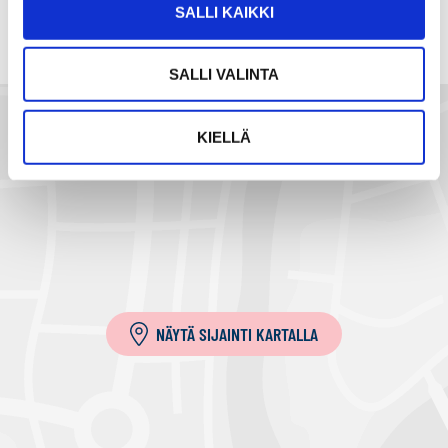
SALLI KAIKKI
ä
h
k
SALLI VALINTA
ö
p
KIELLÄ
o
s
t
i
l
l
a
NÄYTÄ SIJAINTI KARTALLA