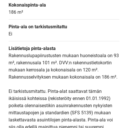
Kokonaispinta-ala
186 m²
Pinta-ala on tarkistusmitattu
Ei
Lisätietoja pinta-alasta
Rakennuslupapiirustusten mukaan huoneistoala on 93 
m², rakennusala 101 m². DVV:n rakennustietokortin 
mukaan kerrosala ja kokonaisala on 120 m². 
Rakennusselvityksen mukaan kokonaisala on 186 m².

Ei tarkistusmitattu. Pinta-alat saattavat tämän 
ikäisissä kohteissa (rekisteröity ennen 01.01.1992) 
poiketa olennaisestikin asuinrakennusten nykyisten 
mittaustapojen ja standardien (SFS 5139) mukaan 
laskettavasta asuintilojen pinta-alasta. Pinta-ala voi 
siis olla edellä mainittua pienempi tai suurempi.