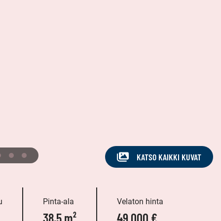
KATSO KAIKKI KUVAT
u
Pinta-ala
Velaton hinta
38,5 m²
49 000 €