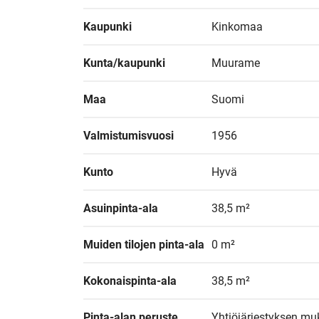
Kaupunki
Kinkomaa
Kunta/kaupunki
Muurame
Maa
Suomi
Valmistumisvuosi
1956
Kunto
Hyvä
Asuinpinta-ala
38,5 m²
Muiden tilojen pinta-ala
0 m²
Kokonaispinta-ala
38,5 m²
Pinta-alan peruste
Yhtiöjärjestyksen muk