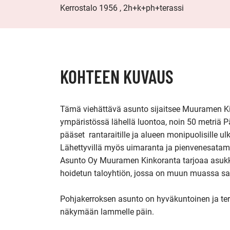
Kerrostalo 1956 , 2h+k+ph+terassi
KOHTEEN KUVAUS
Tämä viehättävä asunto sijaitsee Muuramen Ki
ympäristössä lähellä luontoa, noin 50 metriä Pä
pääset  rantaraitille ja alueen monipuolisille ulko
Lähettyvillä myös uimaranta ja pienvenesatama
Asunto Oy Muuramen Kinkoranta tarjoaa asukkai
hoidetun taloyhtiön, jossa on muun muassa saun
Pohjakerroksen asunto on hyväkuntoinen ja ter
näkymään lammelle päin. 
