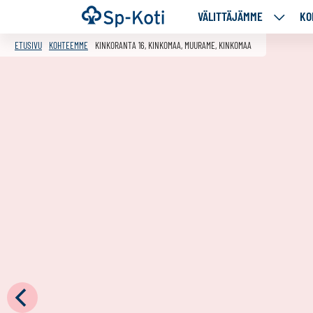
Siirry
Etusivu
VÄLITTÄJÄMME
KO
VÄLITT
sisältöön
ALASIV
ETUSIVU
KOHTEEMME
KINKORANTA 16, KINKOMAA, MUURAME, KINKOMAA