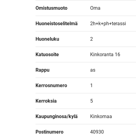
Omistusmuoto
Oma
Huoneistoselitelmä
2h+k+ph+terassi
Huoneluku
2
Katuosoite
Kinkoranta 16
Rappu
as
Kerrosnumero
1
Kerroksia
5
Kaupunginosa/kylä
Kinkomaa
Postinumero
40930