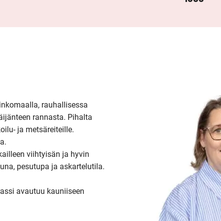
nkomaalla, rauhallisessa 
ijänteen rannasta. Pihalta 
ilu- ja metsäreiteille. 
.

lleen viihtyisän ja hyvin 
a, pesutupa ja askartelutila.

assi avautuu kauniiseen 