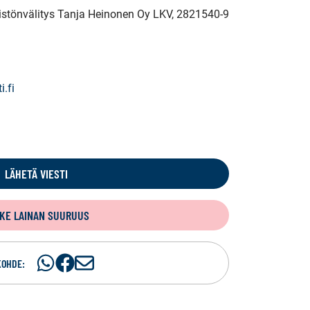
eistönvälitys Tanja Heinonen Oy LKV
, 2821540-9
.fi
LÄHETÄ VIESTI
KE LAINAN SUURUUS
Jaa
Jaa
J
KOHDE:
WhatsApissa
Facebookissa
a
a