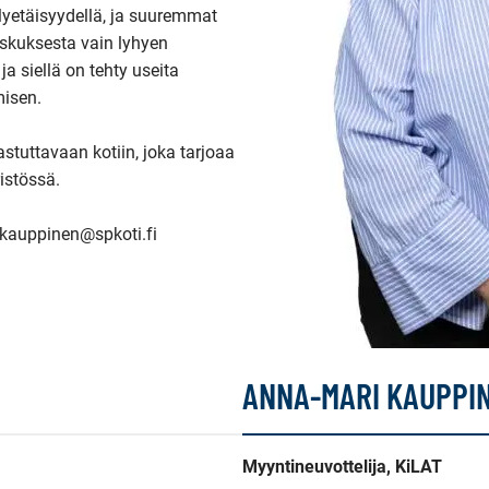
yetäisyydellä, ja suuremmat 
kuksesta vain lyhyen 
 siellä on tehty useita 
isen.

stuttavaan kotiin, joka tarjoaa 
stössä.

kauppinen@spkoti.fi
ANNA-MARI KAUPPI
Myyntineuvottelija, KiLAT