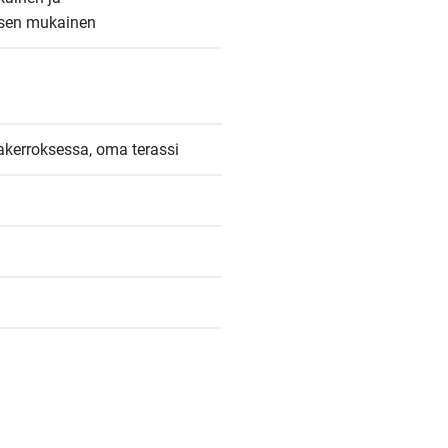
ksen mukainen
akerroksessa, oma terassi