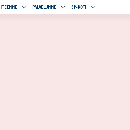
HTEEMME
PALVELUMME
SP-KOTI
ÄJÄMME
KOHTEEMME
PALVELUMME
SP-
UT
ALASIVUT
ALASIVUT
KOTI
ALASIVUT