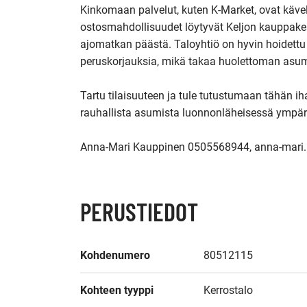
Kinkomaan palvelut, kuten K-Market, ovat kävel
ostosmahdollisuudet löytyvät Keljon kauppakes
ajomatkan päästä. Taloyhtiö on hyvin hoidettu ja
peruskorjauksia, mikä takaa huolettoman asum
Tartu tilaisuuteen ja tule tutustumaan tähän iha
rauhallista asumista luonnonläheisessä ympäri
Anna-Mari Kauppinen 0505568944, anna-mari.
PERUSTIEDOT
Kohdenumero
80512115
Kohteen tyyppi
Kerrostalo