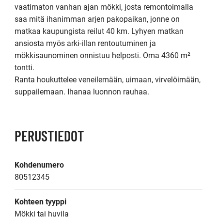
vaatimaton vanhan ajan mökki, josta remontoimalla 
saa mitä ihanimman arjen pakopaikan, jonne on 
matkaa kaupungista reilut 40 km. Lyhyen matkan 
ansiosta myös arki-illan rentoutuminen ja 
mökkisaunominen onnistuu helposti. Oma 4360 m² 
tontti. 

Ranta houkuttelee veneilemään, uimaan, virvelöimään, 
suppailemaan. Ihanaa luonnon rauhaa.  
PERUSTIEDOT
Kohdenumero
80512345
Kohteen tyyppi
Mökki tai huvila