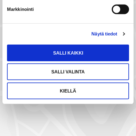
p
Markkinointi
o
s
t
Näytä tiedot
i
l
l
SALLI KAIKKI
a
NÄYTÄ SIJAINTI KARTALLA
SALLI VALINTA
KIELLÄ