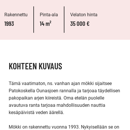
Rakennettu
Pinta-ala
Velaton hinta
1993
14 m²
35 000 €
KOHTEEN KUVAUS
Tämä vaatimaton, ns. vanhan ajan mökki sijaitsee 
Patokoskella Ounasjoen rannalla ja tarjoaa täydellisen 
pakopaikan arjen kiireistä. Oma etelän puolelle 
avautuva ranta tarjoaa mahdollisuuden nauttia 
kesäpäivistä veden äärellä. 

Mökki on rakennettu vuonna 1993. Nykyisellään se on 