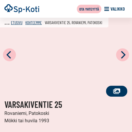
Siirry
Etusivu
VALIKKO
OTA YHTEYTTÄ
sisältöön
ETUSIVU
KOHTEEMME
VARSAKIVENTIE 25, ROVANIEMI, PATOKOSKI
KATSO
VARSAKIVENTIE 25
KAIKKI
KUVAT
Rovaniemi, Patokoski
Mökki tai huvila 1993