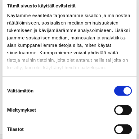
biritta.lyori@spkoti.fi
Tämä sivusto käyttää evästeitä
Käytämme evästeitä tarjoamamme sisällön ja mainosten
Sp-Koti Rovaniemi
räätälöimiseen, sosiaalisen median ominaisuuksien
tukemiseen ja kävijämäärämme analysoimiseen. Lisäksi
jaamme sosiaalisen median, mainosalan ja analytiikka-
LÄHETÄ VIESTI
alan kumppaneillemme tietoja siitä, miten käytät
sivustoamme. Kumppanimme voivat yhdistää näitä
tietoja muihin tietoihin, joita olet antanut heille tai joita on
LASKE LAINAN SUURUUS
kerätty, kun olet käyttänyt heidän palvelujaan.
Jaa
Jaa
J
JAA KOHDE:
Suostumuksen
Välttämätön
WhatsApissa
Facebookissa
a
valinta
a
s
Mieltymykset
ä
h
Tilastot
k
ö