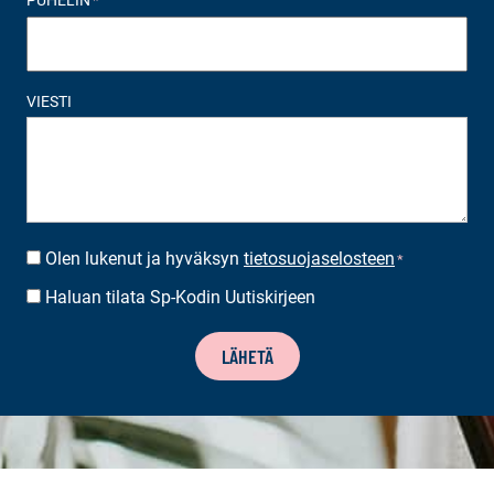
PUHELIN
*
VIESTI
Olen lukenut ja hyväksyn
tietosuojaselosteen
SUOSTUMUS
*
*
Haluan tilata Sp-Kodin Uutiskirjeen
UUTISKIRJEEN
TILAUS
LÄHETÄ