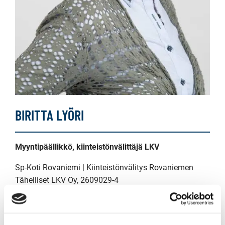
BIRITTA LYÖRI
Myyntipäällikkö, kiinteistönvälittäjä LKV
Sp-Koti Rovaniemi | Kiinteistönvälitys Rovaniemen
Tähelliset LKV Oy
, 2609029-4
+358 40 631 9799
WhatsApp