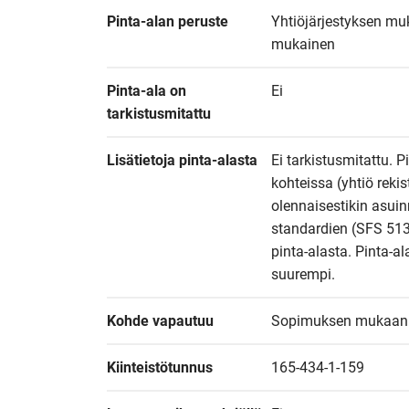
Pinta-alan peruste
Yhtiöjärjestyksen muk
mukainen
Pinta-ala on 
Ei
tarkistusmitattu
Lisätietoja pinta-alasta
Ei tarkistusmitattu. P
kohteissa (yhtiö reki
olennaisestikin asuin
standardien (SFS 513
pinta-alasta. Pinta-al
suurempi.
Kohde vapautuu
Sopimuksen mukaan
Kiinteistötunnus
165-434-1-159