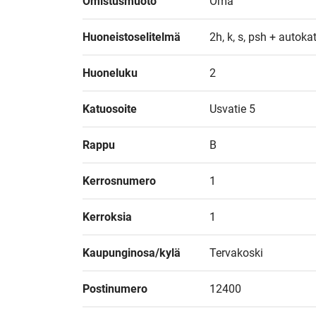
Omistusmuoto
Oma
Huoneistoselitelmä
2h, k, s, psh + autoka
Huoneluku
2
Katuosoite
Usvatie 5
Rappu
B
Kerrosnumero
1
Kerroksia
1
Kaupunginosa/kylä
Tervakoski
Postinumero
12400