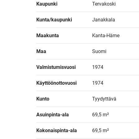
Kaupunki
Tervakoski
Kunta/kaupunki
Janakkala
Maakunta
Kanta-Häme
Maa
Suomi
Valmistumisvuosi
1974
Käyttöönottovuosi
1974
Kunto
Tyydyttävä
Asuinpinta-ala
69,5 m²
Kokonaispinta-ala
69,5 m²