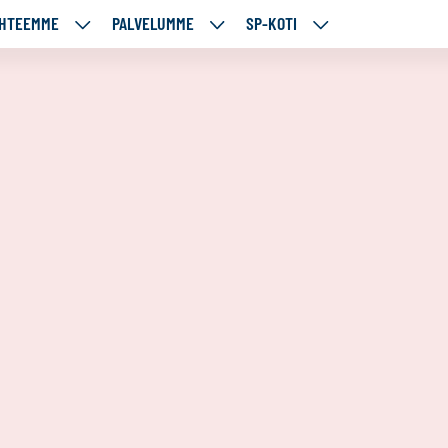
HTEEMME
PALVELUMME
SP-KOTI
ÄJÄMME
KOHTEEMME
PALVELUMME
SP-
UT
ALASIVUT
ALASIVUT
KOTI
ALASIVUT