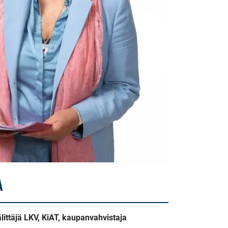
A
välittäjä LKV, KiAT, kaupanvahvistaja