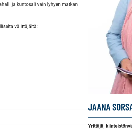
alli ja kuntosali vain lyhyen matkan 
elta välittäjältä:

JAANA SORS
Yrittäjä, kiinteistön