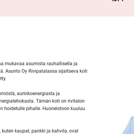
a mukavaa asumista rauhallisella ja 
ä. Asunto Oy Rivipatalassa sijaitseva koti 
ty.

östä, aurinkoenergiasta ja 
rgiatehokasta. Tämän koti on rivitalon 
n hoidetulle pihalle. Huoneistoon kuuluu 
 kuten kaupat, pankki ja kahvila, ovat 