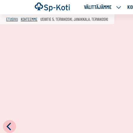
Siirry
Etusivu
VÄLITTÄJÄMME
KO
VÄLITT
sisältöön
ALASIV
ETUSIVU
KOHTEEMME
USVATIE 5, TERVAKOSKI, JANAKKALA, TERVAKOSKI