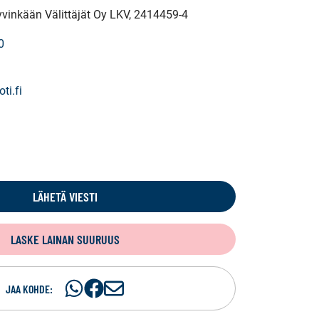
yvinkään Välittäjät Oy LKV
, 2414459-4
0
ti.fi
LÄHETÄ VIESTI
LASKE LAINAN SUURUUS
Jaa
Jaa
J
JAA KOHDE:
WhatsApissa
Facebookissa
a