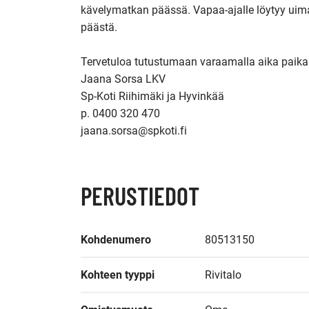
kävelymatkan päässä. Vapaa-ajalle löytyy uimah
päästä.

Tervetuloa tutustumaan varaamalla aika paikallis
Jaana Sorsa LKV

Sp-Koti Riihimäki ja Hyvinkää

p. 0400 320 470 

jaana.sorsa@spkoti.fi
PERUSTIEDOT
Kohdenumero
80513150
Kohteen tyyppi
Rivitalo