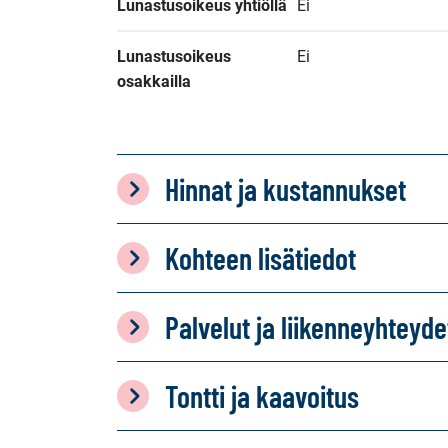
Lunastusoikeus yhtiöllä
Ei
Lunastusoikeus 
Ei
osakkailla
Hinnat ja kustannukset
Kohteen lisätiedot
Palvelut ja liikenneyhteyde
Tontti ja kaavoitus