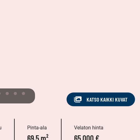
KATSO KAIKKI KUVAT
u
Pinta-ala
Velaton hinta
69,5 m²
65 000 €