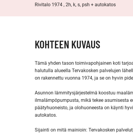
Rivitalo 1974 , 2h, k, s, psh + autokatos
KOHTEEN KUVAUS
Tämä yhden tason toimivapohjainen koti tarjoa
halutulla alueella Tervakosken palvelujen lähell
on rakennettu vuonna 1974, ja se on hyvin pidet
Asunnon lämmitysjärjestelmä koostuu maalämm
ilmalämpöpumpusta, mikä tekee asumisesta ene
päätyhuoneisto, ja olohuoneesta on käynti hyvi
autokatos.

Sijainti on mitä mainioin: Tervakosken palvelut,