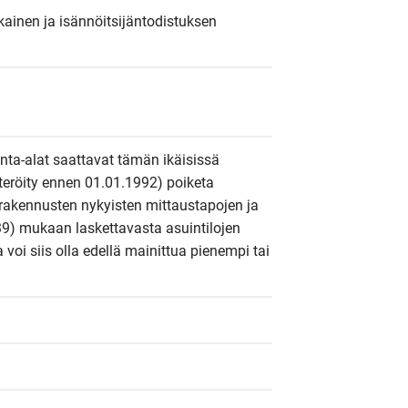
ainen ja isännöitsijäntodistuksen 
inta-alat saattavat tämän ikäisissä 
steröity ennen 01.01.1992) poiketa 
rakennusten nykyisten mittaustapojen ja 
9) mukaan laskettavasta asuintilojen 
a voi siis olla edellä mainittua pienempi tai 