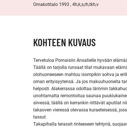
Omakotitalo 1993 , 4h,k,s,rh,tkh,v
KOHTEEN KUVAUS
Tervetuloa Pornaisiin Ansatielle hyvään elämää
Täällä on tarjolla runsaat tilat mukavaan elämää
olohuoneeseen mahtuu isompikin sohva ja erilli
oman erityisyytensä. Ja jos makuuhuoneita tarvit
helposti. Alakerrassa odottaa lämmin takkahu
unohtamatta remontoitua saunaa puukiukainee
siivessä, täällä on kerrankin riittävät aputilat 
takaoven vieressä olevassa kuraeteisessä, jossa
tassut.

Takapihalla terassit rinteeseen tehtynä, suojaa