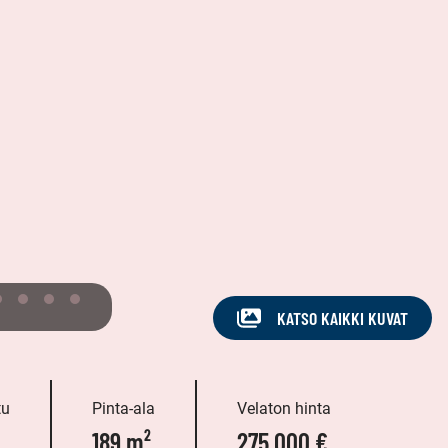
KATSO KAIKKI KUVAT
tu
Pinta-ala
Velaton hinta
189 m²
275 000 €