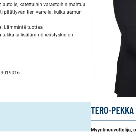
 autolle, katettuihin varastoihin mahtuu 
i päättyvän tien varrella, kulku aamun 
a. Lämmintä tuottaa 
takka ja lisälämmöneristyskin on 
0 3019016

TERO-PEKKA
Myyntineuvottelija, 