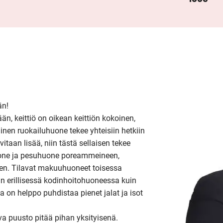
n!

n, keittiö on oikean keittiön kokoinen, 
nen ruokailuhuone tekee yhteisiin hetkiin 
aan lisää, niin tästä sellaisen tekee 
one ja pesuhuone poreammeineen, 
n. Tilavat makuuhuoneet toisessa 
niin erillisessä kodinhoitohuoneessa kuin 
 on helppo puhdistaa pienet jalat ja isot 
va puusto pitää pihan yksityisenä. 