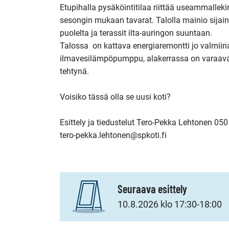
Etupihalla pysäköintitilaa riittää useammallekin
sesongin mukaan tavarat. Talolla mainio sijaint
puolelta ja terassit ilta-auringon suuntaan.

Talossa  on kattava energiaremontti jo valmiin
ilmavesilämpöpumppu, alakerrassa on varaava 
tehtynä.

Voisiko tässä olla se uusi koti?

Esittely ja tiedustelut Tero-Pekka Lehtonen 05
tero-pekka.lehtonen@spkoti.fi 
Seuraava esittely
10.8.2026 klo 17:30-18:00