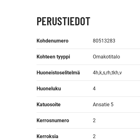
PERUSTIEDOT
Kohdenumero
80513283
Kohteen tyyppi
Omakotitalo
Huoneistoselitelmä
4h,k,s,rh,tkh,v
Huoneluku
4
Katuosoite
Ansatie 5
Kerrosnumero
2
Kerroksia
2