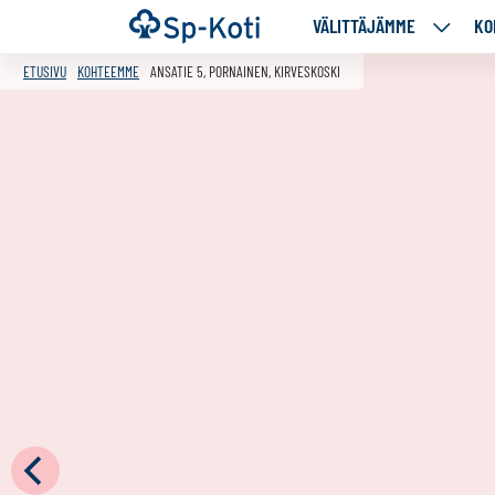
Siirry
Etusivu
VÄLITTÄJÄMME
KO
VÄLITT
sisältöön
ALASIV
ETUSIVU
KOHTEEMME
ANSATIE 5, PORNAINEN, KIRVESKOSKI