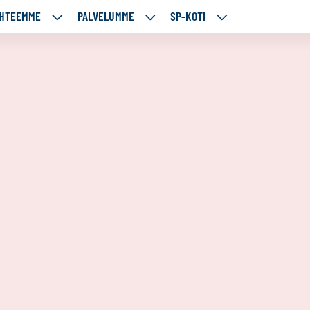
HTEEMME
PALVELUMME
SP-KOTI
ÄJÄMME
KOHTEEMME
PALVELUMME
SP-
UT
ALASIVUT
ALASIVUT
KOTI
ALASIVUT