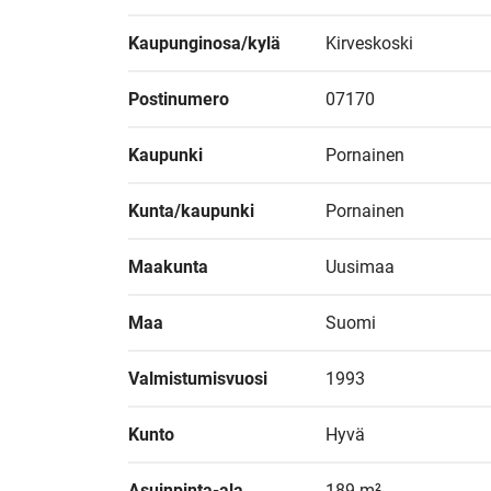
Kaupunginosa/kylä
Kirveskoski
Postinumero
07170
Kaupunki
Pornainen
Kunta/kaupunki
Pornainen
Maakunta
Uusimaa
Maa
Suomi
Valmistumisvuosi
1993
Kunto
Hyvä
Asuinpinta-ala
189 m²