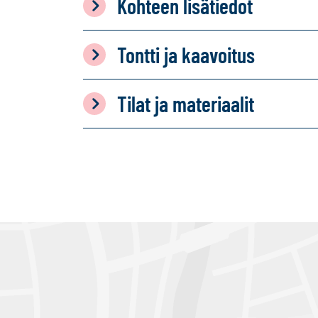
Kohteen lisätiedot
Tontti ja kaavoitus
Tilat ja materiaalit