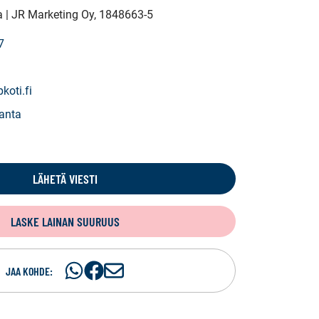
 | JR Marketing Oy
, 1848663-5
7
koti.fi
anta
LÄHETÄ VIESTI
LASKE LAINAN SUURUUS
Jaa
Jaa
J
JAA KOHDE:
WhatsApissa
Facebookissa
a
a