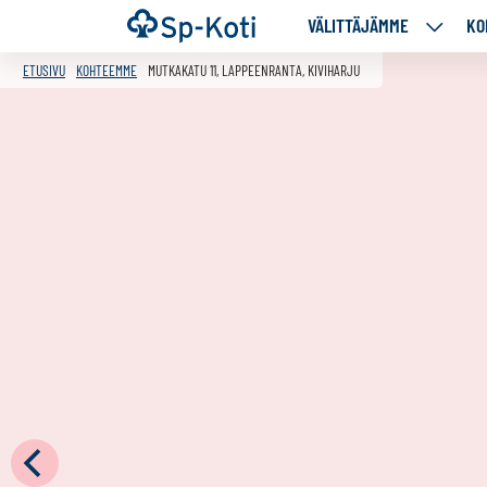
Siirry
Etusivu
VÄLITTÄJÄMME
KO
VÄLITT
sisältöön
ALASIV
ETUSIVU
KOHTEEMME
MUTKAKATU 11, LAPPEENRANTA, KIVIHARJU