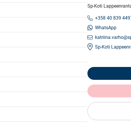
Sp-Koti Lappeenranta
+358 40 839 449
WhatsApp
katriina.varho@sp
Sp-Koti Lappeenr