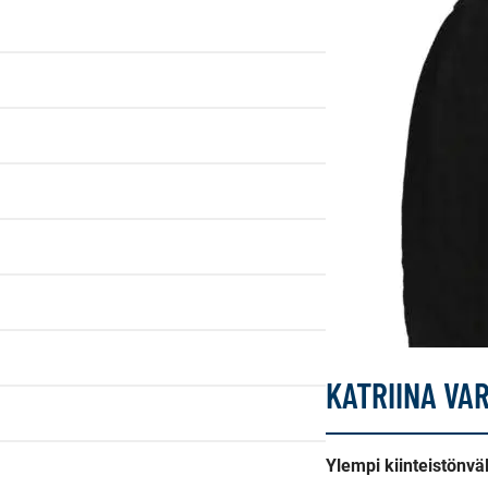
KATRIINA VA
Ylempi kiinteistönväl