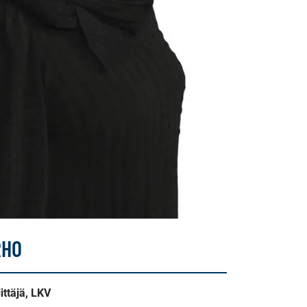
RHO
ittäjä, LKV