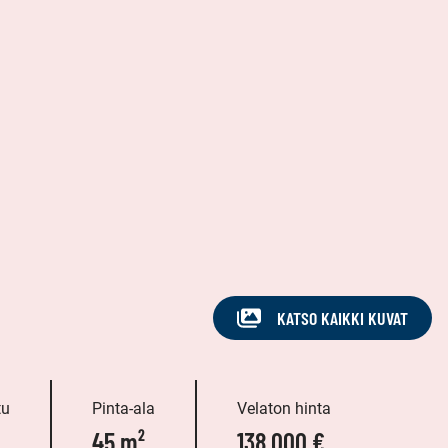
KATSO KAIKKI KUVAT
tu
Pinta-ala
Velaton hinta
45 m²
138 000 €