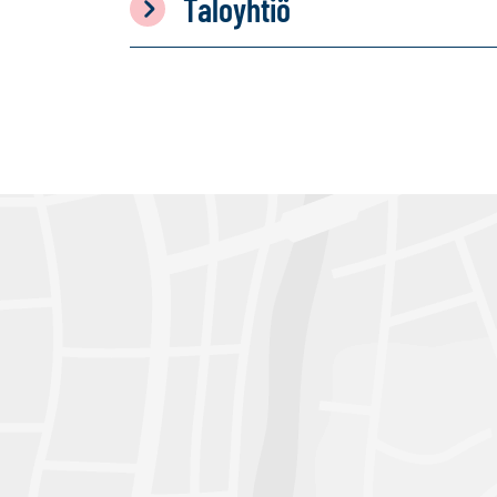
Taloyhtiö