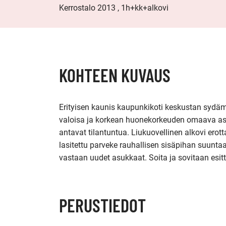
Kerrostalo 2013 , 1h+kk+alkovi
KOHTEEN KUVAUS
Erityisen kaunis kaupunkikoti keskustan sydäm
valoisa ja korkean huonekorkeuden omaava asunt
antavat tilantuntua. Liukuovellinen alkovi erot
lasitettu parveke rauhallisen sisäpihan suunta
vastaan uudet asukkaat. Soita ja sovitaan esitt
PERUSTIEDOT