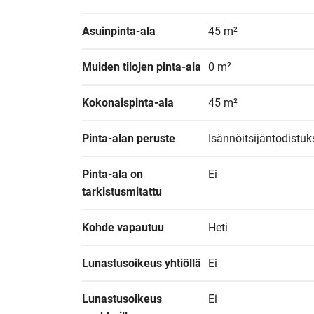
Asuinpinta-ala
45 m²
Muiden tilojen pinta-ala
0 m²
Kokonaispinta-ala
45 m²
Pinta-alan peruste
Isännöitsijäntodistu
Pinta-ala on 
Ei
tarkistusmitattu
Kohde vapautuu
Heti
Lunastusoikeus yhtiöllä
Ei
Lunastusoikeus 
Ei