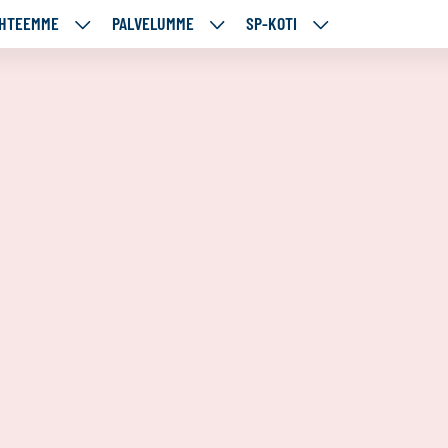
HTEEMME
PALVELUMME
SP-KOTI
ÄJÄMME
KOHTEEMME
PALVELUMME
SP-
UT
ALASIVUT
ALASIVUT
KOTI
ALASIVUT