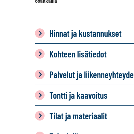
osakkailla
Hinnat ja kustannukset
Kohteen lisätiedot
Palvelut ja liikenneyhteyde
Tontti ja kaavoitus
Tilat ja materiaalit