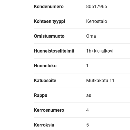
Kohdenumero
80517966
Kohteen tyyppi
Kerrostalo
Omistusmuoto
Oma
Huoneistoselitelmä
1h+kk+alkovi
Huoneluku
1
Katuosoite
Mutkakatu 11
Rappu
as
Kerrosnumero
4
Kerroksia
5