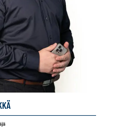
KKÄ
äjä