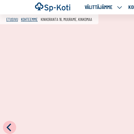
Siirry
Etusivu
VÄLITTÄJÄMME
KO
VÄLITT
sisältöön
ALASIV
ETUSIVU
KOHTEEMME
KINKORANTA 16, MUURAME, KINKOMAA