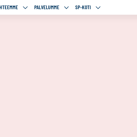
HTEEMME
PALVELUMME
SP-KOTI
ÄJÄMME
KOHTEEMME
PALVELUMME
SP-
UT
ALASIVUT
ALASIVUT
KOTI
ALASIVUT