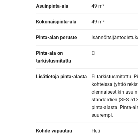
Asuinpinta-ala
49 m²
Kokonaispinta-ala
49 m²
Pinta-alan peruste
Isännöitsijäntodistu
Pinta-ala on 
Ei
tarkistusmitattu
Lisätietoja pinta-alasta
Ei tarkistusmitattu. P
kohteissa (yhtiö reki
olennaisestikin asuin
standardien (SFS 513
pinta-alasta. Pinta-al
suurempi.
Kohde vapautuu
Heti