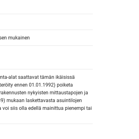
ksen mukainen
inta-alat saattavat tämän ikäisissä 
steröity ennen 01.01.1992) poiketa 
rakennusten nykyisten mittaustapojen ja 
9) mukaan laskettavasta asuintilojen 
a voi siis olla edellä mainittua pienempi tai 