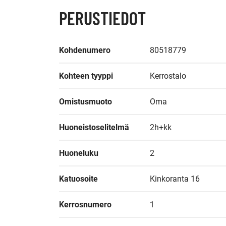
PERUSTIEDOT
Kohdenumero
80518779
Kohteen tyyppi
Kerrostalo
Omistusmuoto
Oma
Huoneistoselitelmä
2h+kk
Huoneluku
2
Katuosoite
Kinkoranta 16
Kerrosnumero
1