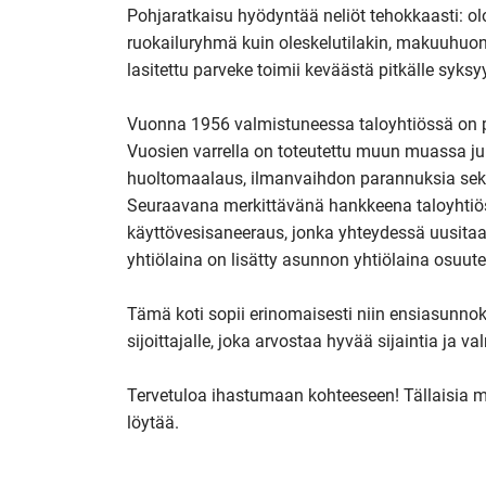
Pohjaratkaisu hyödyntää neliöt tehokkaasti: o
ruokailuryhmä kuin oleskelutilakin, makuuhuone t
lasitettu parveke toimii keväästä pitkälle syk
Vuonna 1956 valmistuneessa taloyhtiössä on p
Vuosien varrella on toteutettu muun muassa jul
huoltomaalaus, ilmanvaihdon parannuksia sek
Seuraavana merkittävänä hankkeena taloyhtiö
käyttövesisaneeraus, jonka yhteydessä uusita
yhtiölaina on lisätty asunnon yhtiölaina osuutee
Tämä koti sopii erinomaisesti niin ensiasunnok
sijoittajalle, joka arvostaa hyvää sijaintia ja v
Tervetuloa ihastumaan kohteeseen! Tällaisia ma
löytää.