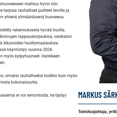
lohuoneeseen mahtuu hyvin niin 
arjoaa rauhalliset puitteet levolle ja 
syyn yhtenä ylimääräisenä huoneena.

idetty rakennuksesta hyvää huolta. 
kisivujen rappauskorjauksia, vesikaton 
ä ikkunoiden huoltomaalauksia. 
ssä käynnistyy vuonna 2026 
an myös kylpyhuoneet. Hankkeen 
n.  

si, omaksi rauhalliseksi kodiksi kuin myös 
almista kokonaisuutta.

MARKUS SÄR
isemia ei voi remontoida, ne täytyy 
Toimitusjohtaja, yritt