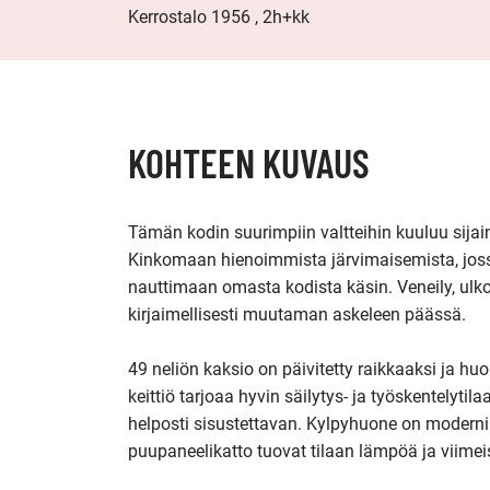
Kerrostalo 1956 , 2h+kk
KOHTEEN KUVAUS
Tämän kodin suurimpiin valtteihin kuuluu sijaint
Kinkomaan hienoimmista järvimaisemista, joss
nauttimaan omasta kodista käsin. Veneily, ulkoil
kirjaimellisesti muutaman askeleen päässä.

49 neliön kaksio on päivitetty raikkaaksi ja hu
keittiö tarjoaa hyvin säilytys- ja työskentelyti
helposti sisustettavan. Kylpyhuone on moderni ja
puupaneelikatto tuovat tilaan lämpöä ja viimeist