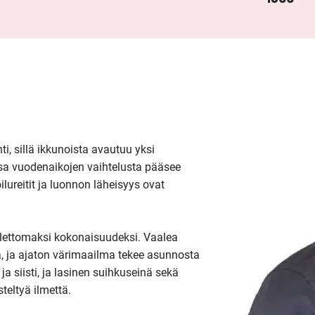
i, sillä ikkunoista avautuu yksi 
a vuodenaikojen vaihtelusta pääsee 
ureitit ja luonnon läheisyys ovat 
olettomaksi kokonaisuudeksi. Vaalea 
laa, ja ajaton värimaailma tekee asunnosta 
 siisti, ja lasinen suihkuseinä sekä 
eltyä ilmettä.
