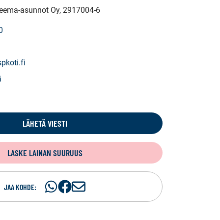
 Teema-asunnot Oy
, 2917004-6
0
koti.fi
ä
LÄHETÄ VIESTI
LASKE LAINAN SUURUUS
Jaa
Jaa
J
JAA KOHDE:
WhatsApissa
Facebookissa
a
a