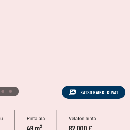
KATSO KAIKKI KUVAT
tu
Pinta-ala
Velaton hinta
49 m²
82 000 €