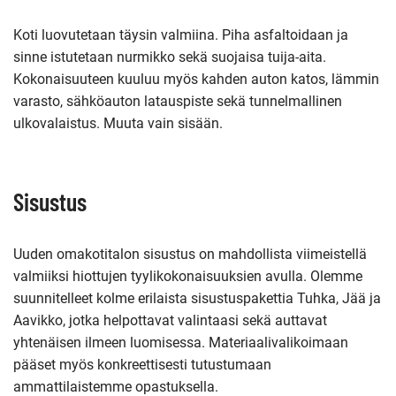
Koti luovutetaan täysin valmiina. Piha asfaltoidaan ja
sinne istutetaan nurmikko sekä suojaisa tuija-aita.
Kokonaisuuteen kuuluu myös kahden auton katos, lämmin
varasto, sähköauton latauspiste sekä tunnelmallinen
ulkovalaistus. Muuta vain sisään.
Sisustus
Uuden omakotitalon sisustus on mahdollista viimeistellä
valmiiksi hiottujen tyylikokonaisuuksien avulla. Olemme
suunnitelleet kolme erilaista sisustuspakettia Tuhka, Jää ja
Aavikko, jotka helpottavat valintaasi sekä auttavat
yhtenäisen ilmeen luomisessa. Materiaalivalikoimaan
pääset myös konkreettisesti tutustumaan
ammattilaistemme opastuksella.