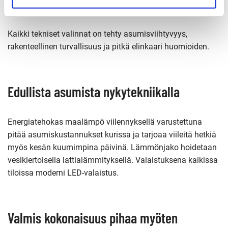
kolhuja kestävästä erikoiskovasta kipsilevystä.
Kaikki tekniset valinnat on tehty asumisviihtyvyys,
rakenteellinen turvallisuus ja pitkä elinkaari huomioiden.
Edullista asumista nykytekniikalla
Energiatehokas maalämpö viilennyksellä varustettuna
pitää asumiskustannukset kurissa ja tarjoaa viileitä hetkiä
myös kesän kuumimpina päivinä. Lämmönjako hoidetaan
vesikiertoisella lattialämmityksellä. Valaistuksena kaikissa
tiloissa moderni LED-valaistus.
Valmis kokonaisuus pihaa myöten