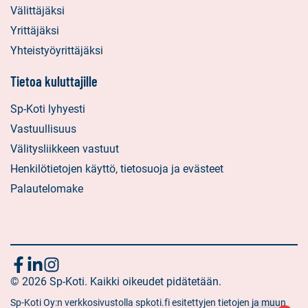
Välittäjäksi
Yrittäjäksi
Yhteistyöyrittäjäksi
Tietoa kuluttajille
Sp-Koti lyhyesti
Vastuullisuus
Välitysliikkeen vastuut
Henkilötietojen käyttö, tietosuoja ja evästeet
Palautelomake
Seuraa
Sosiaalinen
Sosiaalinen
Sosiaalinen
media:
© 2026 Sp-Koti. Kaikki oikeudet pidätetään.
media:
media:
meitä
facebook
linkedin
instagram
Sp-Koti Oy:n verkkosivustolla spkoti.fi esitettyjen tietojen ja muun