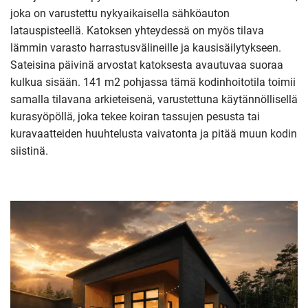
joka on varustettu nykyaikaisella sähköauton
latauspisteellä. Katoksen yhteydessä on myös tilava
lämmin varasto harrastusvälineille ja kausisäilytykseen.
Sateisina päivinä arvostat katoksesta avautuvaa suoraa
kulkua sisään. 141 m2 pohjassa tämä kodinhoitotila toimii
samalla tilavana arkieteisenä, varustettuna käytännöllisellä
kurasyöpöllä, joka tekee koiran tassujen pesusta tai
kuravaatteiden huuhtelusta vaivatonta ja pitää muun kodin
siistinä.