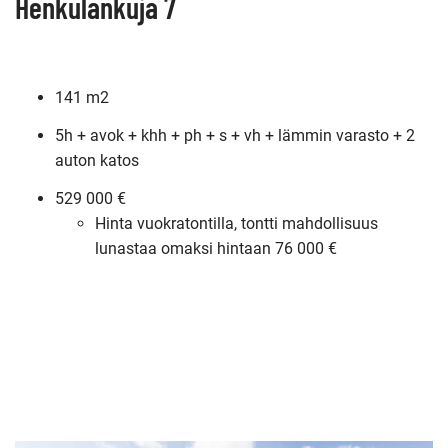
Henkulankuja 7
141 m2
5h + avok + khh + ph + s + vh + lämmin varasto + 2
auton katos
529 000 €
Hinta vuokratontilla, tontti mahdollisuus
lunastaa omaksi hintaan 76 000 €