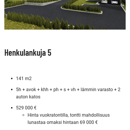
Henkulankuja 5
141 m2
5h + avok + khh + ph + s + vh + lämmin varasto + 2
auton katos
529 000 €
Hinta vuokratontilla, tontti mahdollisuus
lunastaa omaksi hintaan 69 000 €