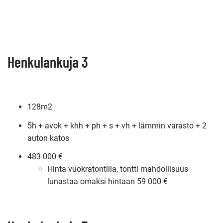
Henkulankuja 3
128m2
5h + avok + khh + ph + s + vh + lämmin varasto + 2
auton katos
483 000 €
Hinta vuokratontilla, tontti mahdollisuus
lunastaa omaksi hintaan 59 000 €