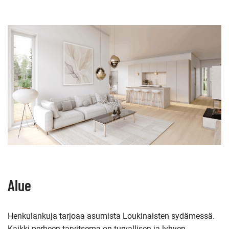
Alue
Henkulankuja tarjoaa asumista Loukinaisten sydämessä.
Kaikki perheen tarvitsema on turvallisen ja lyhyen