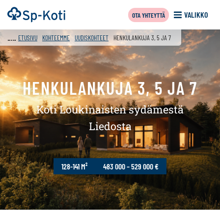
Siirry
Etusivu
VALIKKO
OTA YHTEYTTÄ
sisältöön
f
ETUSIVU
KOHTEEMME
UUDISKOHTEET
HENKULANKUJA 3, 5 JA 7
HENKULANKUJA 3, 5 JA 7
Koti Loukinaisten sydämestä
Liedosta
128-141 M²
483 000 – 529 000 €