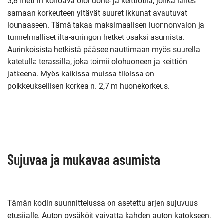
3,8 metriin kohoava olohuone- ja keittiötila, jonka lähes
samaan korkeuteen yltävät suuret ikkunat avautuvat
lounaaseen. Tämä takaa maksimaalisen luonnonvalon ja
tunnelmalliset ilta-auringon hetket osaksi asumista.
Aurinkoisista hetkistä pääsee nauttimaan myös suurella
katetulla terassilla, joka toimii olohuoneen ja keittiön
jatkeena. Myös kaikissa muissa tiloissa on
poikkeuksellisen korkea n. 2,7 m huonekorkeus.
Sujuvaa ja mukavaa asumista
Tämän kodin suunnittelussa on asetettu arjen sujuvuus
etusijalle. Auton pysäköit vaivatta kahden auton katokseen,