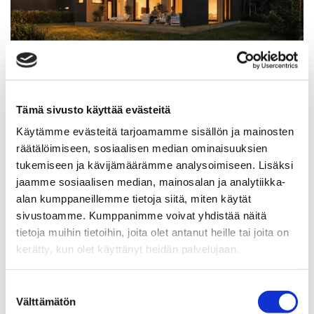
Talo joka kestää
Tämä sivusto käyttää evästeitä
Käytämme evästeitä tarjoamamme sisällön ja mainosten
räätälöimiseen, sosiaalisen median ominaisuuksien
Tässäkin kohteessa on hyödynnetty kestäviä ja koeteltuja
tukemiseen ja kävijämäärämme analysoimiseen. Lisäksi
rakenneratkaisuja, jotka on mitoitettu Pohjolan vaihteleviin
jaamme sosiaalisen median, mainosalan ja analytiikka-
sääolosuhteisiin.
alan kumppaneillemme tietoja siitä, miten käytät
sivustoamme. Kumppanimme voivat yhdistää näitä
Rakennuksen perustuksena on betonirakenteinen
tietoja muihin tietoihin, joita olet antanut heille tai joita on
tuulettuva alapohja, joka varmistaa rakenteen
kerätty, kun olet käyttänyt heidän palvelujaan.
tuulettuvuuden ja kosteusteknisen toimivuuden.
Rakennuksen alla on 80 cm korkea ryömintätila, joten
Suostumuksen
kaikki lattiarakenteet ovat irti maasta. Näin pystytään
Välttämätön
valinta
varmuudella estämään maassa olevan kosteuden