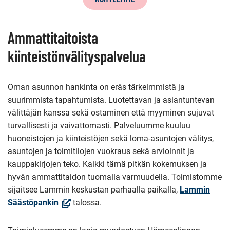
Ammattitaitoista
kiinteistönvälityspalvelua
Oman asunnon hankinta on eräs tärkeimmistä ja
suurimmista tapahtumista. Luotettavan ja asiantuntevan
välittäjän kanssa sekä ostaminen että myyminen sujuvat
turvallisesti ja vaivattomasti. Palveluumme kuuluu
huoneistojen ja kiinteistöjen sekä loma-asuntojen välitys,
asuntojen ja toimitilojen vuokraus sekä arvioinnit ja
kauppakirjojen teko. Kaikki tämä pitkän kokemuksen ja
hyvän ammattitaidon tuomalla varmuudella. Toimistomme
sijaitsee Lammin keskustan parhaalla paikalla,
Lammin
(Avautuu
Säästöpankin
talossa.
uuteen
ikkunaan,