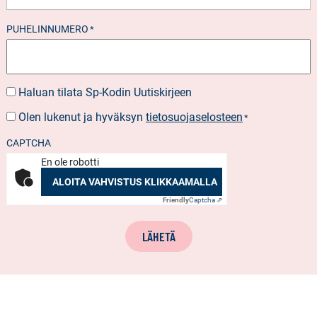
PUHELINNUMERO
*
Haluan tilata Sp-Kodin Uutiskirjeen
UUTISKIRJEEN
TILAUS
Olen lukenut ja hyväksyn
tietosuojaselosteen
SUOSTUMUS
*
*
CAPTCHA
En ole robotti
ALOITA VAHVISTUS KLIKKAAMALLA
Friendly
Captcha ⇗
LÄHETÄ