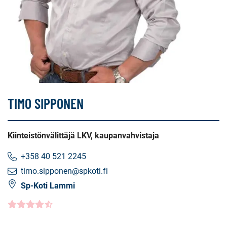
TIMO SIPPONEN
Kiinteistönvälittäjä LKV, kaupanvahvistaja
+358 40 521 2245
timo.sipponen@spkoti.fi
Sp-Koti Lammi
Asiakasarvio
4.5000
/5