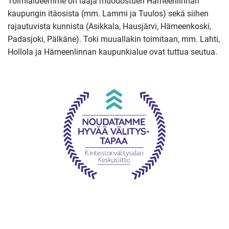
Toimialueemme on laaja muodostuen Hämeenlinnan
Siirryt
kaupungin itäosista (mm. Lammi ja Tuulos) sekä siihen
toiseen
rajautuvista kunnista (Asikkala, Hausjärvi, Hämeenkoski,
palveluun)
Padasjoki, Pälkäne). Toki muuallakin toimitaan, mm. Lahti,
Hollola ja Hämeenlinnan kaupunkialue ovat tuttua seutua.