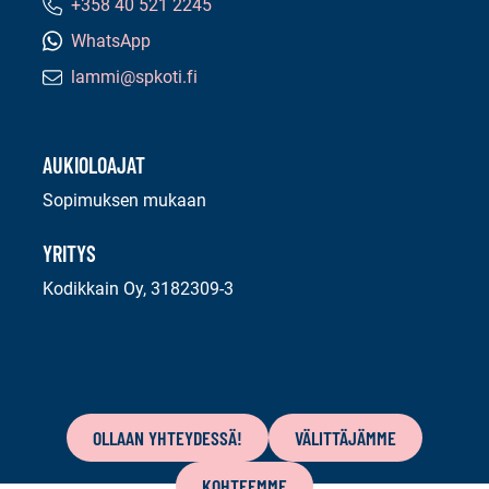
+358 40 521 2245
Puhelinnumero:
WhatsApp
lammi@spkoti.fi
Sähköpostiosoite:
AUKIOLOAJAT
Sopimuksen mukaan
YRITYS
Kodikkain Oy, 3182309-3
Tämän
sivun
OLLAAN YHTEYDESSÄ!
VÄLITTÄJÄMME
sisältö
KOHTEEMME