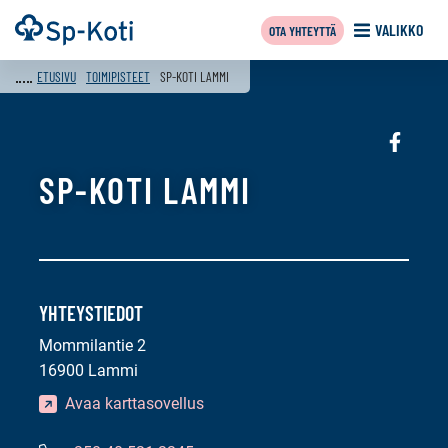
Siirry
Etusivu
VALIKKO
OTA YHTEYTTÄ
sisältöön
ETUSIVU
TOIMIPISTEET
SP-KOTI LAMMI
Sosiaali
media:
SP-KOTI LAMMI
faceboo
YHTEYSTIEDOT
Mommilantie 2
16900 Lammi
Avaa karttasovellus