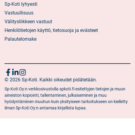
Sp-Koti lyhyesti
Vastuullisuus
Välitysliikkeen vastuut
Henkilötietojen käyttö, tietosuoja ja evästeet
Palautelomake
Seuraa
Sosiaalinen
Sosiaalinen
Sosiaalinen
media:
© 2026 Sp-Koti. Kaikki oikeudet pidätetään.
media:
media:
meitä
facebook
linkedin
instagram
Sp-Koti Oy:n verkkosivustolla spkoti.fi esitettyjen tietojen ja muun
aineiston kopiointi, tallentaminen, julkaiseminen ja muu
hyödyntäminen muuhun kuin yksityiseen tarkoitukseen on kielletty
ilman Sp-Koti Oy:n antamaa kirjallista lupaa.