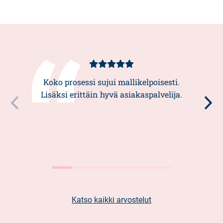
Asiakasarvio
5/5
Koko prosessi sujui mallikelpoisesti.
Lisäksi erittäin hyvä asiakaspalvelija.
Katso kaikki arvostelut