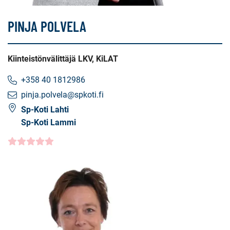
PINJA POLVELA
Kiinteistönvälittäjä LKV, KiLAT
+358 40 1812986
pinja.polvela@spkoti.fi
Sp-Koti Lahti
Sp-Koti Lammi
Asiakasarvio
5.0000
/5