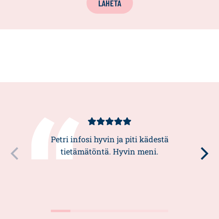
LÄHETÄ
Asiakasarvio
5/5
Petri infosi hyvin ja piti kädestä
tietämätöntä. Hyvin meni.