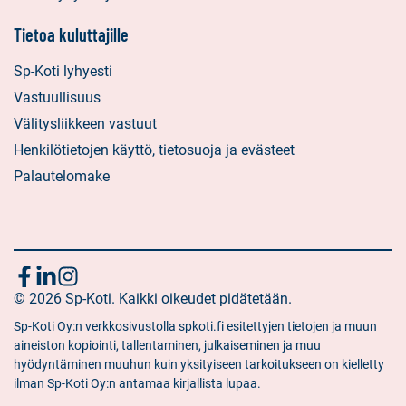
Tietoa kuluttajille
Sp-Koti lyhyesti
Vastuullisuus
Välitysliikkeen vastuut
Henkilötietojen käyttö, tietosuoja ja evästeet
Palautelomake
Seuraa
Sosiaalinen
Sosiaalinen
Sosiaalinen
media:
© 2026 Sp-Koti. Kaikki oikeudet pidätetään.
media:
media:
meitä
facebook
linkedin
instagram
Sp-Koti Oy:n verkkosivustolla spkoti.fi esitettyjen tietojen ja muun
aineiston kopiointi, tallentaminen, julkaiseminen ja muu
hyödyntäminen muuhun kuin yksityiseen tarkoitukseen on kielletty
ilman Sp-Koti Oy:n antamaa kirjallista lupaa.