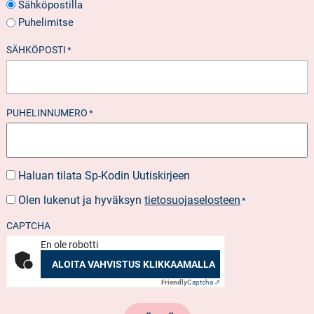
Sähköpostilla
Puhelimitse
SÄHKÖPOSTI
*
PUHELINNUMERO
*
Haluan tilata Sp-Kodin Uutiskirjeen
UUTISKIRJEEN
TILAUS
Olen lukenut ja hyväksyn
tietosuojaselosteen
SUOSTUMUS
*
*
CAPTCHA
En ole robotti
ALOITA VAHVISTUS KLIKKAAMALLA
Friendly
Captcha ⇗