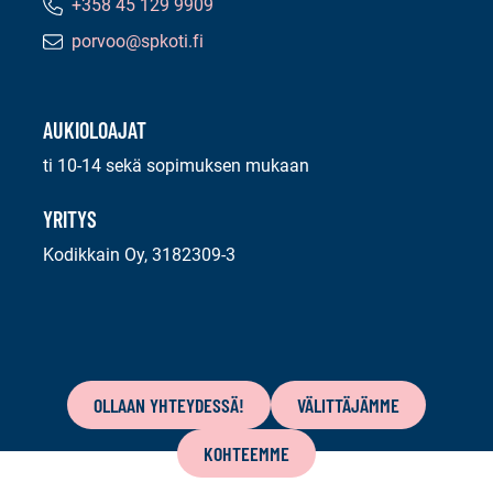
+358 45 129 9909
Puhelinnumero:
porvoo@spkoti.fi
Sähköpostiosoite:
AUKIOLOAJAT
ti 10-14 sekä sopimuksen mukaan
YRITYS
Kodikkain Oy, 3182309-3
Tämän
sivun
OLLAAN YHTEYDESSÄ!
VÄLITTÄJÄMME
sisältö
KOHTEEMME