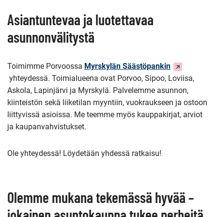
Asiantuntevaa ja luotettavaa
asunnonvälitystä
(Siirryt
Toimimme Porvoossa
Myrskylän Säästöpankin
toiseen
yhteydessä. Toimialueena ovat Porvoo, Sipoo, Loviisa,
palveluun)
Askola, Lapinjärvi ja Myrskylä. Palvelemme asunnon,
kiinteistön sekä liiketilan myyntiin, vuokraukseen ja ostoon
liittyvissä asioissa. Me teemme myös kauppakirjat, arviot
ja kaupanvahvistukset.
Ole yhteydessä! Löydetään yhdessä ratkaisu!
Olemme mukana tekemässä hyvää –
jokainen asuntokauppa tukee perheitä