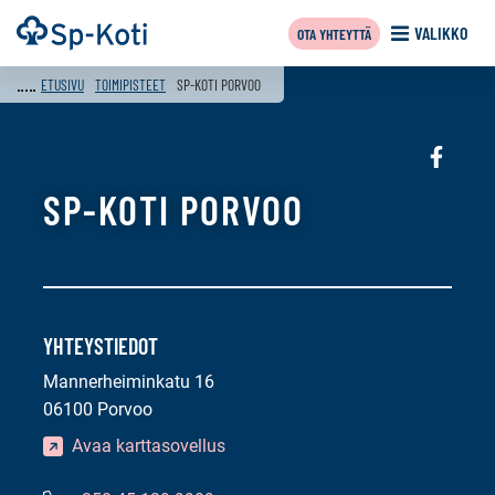
Siirry
Etusivu
VALIKKO
OTA YHTEYTTÄ
sisältöön
ETUSIVU
TOIMIPISTEET
SP-KOTI PORVOO
Sosiaali
media:
SP-KOTI PORVOO
faceboo
YHTEYSTIEDOT
Mannerheiminkatu 16
06100 Porvoo
Avaa karttasovellus