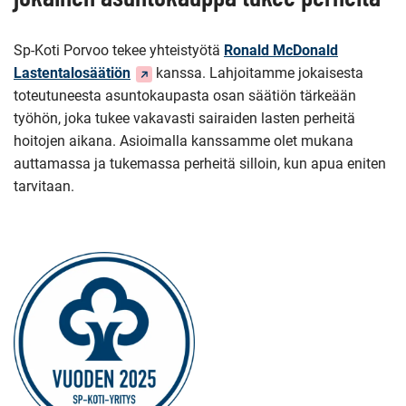
Sp-Koti Porvoo tekee yhteistyötä
Ronald McDonald
(Siirryt
Lastentalosäätiön
kanssa. Lahjoitamme jokaisesta
toiseen
toteutuneesta asuntokaupasta osan säätiön tärkeään
palveluun)
työhön, joka tukee vakavasti sairaiden lasten perheitä
hoitojen aikana. Asioimalla kanssamme olet mukana
auttamassa ja tukemassa perheitä silloin, kun apua eniten
tarvitaan.