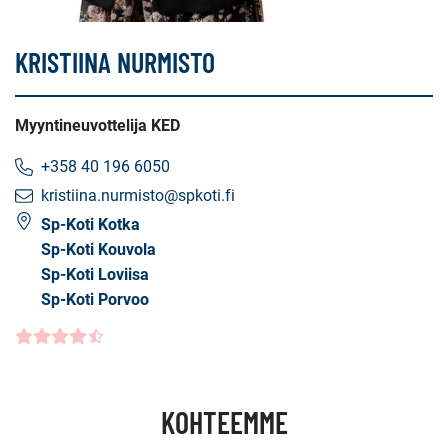
KRISTIINA NURMISTO
Myyntineuvottelija KED
+358 40 196 6050
kristiina.nurmisto@spkoti.fi
Sp-Koti Kotka
Sp-Koti Kouvola
Sp-Koti Loviisa
Sp-Koti Porvoo
Asiakasarvio
4.5000
/5
KOHTEEMME