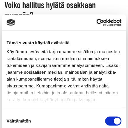
Voiko hallitus hylätä osakkaan
pyynnön?
Hallitus ei pääsääntöisesti voi hylätä osakkaan pyyntöä,
jos asia kuuluu yhtiökokouksen toimivaltaan ja pyyntö on
Tämä sivusto käyttää evästeitä
tehty ajoissa. Asunto-osakeyhtiölaki velvoittaa hallituksen
Käytämme evästeitä tarjoamamme sisällön ja mainosten
sisällyttämään asian esityslistalle, kun osakas sitä vaatii.
räätälöimiseen, sosiaalisen median ominaisuuksien
Hallituksella ei ole tässä harkintavaltaa asian sisällön
tukemiseen ja kävijämäärämme analysoimiseen. Lisäksi
suhteen.
jaamme sosiaalisen median, mainosalan ja analytiikka-
alan kumppaneillemme tietoja siitä, miten käytät
Hallitus voi kuitenkin kieltäytyä ottamasta asiaa listalle, jos
sivustoamme. Kumppanimme voivat yhdistää näitä
se selvästi kuuluu hallituksen omaan toimivaltaan eikä
tietoja muihin tietoihin, joita olet antanut heille tai joita on
yhtiökokoukselle. Esimerkiksi juoksevaan hallintoon
kerätty, kun olet käyttänyt heidän palvelujaan.
kuuluvat asiat, kuten yksittäisten sopimusten solmiminen
tai päivittäinen kiinteistönhoito, ovat hallituksen
Suostumuksen
päätettäviä, eivät yhtiökokouksen.
Välttämätön
valinta