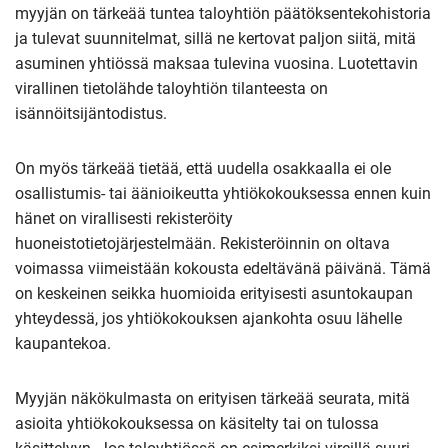
myyjän on tärkeää tuntea taloyhtiön päätöksentekohistoria
ja tulevat suunnitelmat, sillä ne kertovat paljon siitä, mitä
asuminen yhtiössä maksaa tulevina vuosina. Luotettavin
virallinen tietolähde taloyhtiön tilanteesta on
isännöitsijäntodistus.
On myös tärkeää tietää, että uudella osakkaalla ei ole
osallistumis- tai äänioikeutta yhtiökokouksessa ennen kuin
hänet on virallisesti rekisteröity
huoneistotietojärjestelmään. Rekisteröinnin on oltava
voimassa viimeistään kokousta edeltävänä päivänä. Tämä
on keskeinen seikka huomioida erityisesti asuntokaupan
yhteydessä, jos yhtiökokouksen ajankohta osuu lähelle
kaupantekoa.
Myyjän näkökulmasta on erityisen tärkeää seurata, mitä
asioita yhtiökokouksessa on käsitelty tai on tulossa