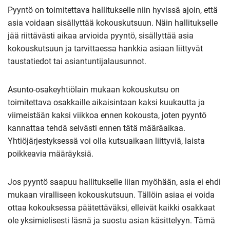
Pyyntö on toimitettava hallitukselle niin hyvissä ajoin, että
asia voidaan sisällyttää kokouskutsuun. Näin hallitukselle
jää riittävästi aikaa arvioida pyyntö, sisällyttää asia
kokouskutsuun ja tarvittaessa hankkia asiaan liittyvät
taustatiedot tai asiantuntijalausunnot.
Asunto-osakeyhtiölain mukaan kokouskutsu on
toimitettava osakkaille aikaisintaan kaksi kuukautta ja
viimeistään kaksi viikkoa ennen kokousta, joten pyyntö
kannattaa tehdä selvästi ennen tätä määräaikaa.
Yhtiöjärjestyksessä voi olla kutsuaikaan liittyviä, laista
poikkeavia määräyksiä.
Jos pyyntö saapuu hallitukselle liian myöhään, asia ei ehdi
mukaan viralliseen kokouskutsuun. Tällöin asiaa ei voida
ottaa kokouksessa päätettäväksi, elleivät kaikki osakkaat
ole yksimielisesti läsnä ja suostu asian käsittelyyn. Tämä