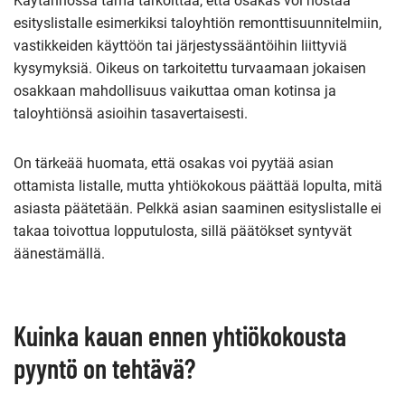
Käytännössä tämä tarkoittaa, että osakas voi nostaa
esityslistalle esimerkiksi taloyhtiön remonttisuunnitelmiin,
vastikkeiden käyttöön tai järjestyssääntöihin liittyviä
kysymyksiä. Oikeus on tarkoitettu turvaamaan jokaisen
osakkaan mahdollisuus vaikuttaa oman kotinsa ja
taloyhtiönsä asioihin tasavertaisesti.
On tärkeää huomata, että osakas voi pyytää asian
ottamista listalle, mutta yhtiökokous päättää lopulta, mitä
asiasta päätetään. Pelkkä asian saaminen esityslistalle ei
takaa toivottua lopputulosta, sillä päätökset syntyvät
äänestämällä.
Kuinka kauan ennen yhtiökokousta
pyyntö on tehtävä?