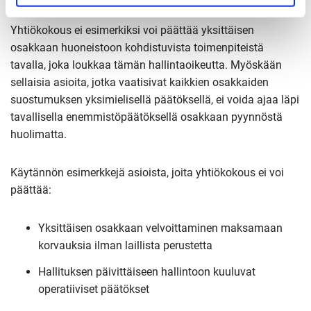
Yhtiökokous ei esimerkiksi voi päättää yksittäisen
osakkaan huoneistoon kohdistuvista toimenpiteistä
tavalla, joka loukkaa tämän hallintaoikeutta. Myöskään
sellaisia asioita, jotka vaatisivat kaikkien osakkaiden
suostumuksen yksimielisellä päätöksellä, ei voida ajaa läpi
tavallisella enemmistöpäätöksellä osakkaan pyynnöstä
huolimatta.
Käytännön esimerkkejä asioista, joita yhtiökokous ei voi
päättää:
Yksittäisen osakkaan velvoittaminen maksamaan
korvauksia ilman laillista perustetta
Hallituksen päivittäiseen hallintoon kuuluvat
operatiiviset päätökset