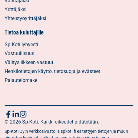
Välittäjäksi
Yrittäjäksi
Yhteistyöyrittäjäksi
Tietoa kuluttajille
Sp-Koti lyhyesti
Vastuullisuus
Välitysliikkeen vastuut
Henkilötietojen käyttö, tietosuoja ja evästeet
Palautelomake
Seuraa
Sosiaalinen
Sosiaalinen
Sosiaalinen
media:
© 2026 Sp-Koti. Kaikki oikeudet pidätetään.
media:
media:
meitä
facebook
linkedin
instagram
Sp-Koti Oy:n verkkosivustolla spkoti.fi esitettyjen tietojen ja muun
aineiston kopiointi, tallentaminen, julkaiseminen ja muu