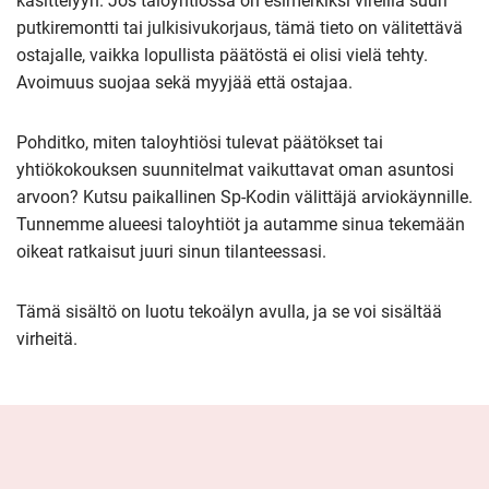
käsittelyyn. Jos taloyhtiössä on esimerkiksi vireillä suuri
putkiremontti tai julkisivukorjaus, tämä tieto on välitettävä
ostajalle, vaikka lopullista päätöstä ei olisi vielä tehty.
Avoimuus suojaa sekä myyjää että ostajaa.
Pohditko, miten taloyhtiösi tulevat päätökset tai
yhtiökokouksen suunnitelmat vaikuttavat oman asuntosi
arvoon? Kutsu paikallinen Sp-Kodin välittäjä arviokäynnille.
Tunnemme alueesi taloyhtiöt ja autamme sinua tekemään
oikeat ratkaisut juuri sinun tilanteessasi.
Tämä sisältö on luotu tekoälyn avulla, ja se voi sisältää
virheitä.