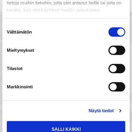
tietoja muihin tietoihin, joita olet antanut heille tai joita on
k
kerätty, kun olet käyttänyt heidän palvelujaan.
ö
p
Suostumuksen
o
Välttämätön
valinta
s
t
Mieltymykset
i
l
l
Tilastot
a
NÄYTÄ SIJAINTI KARTALLA
Markkinointi
Näytä tiedot
SALLI KAIKKI