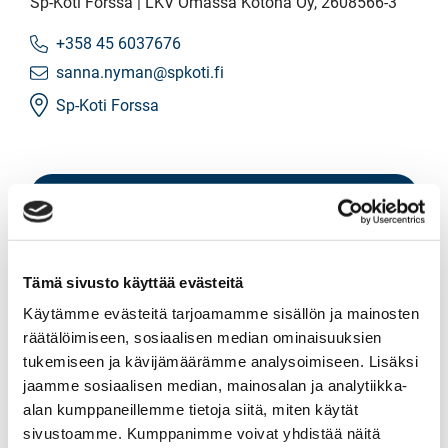
Sp-Koti Forssa | LKV Omassa Kotona Oy
, 2608566-3
+358 45 6037676
sanna.nyman@spkoti.fi
Sp-Koti Forssa
LÄHETÄ VIESTI
LASKE LAINAN SUURUUS
Tämä sivusto käyttää evästeitä
Käytämme evästeitä tarjoamamme sisällön ja mainosten
Jaa
Jaa
J
JAA KOHDE:
räätälöimiseen, sosiaalisen median ominaisuuksien
WhatsApissa
Facebookissa
a
tukemiseen ja kävijämäärämme analysoimiseen. Lisäksi
a
jaamme sosiaalisen median, mainosalan ja analytiikka-
s
alan kumppaneillemme tietoja siitä, miten käytät
ä
sivustoamme. Kumppanimme voivat yhdistää näitä
h