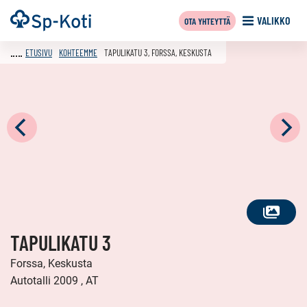
Siirry
Etusivu
VALIKKO
OTA YHTEYTTÄ
sisältöön
ETUSIVU
KOHTEEMME
TAPULIKATU 3, FORSSA, KESKUSTA
KATSO
TAPULIKATU 3
KAIKKI
KUVAT
Forssa, Keskusta
Autotalli 2009 , AT