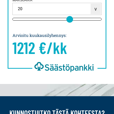
MAKSUAIKA
Arvioitu kuukausilyhennys
:
1212
€/kk
KIINNOSTUITKO TÄSTÄ KOHTEESTA?