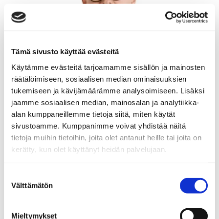
Tämä sivusto käyttää evästeitä
Käytämme evästeitä tarjoamamme sisällön ja mainosten
räätälöimiseen, sosiaalisen median ominaisuuksien
tukemiseen ja kävijämäärämme analysoimiseen. Lisäksi
jaamme sosiaalisen median, mainosalan ja analytiikka-
alan kumppaneillemme tietoja siitä, miten käytät
sivustoamme. Kumppanimme voivat yhdistää näitä
tietoja muihin tietoihin, joita olet antanut heille tai joita on
kerätty, kun olet käyttänyt heidän palvelujaan.
Suostumuksen
Välttämätön
valinta
TIMO HOKKANEN
Mieltymykset