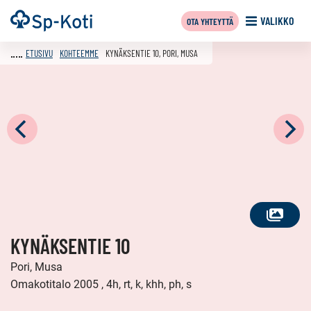
Siirry
Etusivu
VALIKKO
OTA YHTEYTTÄ
sisältöön
ETUSIVU
KOHTEEMME
KYNÄKSENTIE 10, PORI, MUSA
KATSO
KYNÄKSENTIE 10
KAIKKI
KUVAT
Pori, Musa
Omakotitalo 2005 , 4h, rt, k, khh, ph, s