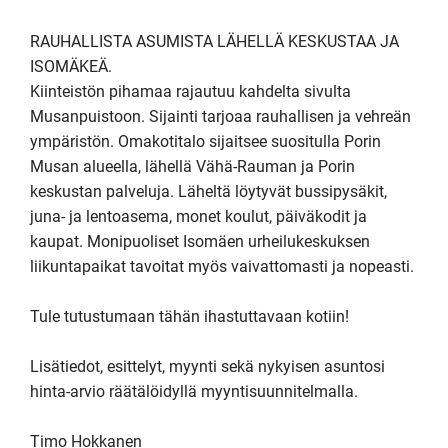
RAUHALLISTA ASUMISTA LÄHELLÄ KESKUSTAA JA 
ISOMÄKEÄ.   

Kiinteistön pihamaa rajautuu kahdelta sivulta 
Musanpuistoon. Sijainti tarjoaa rauhallisen ja vehreän 
ympäristön. Omakotitalo sijaitsee suositulla Porin 
Musan alueella, lähellä Vähä-Rauman ja Porin 
keskustan palveluja. Läheltä löytyvät bussipysäkit, 
juna- ja lentoasema, monet koulut, päiväkodit ja 
kaupat. Monipuoliset Isomäen urheilukeskuksen 
liikuntapaikat tavoitat myös vaivattomasti ja nopeasti. 

Tule tutustumaan tähän ihastuttavaan kotiin!

Lisätiedot, esittelyt, myynti sekä nykyisen asuntosi 
hinta-arvio räätälöidyllä myyntisuunnitelmalla.

Timo Hokkanen
