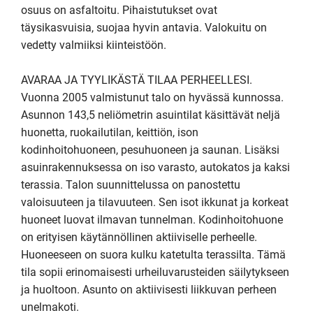
osuus on asfaltoitu. Pihaistutukset ovat 
täysikasvuisia, suojaa hyvin antavia. Valokuitu on 
vedetty valmiiksi kiinteistöön. 

AVARAA JA TYYLIKÄSTÄ TILAA PERHEELLESI.

Vuonna 2005 valmistunut talo on hyvässä kunnossa. 
Asunnon 143,5 neliömetrin asuintilat käsittävät neljä 
huonetta, ruokailutilan, keittiön, ison 
kodinhoitohuoneen, pesuhuoneen ja saunan. Lisäksi 
asuinrakennuksessa on iso varasto, autokatos ja kaksi 
terassia. Talon suunnittelussa on panostettu 
valoisuuteen ja tilavuuteen. Sen isot ikkunat ja korkeat 
huoneet luovat ilmavan tunnelman. Kodinhoitohuone 
on erityisen käytännöllinen aktiiviselle perheelle. 
Huoneeseen on suora kulku katetulta terassilta. Tämä 
tila sopii erinomaisesti urheiluvarusteiden säilytykseen 
ja huoltoon. Asunto on aktiivisesti liikkuvan perheen 
unelmakoti.
