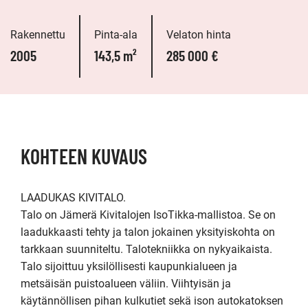
Rakennettu
Pinta-ala
Velaton hinta
2005
143,5 m²
285 000 €
KOHTEEN KUVAUS
LAADUKAS KIVITALO.

Talo on Jämerä Kivitalojen IsoTikka-mallistoa. Se on 
laadukkaasti tehty ja talon jokainen yksityiskohta on 
tarkkaan suunniteltu. Talotekniikka on nykyaikaista. 
Talo sijoittuu yksilöllisesti kaupunkialueen ja 
metsäisän puistoalueen väliin. Viihtyisän ja 
käytännöllisen pihan kulkutiet sekä ison autokatoksen 