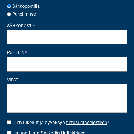
Sähköpostilla
Puhelimitse
SÄHKÖPOSTI
*
PUHELIN
*
VIESTI
Olen lukenut ja hyväksyn
tietosuojaselosteen
SUOSTUMUS
*
*
Haluan tilata Sp-Kodin Uutiskirjeen
UUTISKIRJEEN