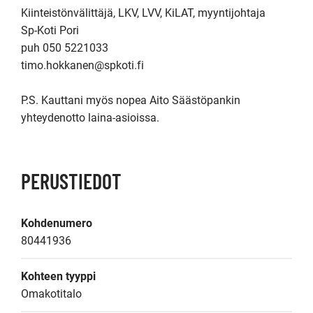
Kiinteistönvälittäjä, LKV, LVV, KiLAT, myyntijohtaja

Sp-Koti Pori

puh 050 5221033

timo.hokkanen@spkoti.fi

P.S. Kauttani myös nopea Aito Säästöpankin 
PERUSTIEDOT
Kohdenumero
80441936
Kohteen tyyppi
Omakotitalo