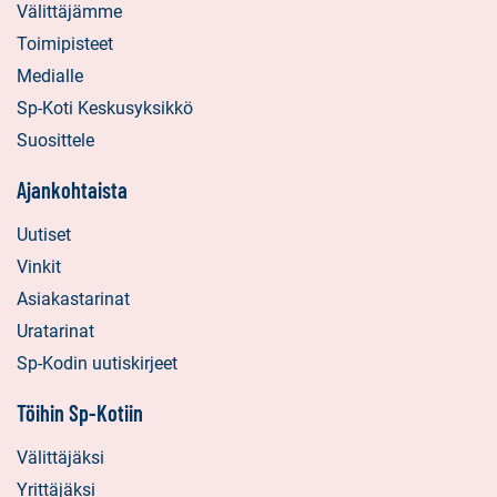
Välittäjämme
Toimipisteet
Medialle
Sp-Koti Keskusyksikkö
Suosittele
Ajankohtaista
Uutiset
Vinkit
Asiakastarinat
Uratarinat
Sp-Kodin uutiskirjeet
Töihin Sp-Kotiin
Välittäjäksi
Yrittäjäksi