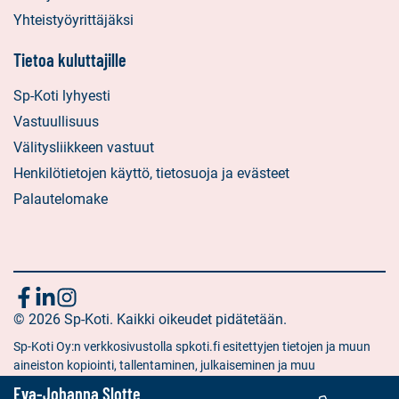
Yhteistyöyrittäjäksi
Tietoa kuluttajille
Sp-Koti lyhyesti
Vastuullisuus
Välitysliikkeen vastuut
Henkilötietojen käyttö, tietosuoja ja evästeet
Palautelomake
Seuraa
Sosiaalinen
Sosiaalinen
Sosiaalinen
media:
© 2026 Sp-Koti. Kaikki oikeudet pidätetään.
media:
media:
meitä
facebook
linkedin
instagram
Sp-Koti Oy:n verkkosivustolla spkoti.fi esitettyjen tietojen ja muun
aineiston kopiointi, tallentaminen, julkaiseminen ja muu
hyödyntäminen muuhun kuin yksityiseen tarkoitukseen on kielletty
Eva-Johanna Slotte