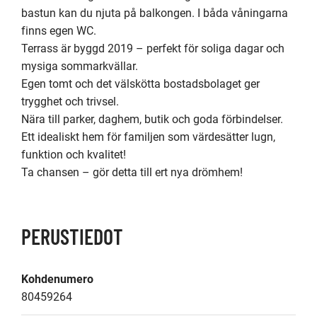
bastun kan du njuta på balkongen. I båda våningarna 
finns egen WC.

Terrass är byggd 2019 – perfekt för soliga dagar och 
mysiga sommarkvällar.

Egen tomt och det välskötta bostadsbolaget ger 
trygghet och trivsel.

Nära till parker, daghem, butik och goda förbindelser. 

Ett idealiskt hem för familjen som värdesätter lugn, 
funktion och kvalitet!

Ta chansen – gör detta till ert nya drömhem! 
PERUSTIEDOT
Kohdenumero
80459264