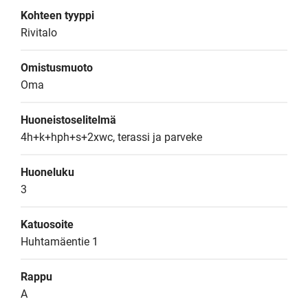
Kohteen tyyppi
Rivitalo
Omistusmuoto
Oma
Huoneistoselitelmä
4h+k+hph+s+2xwc, terassi ja parveke
Huoneluku
3
Katuosoite
Huhtamäentie 1
Rappu
A