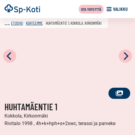
Siirry
Etusivu
VALIKKO
OTA YHTEYTTÄ
sisältöön
ETUSIVU
KOHTEEMME
HUHTAMÄENTIE 1, KOKKOLA, KIRKONMÄKI
KATSO
HUHTAMÄENTIE 1
KAIKKI
KUVAT
Kokkola, Kirkonmäki
Rivitalo 1998 , 4h+k+hph+s+2xwc, terassi ja parveke