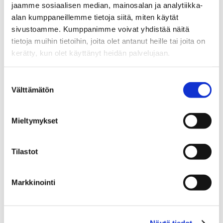
jaamme sosiaalisen median, mainosalan ja analytiikka-
alan kumppaneillemme tietoja siitä, miten käytät
sivustoamme. Kumppanimme voivat yhdistää näitä
tietoja muihin tietoihin, joita olet antanut heille tai joita on
kerätty, kun olet käyttänyt heidän palvelujaan.
Suostumuksen
Välttämätön
valinta
Mieltymykset
Tilastot
EVA-JOHANNA SLOTTE
Markkinointi
Myyntijohtaja, kiinteistönvälittäjä LKV,
kaupanvahvistaja
Näytä tiedot