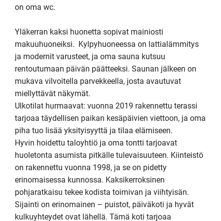
on oma wc.

Yläkerran kaksi huonetta sopivat mainiosti  
makuuhuoneiksi.  Kylpyhuoneessa on lattialämmitys 
ja modernit varusteet, ja oma sauna kutsuu 
rentoutumaan päivän päätteeksi. Saunan jälkeen on 
mukava vilvoitella parvekkeella, josta avautuvat 
miellyttävät näkymät.

Ulkotilat hurmaavat: vuonna 2019 rakennettu terassi 
tarjoaa täydellisen paikan kesäpäivien viettoon, ja oma 
piha tuo lisää yksityisyyttä ja tilaa elämiseen.

Hyvin hoidettu taloyhtiö ja oma tontti tarjoavat 
huoletonta asumista pitkälle tulevaisuuteen. Kiinteistö 
on rakennettu vuonna 1998, ja se on pidetty 
erinomaisessa kunnossa. Kaksikerroksinen 
pohjaratkaisu tekee kodista toimivan ja viihtyisän.

Sijainti on erinomainen – puistot, päiväkoti ja hyvät 
kulkuyhteydet ovat lähellä. Tämä koti tarjoaa 