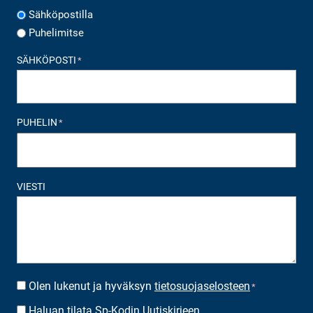
Sähköpostilla
Puhelimitse
SÄHKÖPOSTI
*
PUHELIN
*
VIESTI
Olen lukenut ja hyväksyn
tietosuojaselosteen
SUOSTUMUS
*
*
Haluan tilata Sp-Kodin Uutiskirjeen
UUTISKIRJEEN