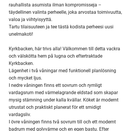
rauhallista asumista ilman kompromisseja – 
täydellinen valinta perheelle, joka arvostaa toimivuutta, 
valoa ja viihtyisyyttä.

Tartu tilaisuuteen ja tee tästä kodista perheesi uusi 
unelmakoti!

Kyrkbacken, här trivs alla! Välkommen till detta vackra 
och välskötta hem på lugna och eftertraktade 
Kyrkbacken.

Lägenhet i två våningar med funktionell planlösning 
och mycket ljus.

I nedre våningen finns ett sovrum och rymligt 
vardagsrum med värmelagrande eldstad som skapar 
mysig stämning under kalla kvällar. Köket är modernt 
utrustat och praktiskt planerat för ett smidigt 
vardagsliv.

I övre våningen finns två sovrum till och ett modernt 
badrum med golvvärme och en egen bastu. Efter 