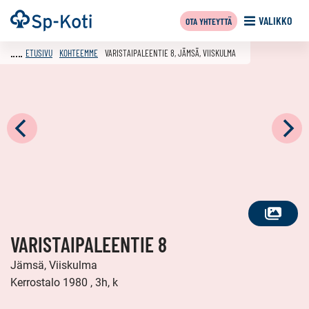
Siirry
Etusivu
VALIKKO
OTA YHTEYTTÄ
sisältöön
ETUSIVU
KOHTEEMME
VARISTAIPALEENTIE 8, JÄMSÄ, VIISKULMA
KATSO
VARISTAIPALEENTIE 8
KAIKKI
KUVAT
Jämsä, Viiskulma
Kerrostalo 1980 , 3h, k