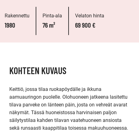
Rakennettu
Pinta-ala
Velaton hinta
1980
76 m²
69 900 €
KOHTEEN KUVAUS
Keittiö, jossa tilaa ruokapöydälle ja ikkuna 
aamuauringon puolelle. Olohuoneen jatkeena lasitettu 
tilava parveke on länteen päin, josta on vehreät avarat 
näkymät. Tässä huoneistossa harvinaisen paljon 
säilytystilaa kahden tilavan vaatehuoneen ansiosta 
sekä runsaasti kaappitilaa toisessa makuuhuoneessa.
