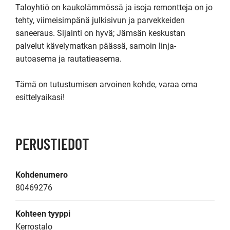
Taloyhtiö on kaukolämmössä ja isoja remontteja on jo 
tehty, viimeisimpänä julkisivun ja parvekkeiden 
saneeraus. Sijainti on hyvä; Jämsän keskustan 
palvelut kävelymatkan päässä, samoin linja-
autoasema ja rautatieasema.

Tämä on tutustumisen arvoinen kohde, varaa oma 
esittelyaikasi!
PERUSTIEDOT
Kohdenumero
80469276
Kohteen tyyppi
Kerrostalo