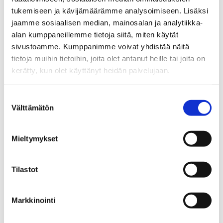
Yrittäjä, kiinteistönvälittäjä LKV, KiAT
tukemiseen ja kävijämäärämme analysoimiseen. Lisäksi
jaamme sosiaalisen median, mainosalan ja analytiikka-
Sp-Koti Jämsä Kipinä | Kiinteistönvälitys Tanja
alan kumppaneillemme tietoja siitä, miten käytät
Heinonen Oy LKV
, 2821540-9
sivustoamme. Kumppanimme voivat yhdistää näitä
tietoja muihin tietoihin, joita olet antanut heille tai joita on
+358 50 463 8663
kerätty, kun olet käyttänyt heidän palvelujaan.
WhatsApp
tanja.heinonen@spkoti.fi
Suostumuksen
Välttämätön
valinta
Sp-Koti Jämsä Kipinä
Sp-Koti Orivesi Kipinä
Sp-Koti Muurame Kipinä
Mieltymykset
Sp-Koti Ylöjärvi Kipinä
Sp-Koti Tampere Kipinä
Tilastot
Markkinointi
LÄHETÄ VIESTI