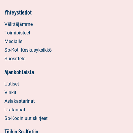
Yhteystiedot
Välittäjämme
Toimipisteet
Medialle
Sp-Koti Keskusyksikkö
Suosittele
Ajankohtaista
Uutiset
Vinkit
Asiakastarinat
Uratarinat
Sp-Kodin uutiskirjeet
Töihin Sp-Kotiin