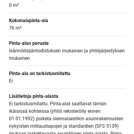
0 m²
Kokonaispinta-ala
76 m²
Pinta-alan peruste
Isännöitsijäntodistuksen mukainen ja yhtiöjärjestyksen 
mukainen
Pinta-ala on tarkistusmitattu
Ei
Lisätietoja pinta-alasta
Ei tarkistusmitattu. Pinta-alat saattavat tämän 
ikäisissä kohteissa (yhtiö rekisteröity ennen 
01.01.1992) poiketa olennaisestikin asuinrakennusten 
nykyisten mittaustapojen ja standardien (SFS 5139) 
mukaan laskettavasta asuintilojen pinta-alasta. Pinta-