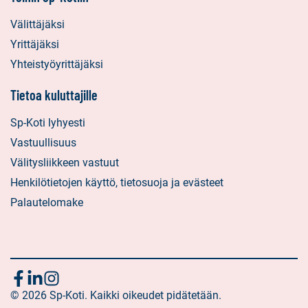
Välittäjäksi
Yrittäjäksi
Yhteistyöyrittäjäksi
Tietoa kuluttajille
Sp-Koti lyhyesti
Vastuullisuus
Välitysliikkeen vastuut
Henkilötietojen käyttö, tietosuoja ja evästeet
Palautelomake
Seuraa
Sosiaalinen
Sosiaalinen
Sosiaalinen
media:
© 2026 Sp-Koti. Kaikki oikeudet pidätetään.
media:
media:
meitä