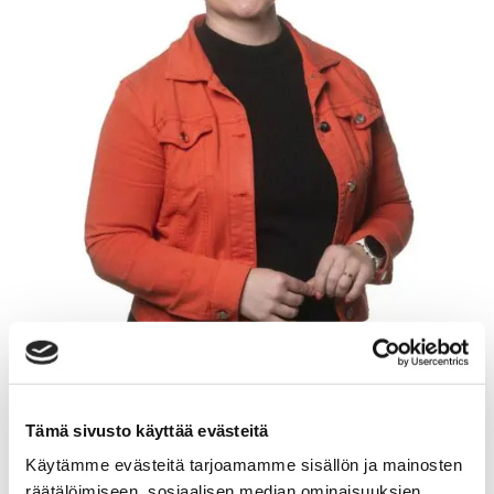
Tämä sivusto käyttää evästeitä
TANJA HEINONEN
Käytämme evästeitä tarjoamamme sisällön ja mainosten
räätälöimiseen, sosiaalisen median ominaisuuksien