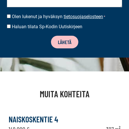
Olen lukenut ja hyväksyn
tietosuojaselosteen
SUOSTUMUS
*
*
Haluan tilata Sp-Kodin Uutiskirjeen
UUTISKIRJEEN
TILAUS
LÄHETÄ
MUITA KOHTEITA
NAISKOSKENTIE 4
149 000 €
307 m²