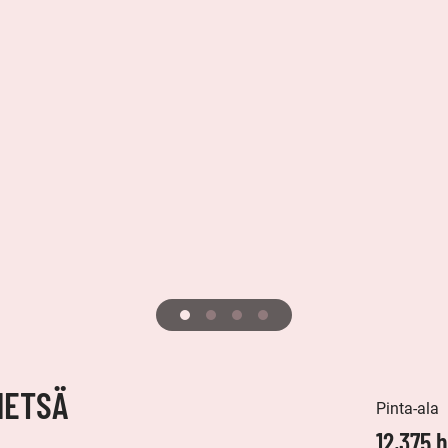
METSÄ
Pinta-ala
12,375 