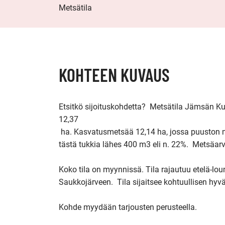
Metsätila
KOHTEEN KUVAUS
Etsitkö sijoituskohdetta?  Metsätila Jämsän Ku
12,37

 ha. Kasvatusmetsää 12,14 ha, jossa puuston määrä hieman alle 1800 m3, 
tästä tukkia lähes 400 m3 eli n. 22%.  Metsäarvi
Koko tila on myynnissä. Tila rajautuu etelä-lo
Saukkojärveen.  Tila sijaitsee kohtuullisen hyvän
Kohde myydään tarjousten perusteella.