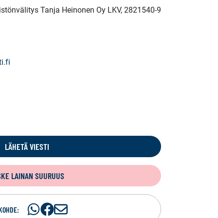
eistönvälitys Tanja Heinonen Oy LKV
, 2821540-9
.fi
LÄHETÄ VIESTI
SKE LAINAN SUURUUS
Jaa
Jaa
J
KOHDE: