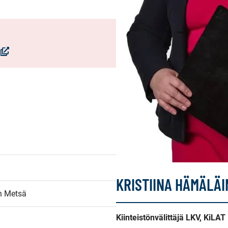
(Avautuu
uuteen
ikkunaan,
iirryt
toiseen
palveluun)
KRISTIINA HÄMÄLÄ
n Metsä
Kiinteistönvälittäjä LKV, KiLAT