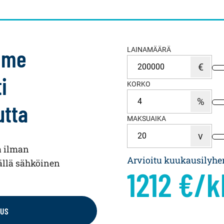
emme
LAINAMÄÄRÄ
i
KORKO
utta
MAKSUAIKA
a ilman
Arvioitu kuukausilyh
llä sähköinen
1212
€/k
OUS