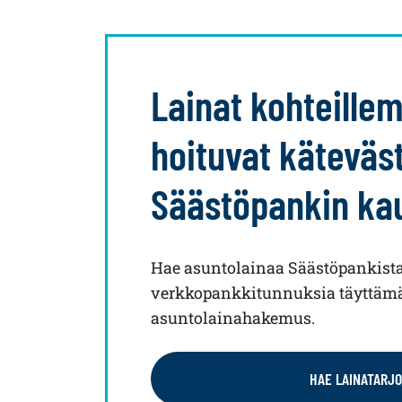
Lainat kohteill
hoituvat käteväst
Säästöpankin ka
Hae asuntolainaa Säästöpankist
verkkopankkitunnuksia täyttämä
asuntolainahakemus.
HAE LAINATARJ