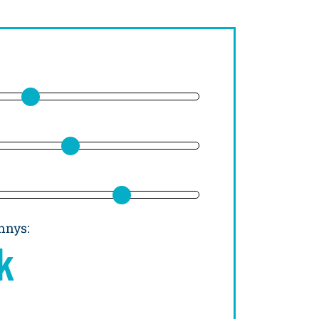
ennys
:
k