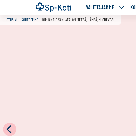
Siirry
Etusivu
VÄLITTÄJÄMME
KO
VÄLITT
sisältöön
ALASIV
ETUSIVU
KOHTEEMME
HORHANTIE VANHATALON METSÄ, JÄMSÄ, KUOREVESI