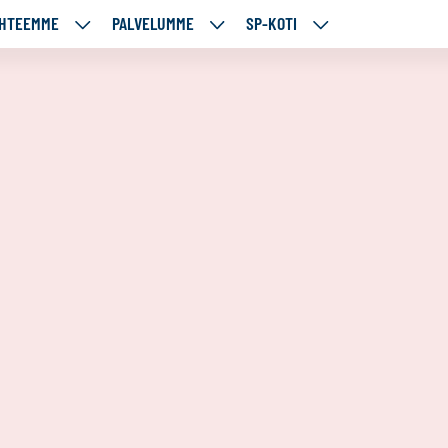
HTEEMME
PALVELUMME
SP-KOTI
ÄJÄMME
KOHTEEMME
PALVELUMME
SP-
UT
ALASIVUT
ALASIVUT
KOTI
ALASIVUT