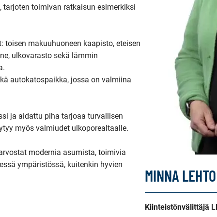
 tarjoten toimivan ratkaisun esimerkiksi 
et: toisen makuuhuoneen kaapisto, eteisen 
one, ulkovarasto sekä lämmin 
 

kä autokatospaikka, jossa on valmiina 
si ja aidattu piha tarjoaa turvallisen 
öytyy myös valmiudet ulkoporealtaalle.

arvostat modernia asumista, toimivia 
sessä ympäristössä, kuitenkin hyvien 
MINNA LEHTO
Kiinteistönvälittäjä 