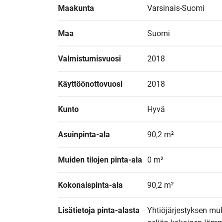
Maakunta
Varsinais-Suomi
Maa
Suomi
Valmistumisvuosi
2018
Käyttöönottovuosi
2018
Kunto
Hyvä
Asuinpinta-ala
90,2 m²
Muiden tilojen pinta-ala
0 m²
Kokonaispinta-ala
90,2 m²
Lisätietoja pinta-alasta
Yhtiöjärjestyksen mu