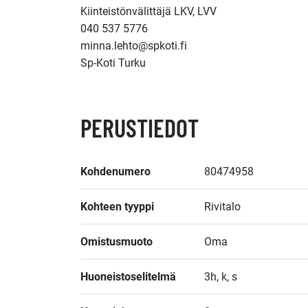
Kiinteistönvälittäjä LKV, LVV

040 537 5776

minna.lehto@spkoti.fi

PERUSTIEDOT
Kohdenumero
80474958
Kohteen tyyppi
Rivitalo
Omistusmuoto
Oma
Huoneistoselitelmä
3h, k, s