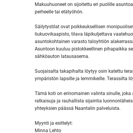
Makuuhuoneet on sijoitettu eri puolille asuntoa,
perheelle tai etätyöhön.

Säilytystilat ovat poikkeuksellisen monipuolis
liukuovikaapisto, tilava läpikuljettava vaatehu
asuntokohtainen varasto taloyhtiön alakerrassa.
Asuntoon kuuluu pistokkeellinen pihapaikka se
sähköauton latausasema.

Suojaisalta takapihalta löytyy osin katettu teras
ympäristön lapsille ja lemmikeille. Terassilta l
Tämä koti on erinomainen valinta sinulle, joka 
ratkaisuja ja rauhallista sijaintia luonnonlähei
yhteyksien päässä Naantalin palveluista.

Myynti ja esittelyt:

Minna Lehto
