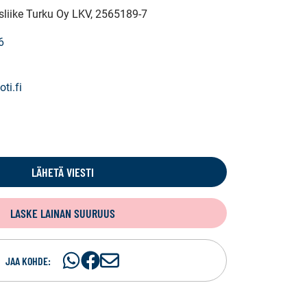
ysliike Turku Oy LKV
, 2565189-7
6
ti.fi
LÄHETÄ VIESTI
LASKE LAINAN SUURUUS
Jaa
Jaa
J
JAA KOHDE:
WhatsApissa
Facebookissa
a
a