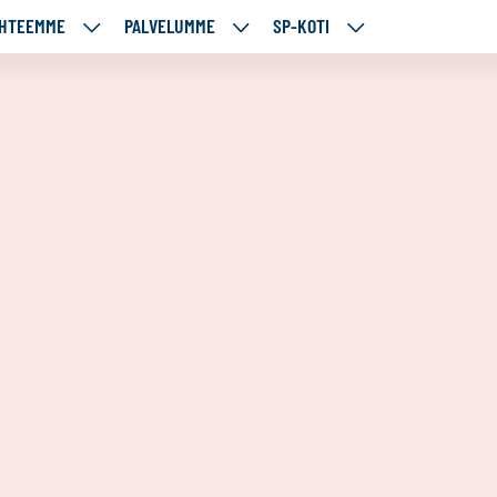
HTEEMME
PALVELUMME
SP-KOTI
ÄJÄMME
KOHTEEMME
PALVELUMME
SP-
UT
ALASIVUT
ALASIVUT
KOTI
ALASIVUT