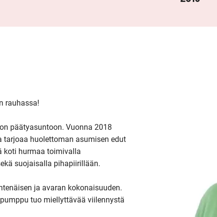
n rauhassa!

talon päätyasuntoon. Vuonna 2018 
 ja tarjoaa huolettoman asumisen edut 
oti hurmaa toimivalla 
ekä suojaisalla pihapiirillään.

yhtenäisen ja avaran kokonaisuuden. 
umppu tuo miellyttävää viilennystä 