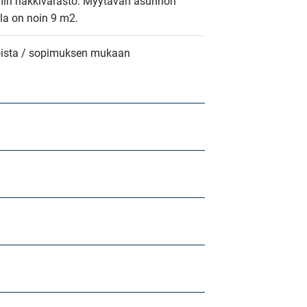
min häkkivarasto. Myytävän asunnon 
ala on noin 9 m2.
oista / sopimuksen mukaan