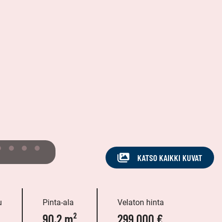
KATSO KAIKKI KUVAT
u
Pinta-ala
Velaton hinta
90,2 m²
299 000 €