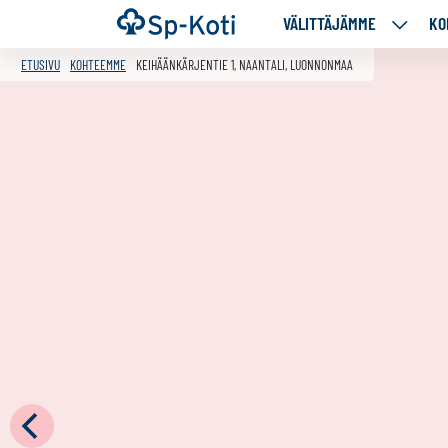
Siirry
Etusivu
VÄLITTÄJÄMME
KO
VÄLITT
sisältöön
ALASIV
ETUSIVU
KOHTEEMME
KEIHÄÄNKÄRJENTIE 1, NAANTALI, LUONNONMAA