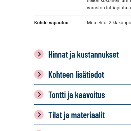
neliön kokoinen läm
varaston lattiapinta-
Kohde vapautuu
Muu ehto: 2 kk kaup
Hinnat ja kustannukset
Kohteen lisätiedot
Tontti ja kaavoitus
Tilat ja materiaalit