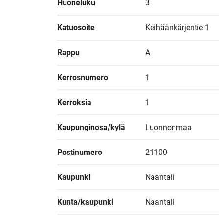
Huoneluku
3
Katuosoite
Keihäänkärjentie 1
Rappu
A
Kerrosnumero
1
Kerroksia
1
Kaupunginosa/kylä
Luonnonmaa
Postinumero
21100
Kaupunki
Naantali
Kunta/kaupunki
Naantali