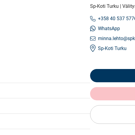
Sp-Koti Turku | Välit
+358 40 537 577
WhatsApp
minna.lehto@spko
Sp-Koti Turku