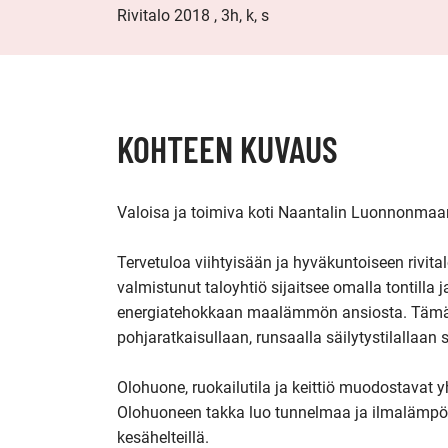
Rivitalo 2018 , 3h, k, s
KOHTEEN KUVAUS
Valoisa ja toimiva koti Naantalin Luonnonmaa
Tervetuloa viihtyisään ja hyväkuntoiseen rivi
valmistunut taloyhtiö sijaitsee omalla tontilla
energiatehokkaan maalämmön ansiosta. Tämä k
pohjaratkaisullaan, runsaalla säilytystilallaan s
Olohuone, ruokailutila ja keittiö muodostavat 
Olohuoneen takka luo tunnelmaa ja ilmalämpöp
kesähelteillä.
