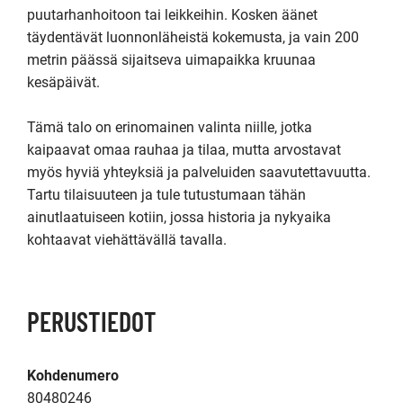
puutarhanhoitoon tai leikkeihin. Kosken äänet 
täydentävät luonnonläheistä kokemusta, ja vain 200 
metrin päässä sijaitseva uimapaikka kruunaa 
kesäpäivät.

Tämä talo on erinomainen valinta niille, jotka 
kaipaavat omaa rauhaa ja tilaa, mutta arvostavat 
myös hyviä yhteyksiä ja palveluiden saavutettavuutta. 
Tartu tilaisuuteen ja tule tutustumaan tähän 
ainutlaatuiseen kotiin, jossa historia ja nykyaika 
kohtaavat viehättävällä tavalla.
PERUSTIEDOT
Kohdenumero
80480246