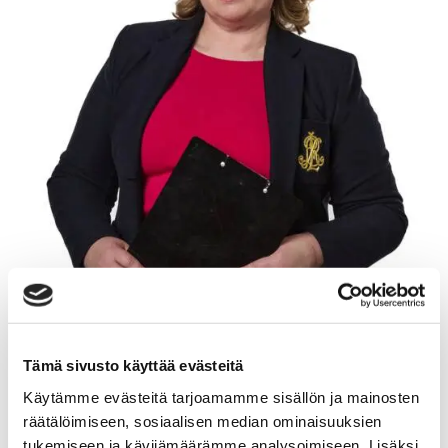
Tämä sivusto käyttää evästeitä
Käytämme evästeitä tarjoamamme sisällön ja mainosten
KRISTIINA HÄMÄLÄINEN
räätälöimiseen, sosiaalisen median ominaisuuksien
tukemiseen ja kävijämäärämme analysoimiseen. Lisäksi