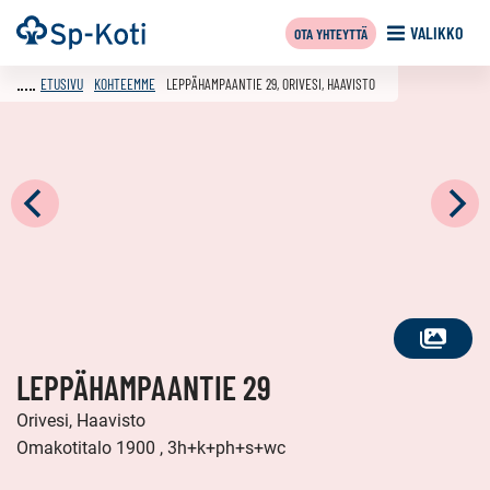
Siirry
Etusivu
VALIKKO
OTA YHTEYTTÄ
sisältöön
ETUSIVU
KOHTEEMME
LEPPÄHAMPAANTIE 29, ORIVESI, HAAVISTO
KATSO
LEPPÄHAMPAANTIE 29
KAIKKI
KUVAT
Orivesi, Haavisto
Omakotitalo 1900 , 3h+k+ph+s+wc