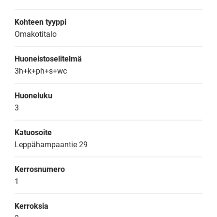
Kohteen tyyppi
Omakotitalo
Huoneistoselitelmä
3h+k+ph+s+wc
Huoneluku
3
Katuosoite
Leppähampaantie 29
Kerrosnumero
1
Kerroksia