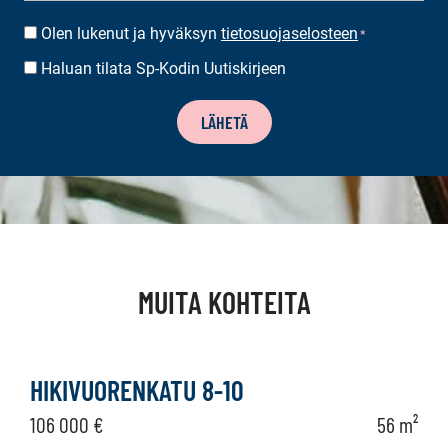
Olen lukenut ja hyväksyn
tietosuojaselosteen
SUOSTUMUS
*
*
Haluan tilata Sp-Kodin Uutiskirjeen
UUTISKIRJEEN
TILAUS
LÄHETÄ
MUITA KOHTEITA
HIKIVUORENKATU 8-10
106 000 €
56 m²