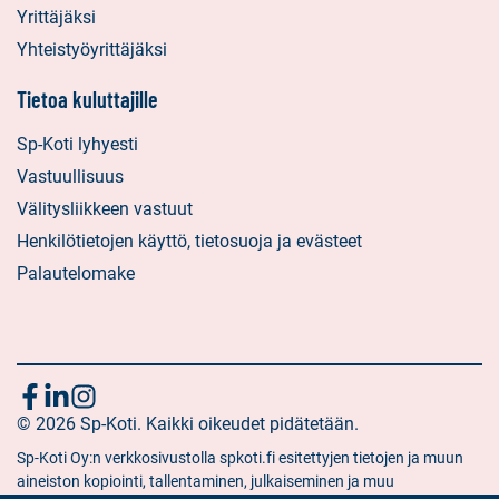
Yrittäjäksi
Yhteistyöyrittäjäksi
Tietoa kuluttajille
Sp-Koti lyhyesti
Vastuullisuus
Välitysliikkeen vastuut
Henkilötietojen käyttö, tietosuoja ja evästeet
Palautelomake
Seuraa
Sosiaalinen
Sosiaalinen
Sosiaalinen
media:
© 2026 Sp-Koti. Kaikki oikeudet pidätetään.
media:
media:
meitä
facebook
linkedin
instagram
Sp-Koti Oy:n verkkosivustolla spkoti.fi esitettyjen tietojen ja muun
aineiston kopiointi, tallentaminen, julkaiseminen ja muu