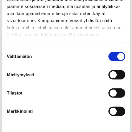
jaamme sosiaalisen median, mainosalan ja analytiikka-
Kiinteistönvälittäjä LKV, KiLAT
alan kumppaneillemme tietoja siitä, miten käytät
sivustoamme. Kumppanimme voivat yhdistää näitä
Sp-Koti Tampere Kipinä | Kiinteistönvälitys Tanja
tietoja muihin tietoihin, joita olet antanut heille tai joita on
Heinonen Oy LKV
, 2821540-9
kerätty, kun olet käyttänyt heidän palvelujaan.
+358 40 637 8498
Suostumuksen
WhatsApp
Välttämätön
valinta
kristiina.hamalainen@spkoti.fi
Sp-Koti Ylöjärvi Kipinä
Mieltymykset
Sp-Koti Orivesi Kipinä
Sp-Koti Tampere Kipinä
Tilastot
Markkinointi
LÄHETÄ VIESTI