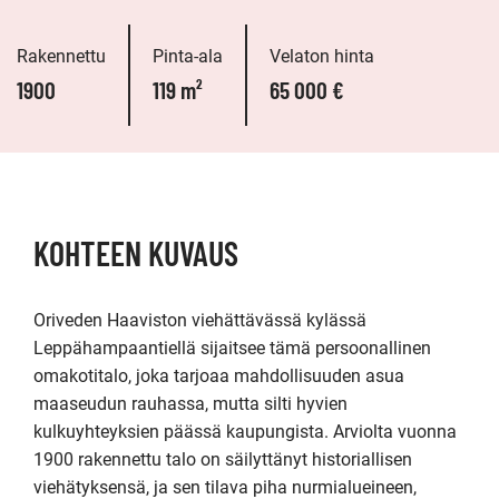
Rakennettu
Pinta-ala
Velaton hinta
1900
119 m²
65 000 €
KOHTEEN KUVAUS
Oriveden Haaviston viehättävässä kylässä 
Leppähampaantiellä sijaitsee tämä persoonallinen 
omakotitalo, joka tarjoaa mahdollisuuden asua 
maaseudun rauhassa, mutta silti hyvien 
kulkuyhteyksien päässä kaupungista. Arviolta vuonna 
1900 rakennettu talo on säilyttänyt historiallisen 
viehätyksensä, ja sen tilava piha nurmialueineen, 