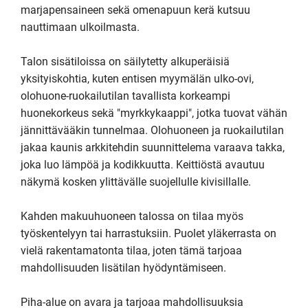
marjapensaineen sekä omenapuun kerä kutsuu 
nauttimaan ulkoilmasta.

Talon sisätiloissa on säilytetty alkuperäisiä 
yksityiskohtia, kuten entisen myymälän ulko-ovi, 
olohuone-ruokailutilan tavallista korkeampi 
huonekorkeus sekä "myrkkykaappi", jotka tuovat vähän 
jännittävääkin tunnelmaa. Olohuoneen ja ruokailutilan 
jakaa kaunis arkkitehdin suunnittelema varaava takka, 
joka luo lämpöä ja kodikkuutta. Keittiöstä avautuu 
näkymä kosken ylittävälle suojellulle kivisillalle.

Kahden makuuhuoneen talossa on tilaa myös 
työskentelyyn tai harrastuksiin. Puolet yläkerrasta on 
vielä rakentamatonta tilaa, joten tämä tarjoaa 
mahdollisuuden lisätilan hyödyntämiseen. 

Piha-alue on avara ja tarjoaa mahdollisuuksia 