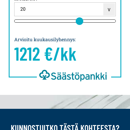
Arvioitu kuukausilyhennys
:
1212
€/kk
KIINNOSTUITKO TÄSTÄ KOHTEESTA?