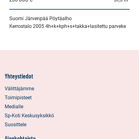
Suomi Järvenpää Pöytäalho
Kerrostalo 2005 4h+k+kph+s+takka+lasitettu parveke
Yhteystiedot
Välittäjämme
Toimipisteet
Medialle
Sp-Koti Keskusyksikkö
Suosittele
Ajankohtaista