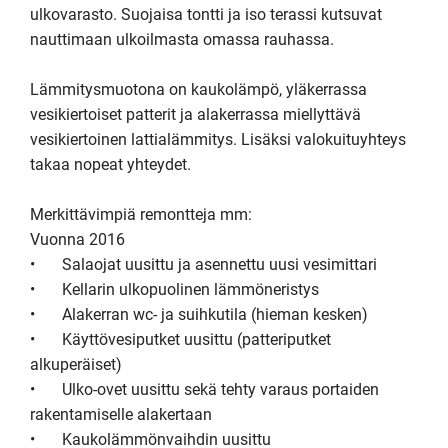
ulkovarasto. Suojaisa tontti ja iso terassi kutsuvat 
nauttimaan ulkoilmasta omassa rauhassa.

Lämmitysmuotona on kaukolämpö, yläkerrassa 
vesikiertoiset patterit ja alakerrassa miellyttävä 
vesikiertoinen lattialämmitys. Lisäksi valokuituyhteys 
takaa nopeat yhteydet.

Merkittävimpiä remontteja mm:

Vuonna 2016

•	Salaojat uusittu ja asennettu uusi vesimittari 

•	Kellarin ulkopuolinen lämmöneristys 

•	Alakerran wc- ja suihkutila (hieman kesken) 

•	Käyttövesiputket uusittu (patteriputket 
alkuperäiset) 

•	Ulko-ovet uusittu sekä tehty varaus portaiden 
rakentamiselle alakertaan 

•	Kaukolämmönvaihdin uusittu  
