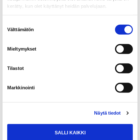
kerätty, kun olet käyttänyt heidän palvelujaan.
Suostumuksen
Välttämätön
valinta
Mieltymykset
Tilastot
HANNA-KAISA MALMBERG
Markkinointi
Kiinteistönvälittäjä LKV, KiLAT, KED, yhteistyöyrittäjä
Sp-Koti Järvenpää | Hanna-Kaisa Malmberg Oy LKV
,
Näytä tiedot
3494276-8
SALLI KAIKKI
+358 45 168 9699