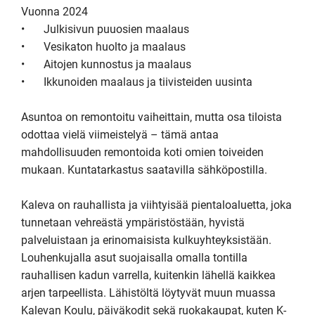
Vuonna 2024

•	Julkisivun puuosien maalaus

•	Vesikaton huolto ja maalaus

•	Aitojen kunnostus ja maalaus

•	Ikkunoiden maalaus ja tiivisteiden uusinta 

Asuntoa on remontoitu vaiheittain, mutta osa tiloista 
odottaa vielä viimeistelyä – tämä antaa 
mahdollisuuden remontoida koti omien toiveiden 
mukaan. Kuntatarkastus saatavilla sähköpostilla. 

Kaleva on rauhallista ja viihtyisää pientaloaluetta, joka 
tunnetaan vehreästä ympäristöstään, hyvistä 
palveluistaan ja erinomaisista kulkuyhteyksistään. 
Louhenkujalla asut suojaisalla omalla tontilla 
rauhallisen kadun varrella, kuitenkin lähellä kaikkea 
arjen tarpeellista. Lähistöltä löytyvät muun muassa 
Kalevan Koulu, päiväkodit sekä ruokakaupat, kuten K-