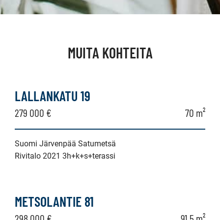
MUITA KOHTEITA
LALLANKATU 19
279 000 €
70 m²
Suomi Järvenpää Satumetsä
Rivitalo 2021 3h+k+s+terassi
METSOLANTIE 81
298 000 €
91,5 m²