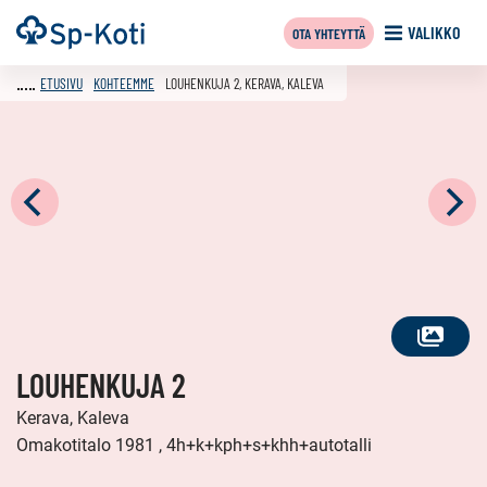
Siirry
Etusivu
VALIKKO
OTA YHTEYTTÄ
sisältöön
ETUSIVU
KOHTEEMME
LOUHENKUJA 2, KERAVA, KALEVA
KATSO
LOUHENKUJA 2
KAIKKI
KUVAT
Kerava, Kaleva
Omakotitalo 1981 , 4h+k+kph+s+khh+autotalli