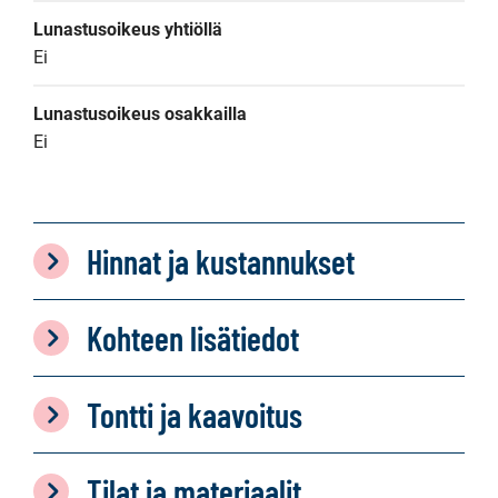
Lunastusoikeus yhtiöllä
Ei
Lunastusoikeus osakkailla
Ei
Hinnat ja kustannukset
Kohteen lisätiedot
Tontti ja kaavoitus
Tilat ja materiaalit