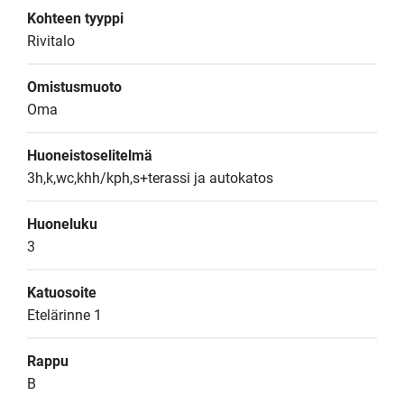
Kohteen tyyppi
Rivitalo
Omistusmuoto
Oma
Huoneistoselitelmä
3h,k,wc,khh/kph,s+terassi ja autokatos
Huoneluku
3
Katuosoite
Etelärinne 1
Rappu
B