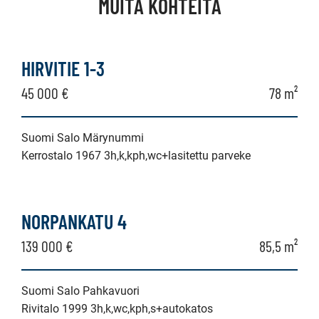
MUITA KOHTEITA
HIRVITIE 1-3
45 000 €
78 m²
Suomi Salo Märynummi
Kerrostalo 1967 3h,k,kph,wc+lasitettu parveke
NORPANKATU 4
139 000 €
85,5 m²
Suomi Salo Pahkavuori
Rivitalo 1999 3h,k,wc,kph,s+autokatos