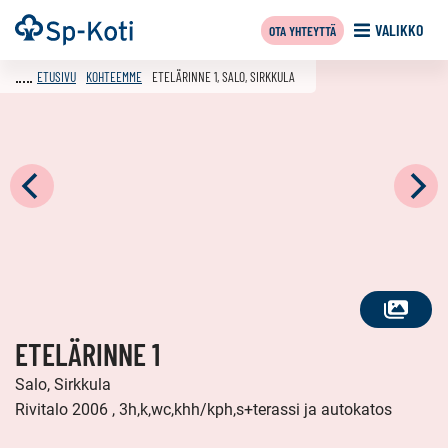
Siirry
Etusivu
VALIKKO
OTA YHTEYTTÄ
sisältöön
ETUSIVU
KOHTEEMME
ETELÄRINNE 1, SALO, SIRKKULA
KATSO
ETELÄRINNE 1
KAIKKI
KUVAT
Salo, Sirkkula
Rivitalo 2006 , 3h,k,wc,khh/kph,s+terassi ja autokatos