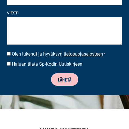
VIESTI
Olen lukenut ja hyväksyn
tietosuojaselosteen
SUOSTUMUS
*
*
Haluan tilata Sp-Kodin Uutiskirjeen
UUTISKIRJEEN
TILAUS
LÄHETÄ