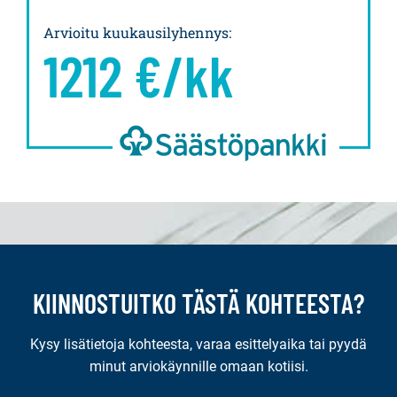
Arvioitu kuukausilyhennys
:
1212
€/kk
KIINNOSTUITKO TÄSTÄ KOHTEESTA?
Kysy lisätietoja kohteesta, varaa esittelyaika tai pyydä
minut arviokäynnille omaan kotiisi.