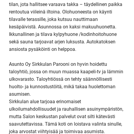
tilan, jota hallitsee varaava takka – täydellinen paikka 
rentoutua viileinä iltoina. Olohuoneesta on käynti 
tilavalle terassille, joka kutsuu nauttimaan 
kesäpäivistä. Asunnossa on kaksi makuuhuonetta. 
Ikkunallinen ja tilava kylpyhuone /kodinhoitohuone 
sekä sauna tarjoavat arjen luksusta. Autokatoksen 
ansiosta pysäköinti on helppoa.

Asunto Oy Sirkkulan Parooni on hyvin hoidettu 
taloyhtiö, jossa on muun muassa kaapeli-tv ja lämmin 
ulkovarasto. Taloyhtiössä on tehty säännöllisesti 
huolto- ja kunnostustöitä, mikä takaa huolettoman 
asumisen.

Sirkkulan alue tarjoaa erinomaiset 
ulkoilumahdollisuudet ja rauhallisen asuinympäristön, 
mutta Salon keskustan palvelut ovat silti kätevästi 
saavutettavissa. Tämä koti on loistava valinta sinulle, 
joka arvostat viihtyisää ja toimivaa asumista.
