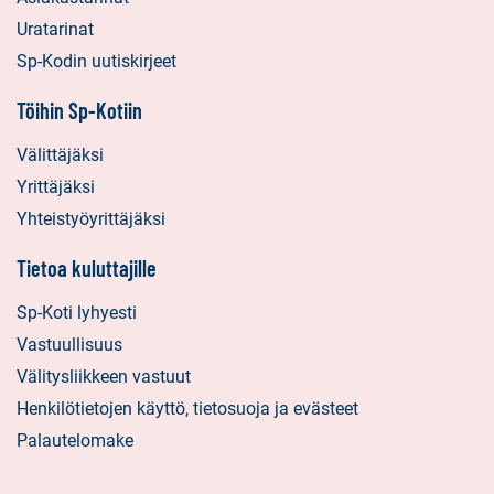
Uratarinat
Sp-Kodin uutiskirjeet
Töihin Sp-Kotiin
Välittäjäksi
Yrittäjäksi
Yhteistyöyrittäjäksi
Tietoa kuluttajille
Sp-Koti lyhyesti
Vastuullisuus
Välitysliikkeen vastuut
Henkilötietojen käyttö, tietosuoja ja evästeet
Palautelomake