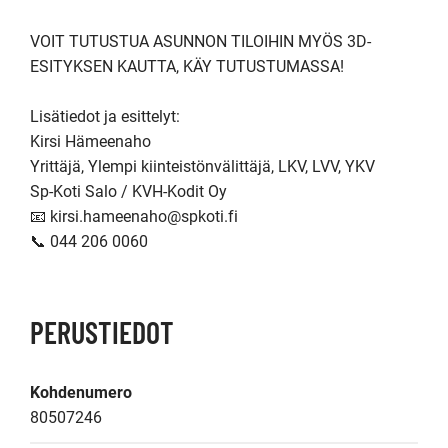
VOIT TUTUSTUA ASUNNON TILOIHIN MYÖS 3D-
ESITYKSEN KAUTTA, KÄY TUTUSTUMASSA! 

Lisätiedot ja esittelyt:

Kirsi Hämeenaho

Yrittäjä, Ylempi kiinteistönvälittäjä, LKV, LVV, YKV

Sp-Koti Salo / KVH-Kodit Oy

📧 kirsi.hameenaho@spkoti.fi

📞 044 206 0060
PERUSTIEDOT
Kohdenumero
80507246