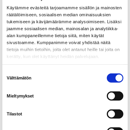
Käytämme evästeitä tarjoamamme sisällön ja mainosten
räätälöimiseen, sosiaalisen median ominaisuuksien
tukemiseen ja kävijämäärämme analysoimiseen. Lisäksi
jaamme sosiaalisen median, mainosalan ja analytiikka-
alan kumppaneillemme tietoja siitä, miten käytät
sivustoamme. Kumppanimme voivat yhdistää näitä
tietoja muihin tietoihin, joita olet antanut heille tai joita on
kerätty, kun olet käyttänyt heidän palvelujaan.
KIRSI HÄMEENAHO
Suostumuksen
Välttämätön
Yrittäjä, Ylempi kiinteistönvälittäjä, LKV
valinta
Sp-Koti Salo | KVH-Kodit Oy
, 2846228-2
Mieltymykset
+358 44 206 0060
WhatsApp
Tilastot
kirsi.hameenaho@spkoti.fi