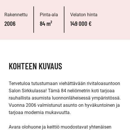
Rakennettu
Pinta-ala
Velaton hinta
2006
84 m²
149 000 €
KOHTEEN KUVAUS
Tervetuloa tutustumaan viehättävään rivitaloasuntoon 
Salon Sirkkulassa! Tämä 84 neliömetrin koti tarjoaa 
rauhallista asumista luonnonläheisessä ympäristössä. 
Vuonna 2006 valmistunut asunto on hyväkuntoinen ja 
tarjoaa modernia mukavuutta.

Avara olohuone ja keittiö muodostavat yhtenäisen 