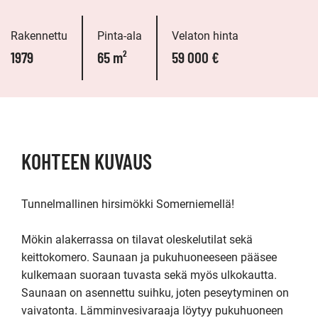
Rakennettu
Pinta-ala
Velaton hinta
1979
65 m²
59 000 €
KOHTEEN KUVAUS
Tunnelmallinen hirsimökki Somerniemellä!

Mökin alakerrassa on tilavat oleskelutilat sekä 
keittokomero. Saunaan ja pukuhuoneeseen pääsee 
kulkemaan suoraan tuvasta sekä myös ulkokautta. 
Saunaan on asennettu suihku, joten peseytyminen on 
vaivatonta. Lämminvesivaraaja löytyy pukuhuoneen 