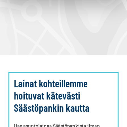
Lainat kohteillemme
hoituvat kätevästi
Säästöpankin kautta
Hae asuntolainaa Säästöpankista ilman