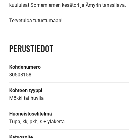
kuuluisat Somerniemen kesätori ja Ämyrin tanssilava.

Tervetuloa tutustumaan!
PERUSTIEDOT
Kohdenumero
80508158
Kohteen tyyppi
Mökki tai huvila
Huoneistoselitelmä
Tupa, kk, pkh, s + yläkerta
Katuosoite