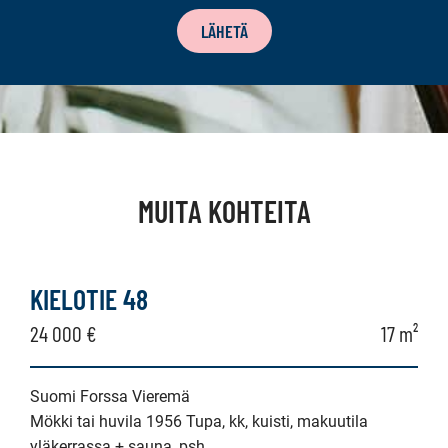
LÄHETÄ
MUITA KOHTEITA
KIELOTIE 48
24 000 €
17 m²
Suomi Forssa Vieremä
Mökki tai huvila 1956 Tupa, kk, kuisti, makuutila
yläkerrassa + sauna, psh