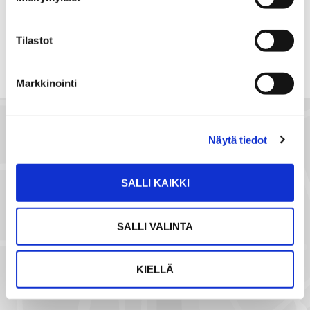
WhatsApissa
Facebookissa
a
a
s
Tilastot
ä
h
Markkinointi
k
ö
p
o
Näytä tiedot
s
t
SALLI KAIKKI
i
l
l
SALLI VALINTA
a
NÄYTÄ SIJAINTI KARTALLA
KIELLÄ