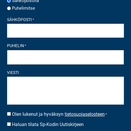
Sähköpostilla
Puhelimitse
SÄHKÖPOSTI
*
PUHELIN
*
VIESTI
Olen lukenut ja hyväksyn
tietosuojaselosteen
SUOSTUMUS
*
*
Haluan tilata Sp-Kodin Uutiskirjeen
UUTISKIRJEEN
TILAUS