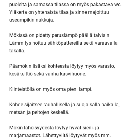
puolelta ja samassa tilassa on myös pakastava wc. 

Yläkerta on yhtenäistä tilaa ja sinne majoittuu 
useampikin nukkuja.

Mökissä on pidetty peruslämpö päällä talvisin. 
Lämmitys hoituu sähköpattereilla sekä varaavalla 
takalla. 

Päämökin lisäksi kohteesta löytyy myös varasto, 
kesäkeittiö sekä vanha kasvihuone.

Kiinteistöllä on myös oma pieni lampi.

Kohde sijaitsee rauhallisella ja suojaisalla paikalla, 
metsän ja peltojen keskellä.

Mökin läheisyydestä löytyy hyvät sieni- ja 
marjamaastot. Lähettyviltä löytyvät myös mm. 