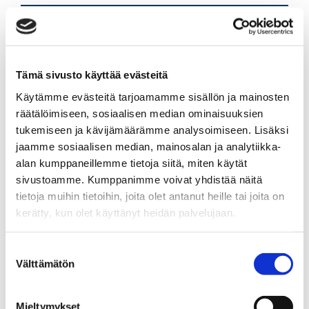
Ylempi kiinteistönvälittäjä LKV, KiAT,
kaupanvahvistaja
Sp-Koti Forssa | LKV Omassa Kotona Oy
, 2608566-3
Tämä sivusto käyttää evästeitä
Käytämme evästeitä tarjoamamme sisällön ja mainosten
+358 45 6037676
räätälöimiseen, sosiaalisen median ominaisuuksien
sanna.nyman@spkoti.fi
tukemiseen ja kävijämäärämme analysoimiseen. Lisäksi
Sp-Koti Forssa
jaamme sosiaalisen median, mainosalan ja analytiikka-
alan kumppaneillemme tietoja siitä, miten käytät
sivustoamme. Kumppanimme voivat yhdistää näitä
tietoja muihin tietoihin, joita olet antanut heille tai joita on
LÄHETÄ VIESTI
kerätty, kun olet käyttänyt heidän palvelujaan.
LASKE LAINAN SUURUUS
Suostumuksen
Välttämätön
valinta
Jaa
Jaa
J
JAA KOHDE:
Mieltymykset