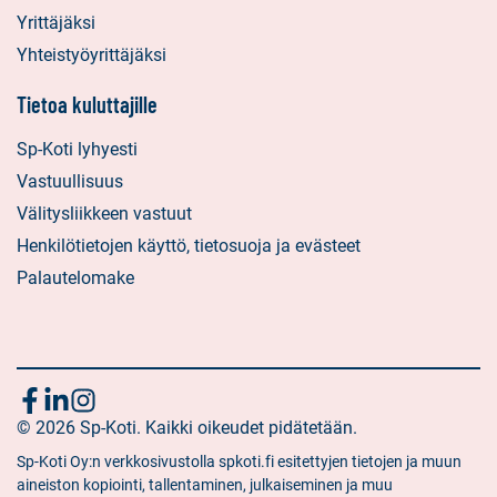
Yrittäjäksi
Yhteistyöyrittäjäksi
Tietoa kuluttajille
Sp-Koti lyhyesti
Vastuullisuus
Välitysliikkeen vastuut
Henkilötietojen käyttö, tietosuoja ja evästeet
Palautelomake
Seuraa
Sosiaalinen
Sosiaalinen
Sosiaalinen
media:
© 2026 Sp-Koti. Kaikki oikeudet pidätetään.
media:
media:
meitä
facebook
linkedin
instagram
Sp-Koti Oy:n verkkosivustolla spkoti.fi esitettyjen tietojen ja muun
aineiston kopiointi, tallentaminen, julkaiseminen ja muu