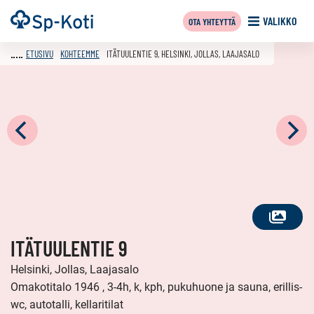
Siirry
Etusivu
VALIKKO
OTA YHTEYTTÄ
sisältöön
ETUSIVU
KOHTEEMME
ITÄTUULENTIE 9, HELSINKI, JOLLAS, LAAJASALO
KATSO
ITÄTUULENTIE 9
KAIKKI
KUVAT
Helsinki, Jollas, Laajasalo
Omakotitalo 1946 , 3-4h, k, kph, pukuhuone ja sauna, erillis-
wc, autotalli, kellaritilat