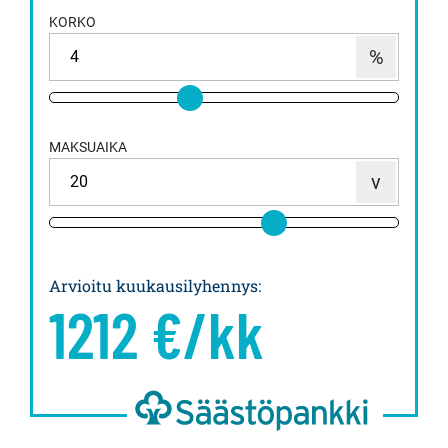
KORKO
MAKSUAIKA
Arvioitu kuukausilyhennys
:
1212
€/kk