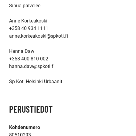
Sinua palvelee: 

Anne Korkeakoski

+358 40 934 1111

anne.korkeakoski@spkoti.fi

Hanna Daw 

+358 400 810 002

hanna.daw@spkoti.fi

Sp-Koti Helsinki Urbaanit
PERUSTIEDOT
Kohdenumero
80510293