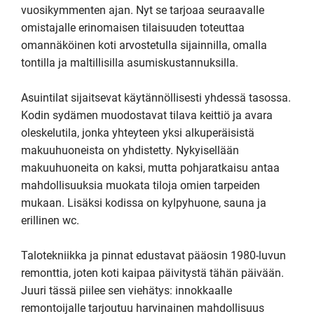
vuosikymmenten ajan. Nyt se tarjoaa seuraavalle 
omistajalle erinomaisen tilaisuuden toteuttaa 
omannäköinen koti arvostetulla sijainnilla, omalla 
tontilla ja maltillisilla asumiskustannuksilla.

Asuintilat sijaitsevat käytännöllisesti yhdessä tasossa. 
Kodin sydämen muodostavat tilava keittiö ja avara 
oleskelutila, jonka yhteyteen yksi alkuperäisistä 
makuuhuoneista on yhdistetty. Nykyisellään 
makuuhuoneita on kaksi, mutta pohjaratkaisu antaa 
mahdollisuuksia muokata tiloja omien tarpeiden 
mukaan. Lisäksi kodissa on kylpyhuone, sauna ja 
erillinen wc.

Talotekniikka ja pinnat edustavat pääosin 1980-luvun 
remonttia, joten koti kaipaa päivitystä tähän päivään. 
Juuri tässä piilee sen viehätys: innokkaalle 
remontoijalle tarjoutuu harvinainen mahdollisuus 