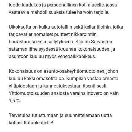
luoda laadukas ja persoonallinen koti alueelle, jossa 
vastaavia mahdollisuuksia tulee harvoin tarjolle.

Ulkokautta on kulku autotalliin sekä kellaritiloihin, jotka 
tarjoavat erinomaiset puitteet nikkarointiin, 
harrastamiseen ja säilytykseen. Sijainti Sarvaston 
sataman läheisyydessä kruunaa kokonaisuuden, ja 
asuntoon kuuluu myös venepaikkaoikeus.

Kokonaisuus on asunto-osakeyhtiömuotoinen, johon 
kuuluu kaksi omakotitaloa. Kumpikin vastaa omasta 
ylläpidostaan ja kunnostuksestaan itsenäisesti. 
Yhtiömuotoisuuden ansiosta varainsiirtovero on vain 
1,5 %.

Tervetuloa tutustumaan ja suunnittelemaan uutta 
kotiasi Itätuulentielle!
