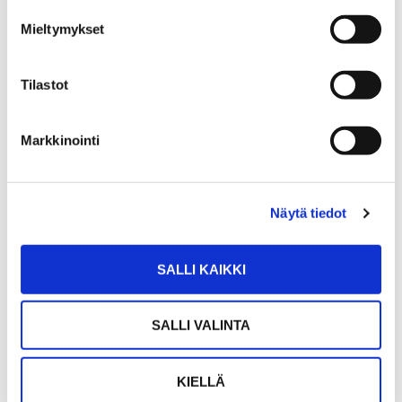
Mieltymykset
Tilastot
Markkinointi
Näytä tiedot
HANNA DAW
SALLI KAIKKI
Yrittäjä, ylempi kiinteistönvälittäjä, LKV, KiAT
SALLI VALINTA
Sp-Koti Urbaanit | Asuntohorisontti Oy
, 3532645-7
KIELLÄ
+358 400 810 002