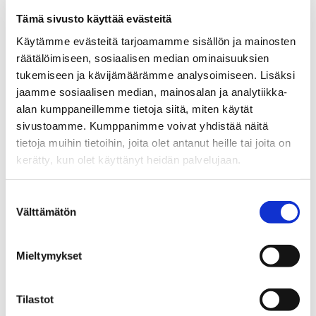
Tämä sivusto käyttää evästeitä
Käytämme evästeitä tarjoamamme sisällön ja mainosten
räätälöimiseen, sosiaalisen median ominaisuuksien
tukemiseen ja kävijämäärämme analysoimiseen. Lisäksi
jaamme sosiaalisen median, mainosalan ja analytiikka-
alan kumppaneillemme tietoja siitä, miten käytät
sivustoamme. Kumppanimme voivat yhdistää näitä
tietoja muihin tietoihin, joita olet antanut heille tai joita on
JARI TUONONEN
kerätty, kun olet käyttänyt heidän palvelujaan.
Suostumuksen
Myyntipäällikkö, kiinteistönvälittäjä LKV
Välttämätön
valinta
Sp-Koti Espoo Tapiola CMH | CMH-Koti Oy
, 2591421-2
Mieltymykset
+358 45 600 5605
WhatsApp
Tilastot
jari.tuononen@spkoti.fi