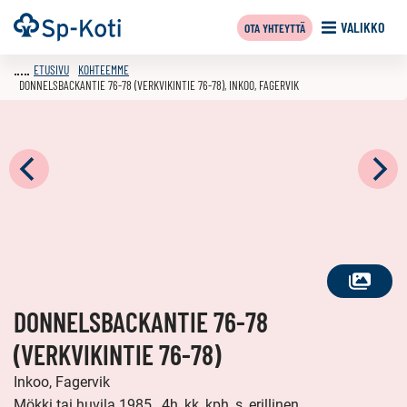
Siirry
Etusivu
VALIKKO
OTA YHTEYTTÄ
sisältöön
ETUSIVU
KOHTEEMME
DONNELSBACKANTIE 76-78 (VERKVIKINTIE 76-78), INKOO, FAGERVIK
KATSO
DONNELSBACKANTIE 76-78
KAIKKI
KUVAT
(VERKVIKINTIE 76-78)
Inkoo, Fagervik
Mökki tai huvila 1985 , 4h, kk, kph, s, erillinen