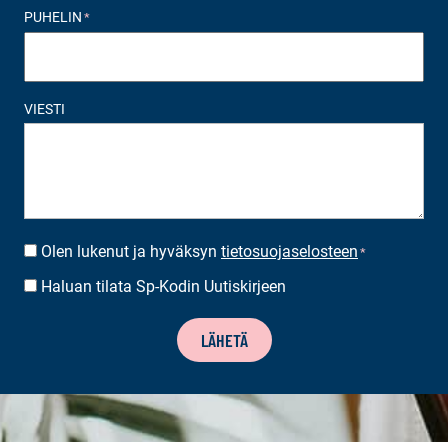
PUHELIN
*
VIESTI
Olen lukenut ja hyväksyn
tietosuojaselosteen
SUOSTUMUS
*
*
Haluan tilata Sp-Kodin Uutiskirjeen
UUTISKIRJEEN
TILAUS
LÄHETÄ