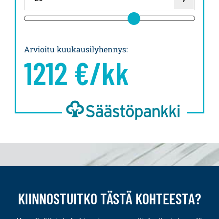
Arvioitu kuukausilyhennys
:
1212
€/kk
KIINNOSTUITKO TÄSTÄ KOHTEESTA?