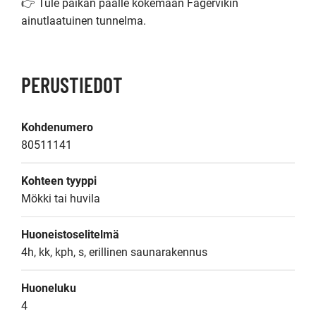
👉 Tule paikan päälle kokemaan Fagervikin 
ainutlaatuinen tunnelma.
PERUSTIEDOT
Kohdenumero
80511141
Kohteen tyyppi
Mökki tai huvila
Huoneistoselitelmä
4h, kk, kph, s, erillinen saunarakennus
Huoneluku
4