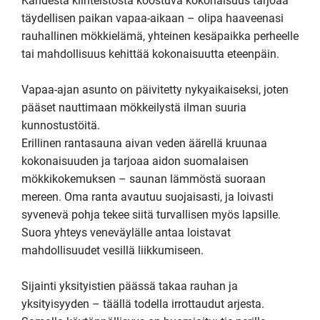
Kahdesta kiinteistöstä koostuva kokonaisuus tarjoaa 
täydellisen paikan vapaa-aikaan – olipa haaveenasi 
rauhallinen mökkielämä, yhteinen kesäpaikka perheelle 
tai mahdollisuus kehittää kokonaisuutta eteenpäin. 

Vapaa-ajan asunto on päivitetty nykyaikaiseksi, joten 
pääset nauttimaan mökkeilystä ilman suuria 
kunnostustöitä.

Erillinen rantasauna aivan veden äärellä kruunaa 
kokonaisuuden ja tarjoaa aidon suomalaisen 
mökkikokemuksen – saunan lämmöstä suoraan 
mereen. Oma ranta avautuu suojaisasti, ja loivasti 
syvenevä pohja tekee siitä turvallisen myös lapsille. 
Suora yhteys veneväylälle antaa loistavat 
mahdollisuudet vesillä liikkumiseen. 

Sijainti yksityistien päässä takaa rauhan ja 
yksityisyyden – täällä todella irrottaudut arjesta. 