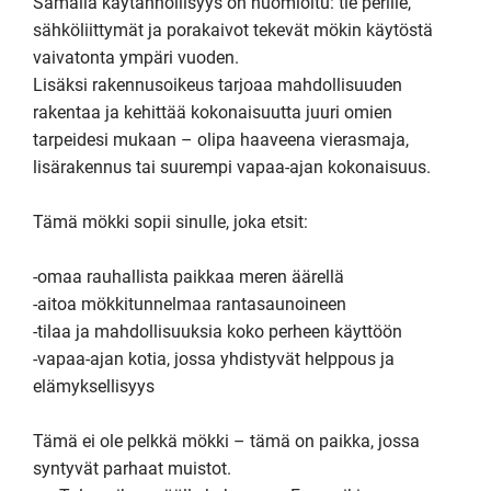
Samalla käytännöllisyys on huomioitu: tie perille, 
sähköliittymät ja porakaivot tekevät mökin käytöstä 
vaivatonta ympäri vuoden.

Lisäksi rakennusoikeus tarjoaa mahdollisuuden 
rakentaa ja kehittää kokonaisuutta juuri omien 
tarpeidesi mukaan – olipa haaveena vierasmaja, 
lisärakennus tai suurempi vapaa-ajan kokonaisuus. 

Tämä mökki sopii sinulle, joka etsit:

-omaa rauhallista paikkaa meren äärellä

-aitoa mökkitunnelmaa rantasaunoineen

-tilaa ja mahdollisuuksia koko perheen käyttöön

-vapaa-ajan kotia, jossa yhdistyvät helppous ja 
elämyksellisyys

Tämä ei ole pelkkä mökki – tämä on paikka, jossa 
syntyvät parhaat muistot.
