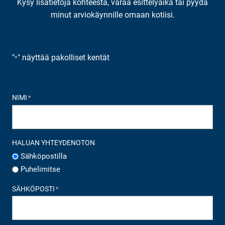
Kysy lisätietoja kohteesta, varaa esittelyaika tai pyydä
minut arviokäynnille omaan kotiisi.
"
" näyttää pakolliset kentät
*
NIMI
*
HALUAN YHTEYDENOTON
Sähköpostilla
Puhelimitse
SÄHKÖPOSTI
*