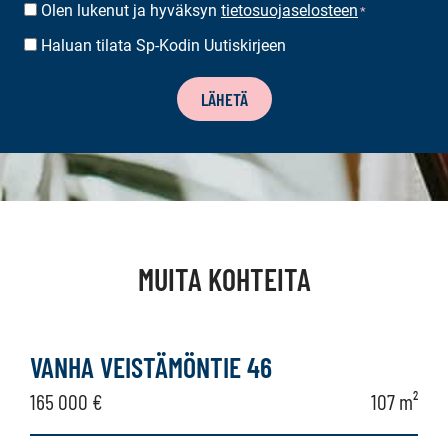
Olen lukenut ja hyväksyn
tietosuojaselosteen
SUOSTUMUS
*
*
Haluan tilata Sp-Kodin Uutiskirjeen
UUTISKIRJEEN
TILAUS
LÄHETÄ
MUITA KOHTEITA
VANHA VEISTÄMÖNTIE 46
165 000 €
107 m²