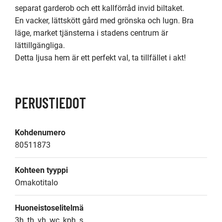
separat garderob och ett kallförråd invid biltaket.

En vacker, lättskött gård med grönska och lugn. Bra 
läge, market tjänsterna i stadens centrum är 
lättillgängliga.

Detta ljusa hem är ett perfekt val, ta tillfället i akt!
PERUSTIEDOT
Kohdenumero
80511873
Kohteen tyyppi
Omakotitalo
Huoneistoselitelmä
3h, th, vh, wc, kph, s