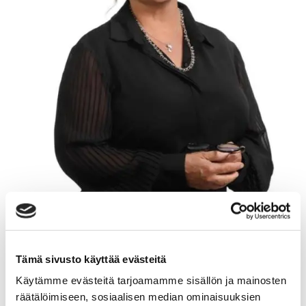
EVA-JOHANNA SLOTTE
Tämä sivusto käyttää evästeitä
Käytämme evästeitä tarjoamamme sisällön ja mainosten
räätälöimiseen, sosiaalisen median ominaisuuksien
Myyntijohtaja, kiinteistönvälittäjä LKV,