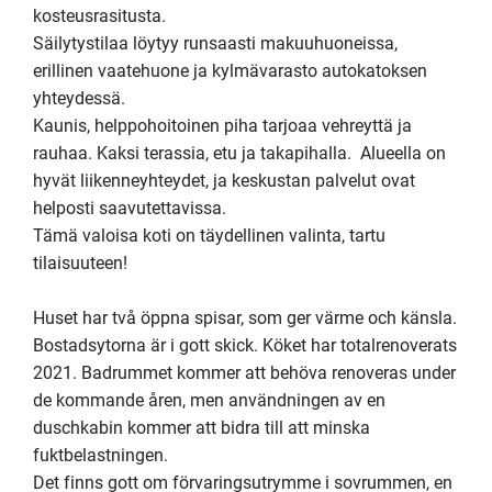
kosteusrasitusta. 

Säilytystilaa löytyy runsaasti makuuhuoneissa, 
erillinen vaatehuone ja kylmävarasto autokatoksen 
yhteydessä.

Kaunis, helppohoitoinen piha tarjoaa vehreyttä ja 
rauhaa. Kaksi terassia, etu ja takapihalla.  Alueella on 
hyvät liikenneyhteydet, ja keskustan palvelut ovat 
helposti saavutettavissa. 

Tämä valoisa koti on täydellinen valinta, tartu 
tilaisuuteen!

Huset har två öppna spisar, som ger värme och känsla. 

Bostadsytorna är i gott skick. Köket har totalrenoverats 
2021. Badrummet kommer att behöva renoveras under 
de kommande åren, men användningen av en 
duschkabin kommer att bidra till att minska 
fuktbelastningen.

Det finns gott om förvaringsutrymme i sovrummen, en 