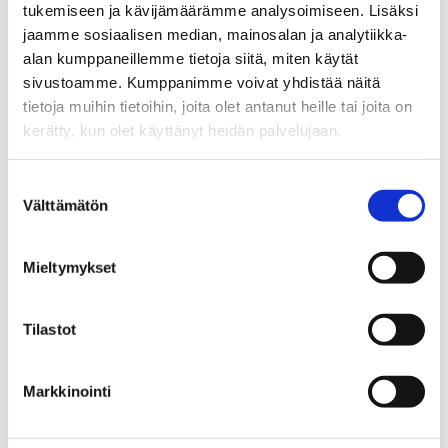
tukemiseen ja kävijämäärämme analysoimiseen. Lisäksi
kaupanvahvistaja
jaamme sosiaalisen median, mainosalan ja analytiikka-
alan kumppaneillemme tietoja siitä, miten käytät
Sp-Koti Kokkola | Avain Kodit Oy
, 3179955-6
sivustoamme. Kumppanimme voivat yhdistää näitä
+358 40 718 9892
tietoja muihin tietoihin, joita olet antanut heille tai joita on
kerätty, kun olet käyttänyt heidän palvelujaan.
WhatsApp
eva-johanna.slotte@spkoti.fi
Suostumuksen
Sp-Koti Kokkola
Välttämätön
valinta
Sp-Koti Kalajoki
Sp-Koti Raahe
Mieltymykset
Sp-Koti Ylivieska
Tilastot
LÄHETÄ VIESTI
Markkinointi
LASKE LAINAN SUURUUS