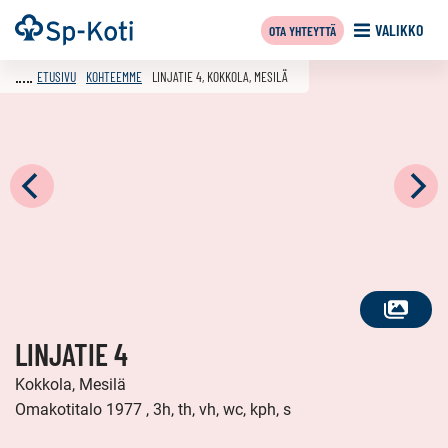
Siirry
Etusivu
VALIKKO
OTA YHTEYTTÄ
sisältöön
ETUSIVU
KOHTEEMME
LINJATIE 4, KOKKOLA, MESILÄ
KATSO
LINJATIE 4
KAIKKI
KUVAT
Kokkola, Mesilä
Omakotitalo 1977 , 3h, th, vh, wc, kph, s