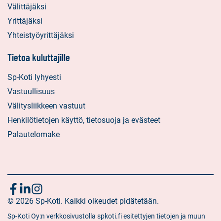
Välittäjäksi
Yrittäjäksi
Yhteistyöyrittäjäksi
Tietoa kuluttajille
Sp-Koti lyhyesti
Vastuullisuus
Välitysliikkeen vastuut
Henkilötietojen käyttö, tietosuoja ja evästeet
Palautelomake
Seuraa
Sosiaalinen
Sosiaalinen
Sosiaalinen
media:
© 2026 Sp-Koti. Kaikki oikeudet pidätetään.
media:
media:
meitä
facebook
linkedin
instagram
Sp-Koti Oy:n verkkosivustolla spkoti.fi esitettyjen tietojen ja muun