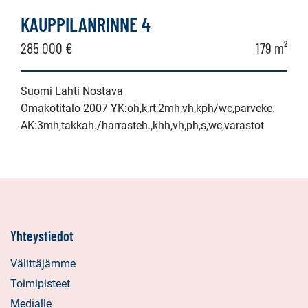
KAUPPILANRINNE 4
285 000 €
179 m²
Suomi Lahti Nostava
Omakotitalo 2007 YK:oh,k,rt,2mh,vh,kph/wc,parveke.
AK:3mh,takkah./harrasteh.,khh,vh,ph,s,wc,varastot
Yhteystiedot
Välittäjämme
Toimipisteet
Medialle