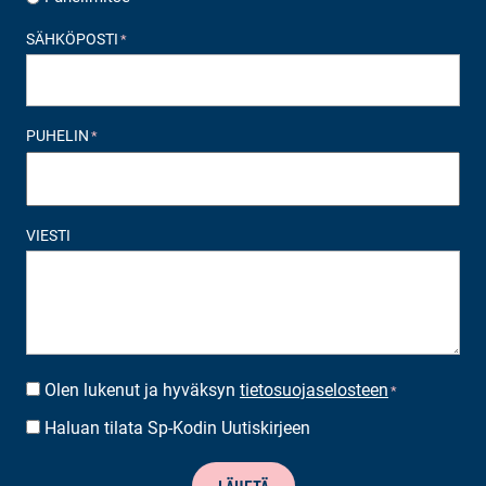
SÄHKÖPOSTI
*
PUHELIN
*
VIESTI
Olen lukenut ja hyväksyn
tietosuojaselosteen
SUOSTUMUS
*
*
Haluan tilata Sp-Kodin Uutiskirjeen
UUTISKIRJEEN
TILAUS
LÄHETÄ