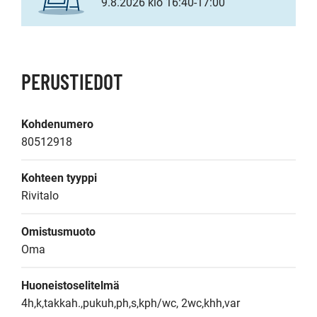
9.8.2026 klo 16:40-17:00
PERUSTIEDOT
Kohdenumero
80512918
Kohteen tyyppi
Rivitalo
Omistusmuoto
Oma
Huoneistoselitelmä
4h,k,takkah.,pukuh,ph,s,kph/wc, 2wc,khh,var