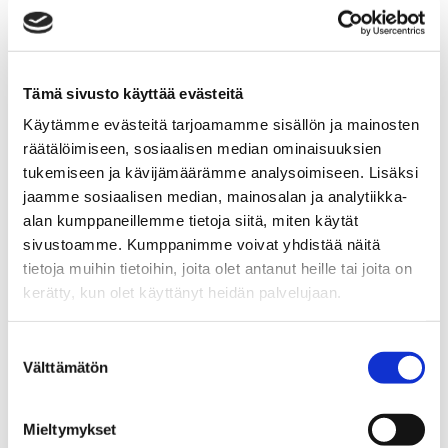
Tämä sivusto käyttää evästeitä
Käytämme evästeitä tarjoamamme sisällön ja mainosten
räätälöimiseen, sosiaalisen median ominaisuuksien
tukemiseen ja kävijämäärämme analysoimiseen. Lisäksi
jaamme sosiaalisen median, mainosalan ja analytiikka-
alan kumppaneillemme tietoja siitä, miten käytät
MINNA RUPPA
sivustoamme. Kumppanimme voivat yhdistää näitä
tietoja muihin tietoihin, joita olet antanut heille tai joita on
Yrittäjä, kiinteistönvälittäjä LKV, KiAT
kerätty, kun olet käyttänyt heidän palvelujaan.
Sp-Koti Lahti | Kodikkain Oy
, 3182309-3
Suostumuksen
Välttämätön
valinta
+358 50 516 8881
WhatsApp
Mieltymykset
minna.ruppa@spkoti.fi