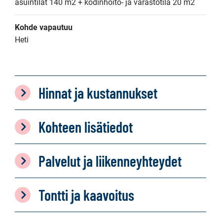
asuintilat 140 m2 + kodinhoito- ja varastotila 20 m2
Kohde vapautuu
Heti
Hinnat ja kustannukset
Kohteen lisätiedot
Palvelut ja liikenneyhteydet
Tontti ja kaavoitus