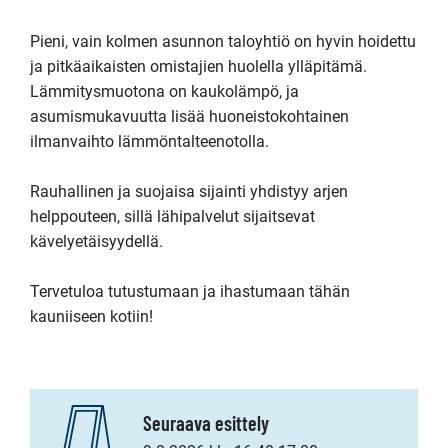
Pieni, vain kolmen asunnon taloyhtiö on hyvin hoidettu 
ja pitkäaikaisten omistajien huolella ylläpitämä. 
Lämmitysmuotona on kaukolämpö, ja 
asumismukavuutta lisää huoneistokohtainen 
ilmanvaihto lämmöntalteenotolla.

Rauhallinen ja suojaisa sijainti yhdistyy arjen 
helppouteen, sillä lähipalvelut sijaitsevat 
kävelyetäisyydellä.

Tervetuloa tutustumaan ja ihastumaan tähän 
kauniiseen kotiin!
Seuraava esittely