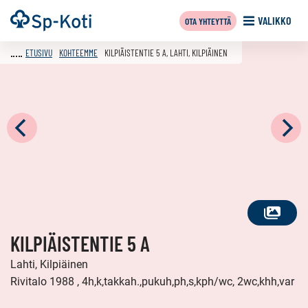
Siirry
Etusivu
VALIKKO
OTA YHTEYTTÄ
sisältöön
ETUSIVU
KOHTEEMME
KILPIÄISTENTIE 5 A, LAHTI, KILPIÄINEN
KATSO
KILPIÄISTENTIE 5 A
KAIKKI
KUVAT
Lahti, Kilpiäinen
Rivitalo 1988 , 4h,k,takkah.,pukuh,ph,s,kph/wc, 2wc,khh,var