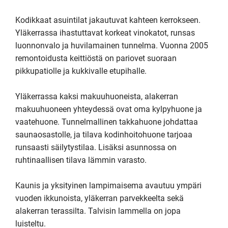
Kodikkaat asuintilat jakautuvat kahteen kerrokseen. 
Yläkerrassa ihastuttavat korkeat vinokatot, runsas 
luonnonvalo ja huvilamainen tunnelma. Vuonna 2005 
remontoidusta keittiöstä on pariovet suoraan 
pikkupatiolle ja kukkivalle etupihalle.

Yläkerrassa kaksi makuuhuoneista, alakerran 
makuuhuoneen yhteydessä ovat oma kylpyhuone ja 
vaatehuone. Tunnelmallinen takkahuone johdattaa 
saunaosastolle, ja tilava kodinhoitohuone tarjoaa 
runsaasti säilytystilaa. Lisäksi asunnossa on 
ruhtinaallisen tilava lämmin varasto.

Kaunis ja yksityinen lampimaisema avautuu ympäri 
vuoden ikkunoista, yläkerran parvekkeelta sekä 
alakerran terassilta. Talvisin lammella on jopa 
luisteltu.
