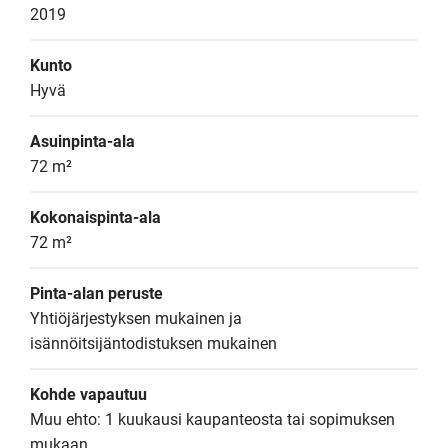
2019
Kunto
Hyvä
Asuinpinta-ala
72 m²
Kokonaispinta-ala
72 m²
Pinta-alan peruste
Yhtiöjärjestyksen mukainen ja 
isännöitsijäntodistuksen mukainen
Kohde vapautuu
Muu ehto: 1 kuukausi kaupanteosta tai sopimuksen 
mukaan