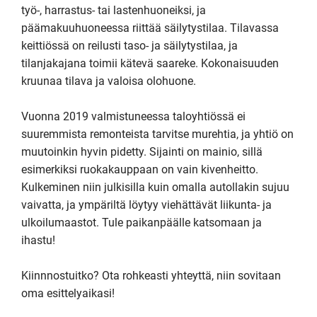
työ-, harrastus- tai lastenhuoneiksi, ja 
päämakuuhuoneessa riittää säilytystilaa. Tilavassa 
keittiössä on reilusti taso- ja säilytystilaa, ja 
tilanjakajana toimii kätevä saareke. Kokonaisuuden 
kruunaa tilava ja valoisa olohuone.

Vuonna 2019 valmistuneessa taloyhtiössä ei 
suuremmista remonteista tarvitse murehtia, ja yhtiö on 
muutoinkin hyvin pidetty. Sijainti on mainio, sillä 
esimerkiksi ruokakauppaan on vain kivenheitto. 
Kulkeminen niin julkisilla kuin omalla autollakin sujuu 
vaivatta, ja ympäriltä löytyy viehättävät liikunta- ja 
ulkoilumaastot. Tule paikanpäälle katsomaan ja 
ihastu!

Kiinnnostuitko? Ota rohkeasti yhteyttä, niin sovitaan 
oma esittelyaikasi!