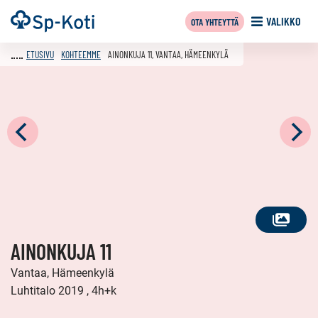
Siirry
Etusivu
VALIKKO
OTA YHTEYTTÄ
sisältöön
ETUSIVU
KOHTEEMME
AINONKUJA 11, VANTAA, HÄMEENKYLÄ
KATSO
AINONKUJA 11
KAIKKI
KUVAT
Vantaa, Hämeenkylä
Luhtitalo 2019 , 4h+k