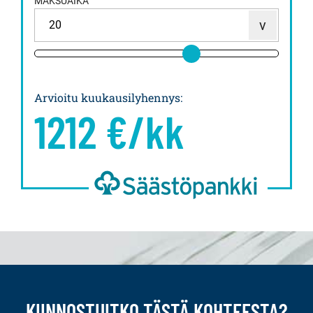
MAKSUAIKA
Arvioitu kuukausilyhennys
:
1212
€/kk
KIINNOSTUITKO TÄSTÄ KOHTEESTA?