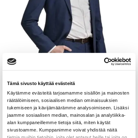
Tämä sivusto käyttää evästeitä
SAKARI STILL
Käytämme evästeitä tarjoamamme sisällön ja mainosten
räätälöimiseen, sosiaalisen median ominaisuuksien
tukemiseen ja kävijämäärämme analysoimiseen. Lisäksi
Kiinteistönvälittäjä LKV
jaamme sosiaalisen median, mainosalan ja analytiikka-
alan kumppaneillemme tietoja siitä, miten käytät
Sp-Koti Urbaanit | Asuntohorisontti Oy
, 3532645-7
sivustoamme. Kumppanimme voivat yhdistää näitä
+358 50 550 7249
tietoja muihin tietoihin, joita olet antanut heille tai joita on