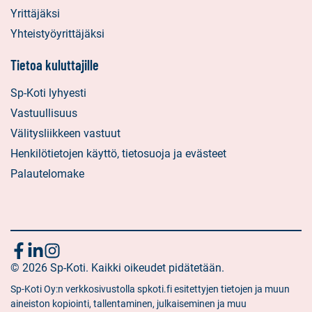
Yrittäjäksi
Yhteistyöyrittäjäksi
Tietoa kuluttajille
Sp-Koti lyhyesti
Vastuullisuus
Välitysliikkeen vastuut
Henkilötietojen käyttö, tietosuoja ja evästeet
Palautelomake
Seuraa
Sosiaalinen
Sosiaalinen
Sosiaalinen
media:
© 2026 Sp-Koti. Kaikki oikeudet pidätetään.
media:
media:
meitä
facebook
linkedin
instagram
Sp-Koti Oy:n verkkosivustolla spkoti.fi esitettyjen tietojen ja muun
aineiston kopiointi, tallentaminen, julkaiseminen ja muu