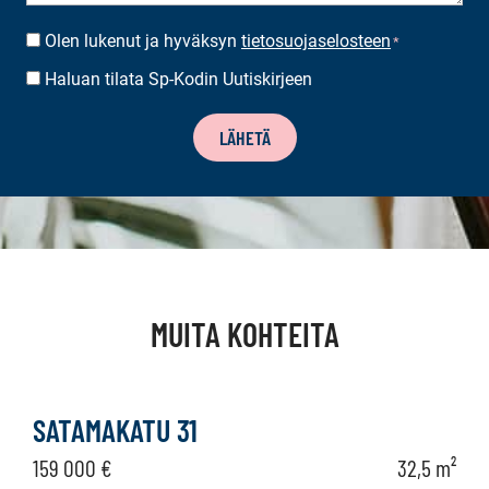
Olen lukenut ja hyväksyn
tietosuojaselosteen
SUOSTUMUS
*
*
Haluan tilata Sp-Kodin Uutiskirjeen
UUTISKIRJEEN
TILAUS
LÄHETÄ
MUITA KOHTEITA
SATAMAKATU 31
159 000 €
32,5 m²