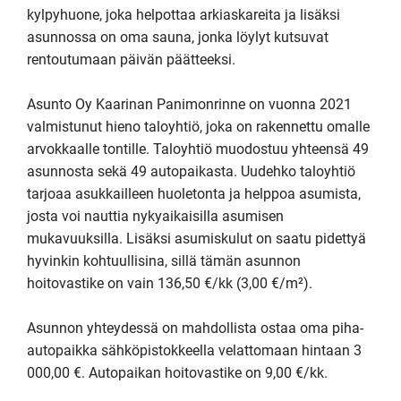
kylpyhuone, joka helpottaa arkiaskareita ja lisäksi 
asunnossa on oma sauna, jonka löylyt kutsuvat 
rentoutumaan päivän päätteeksi.

Asunto Oy Kaarinan Panimonrinne on vuonna 2021 
valmistunut hieno taloyhtiö, joka on rakennettu omalle 
arvokkaalle tontille. Taloyhtiö muodostuu yhteensä 49 
asunnosta sekä 49 autopaikasta. Uudehko taloyhtiö 
tarjoaa asukkailleen huoletonta ja helppoa asumista, 
josta voi nauttia nykyaikaisilla asumisen 
mukavuuksilla. Lisäksi asumiskulut on saatu pidettyä 
hyvinkin kohtuullisina, sillä tämän asunnon 
hoitovastike on vain 136,50 €/kk (3,00 €/m²).

Asunnon yhteydessä on mahdollista ostaa oma piha-
autopaikka sähköpistokkeella velattomaan hintaan 3 
000,00 €. Autopaikan hoitovastike on 9,00 €/kk.
