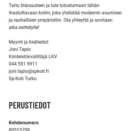
Tartu tilaisuuteen ja tule tutustumaan tähän 
ihastuttavaan kotiin, joka yhdistää modernin asumisen 
ja rauhallisen ympäristön. Ota yhteyttä ja sovitaan 
aika esittelylle!

Myynti ja lisätiedot:

Joni Tapio

Kiinteistönvälittäjä LKV

044 551 9911

joni.tapio@spkoti.fi

Sp-Koti Turku
PERUSTIEDOT
Kohdenumero
80515798