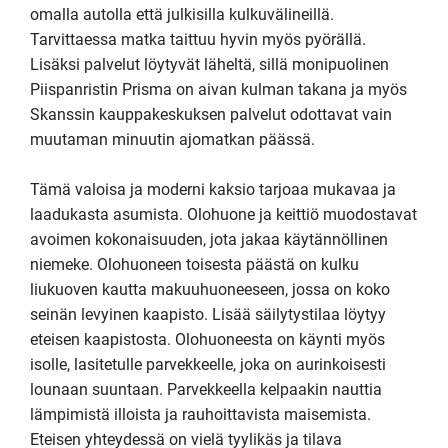
omalla autolla että julkisilla kulkuvälineillä. 
Tarvittaessa matka taittuu hyvin myös pyörällä. 
Lisäksi palvelut löytyvät läheltä, sillä monipuolinen 
Piispanristin Prisma on aivan kulman takana ja myös 
Skanssin kauppakeskuksen palvelut odottavat vain 
muutaman minuutin ajomatkan päässä.

Tämä valoisa ja moderni kaksio tarjoaa mukavaa ja 
laadukasta asumista. Olohuone ja keittiö muodostavat 
avoimen kokonaisuuden, jota jakaa käytännöllinen 
niemeke. Olohuoneen toisesta päästä on kulku 
liukuoven kautta makuuhuoneeseen, jossa on koko 
seinän levyinen kaapisto. Lisää säilytystilaa löytyy 
eteisen kaapistosta. Olohuoneesta on käynti myös 
isolle, lasitetulle parvekkeelle, joka on aurinkoisesti 
lounaan suuntaan. Parvekkeella kelpaakin nauttia 
lämpimistä illoista ja rauhoittavista maisemista. 
Eteisen yhteydessä on vielä tyylikäs ja tilava 