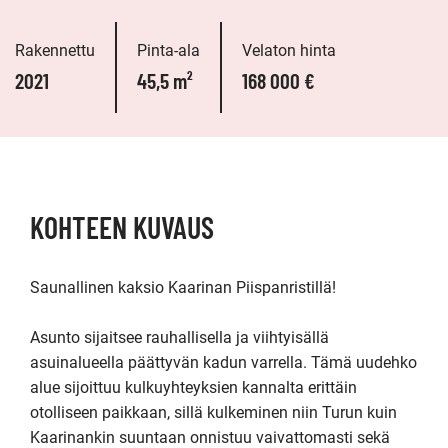
Rakennettu
Pinta-ala
Velaton hinta
2021
45,5 m²
168 000 €
KOHTEEN KUVAUS
Saunallinen kaksio Kaarinan Piispanristillä!

Asunto sijaitsee rauhallisella ja viihtyisällä 
asuinalueella päättyvän kadun varrella. Tämä uudehko 
alue sijoittuu kulkuyhteyksien kannalta erittäin 
otolliseen paikkaan, sillä kulkeminen niin Turun kuin 
Kaarinankin suuntaan onnistuu vaivattomasti sekä 