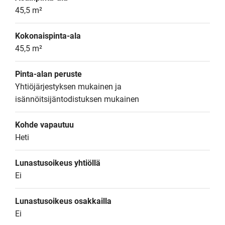
45,5 m²
Kokonaispinta-ala
45,5 m²
Pinta-alan peruste
Yhtiöjärjestyksen mukainen ja 
isännöitsijäntodistuksen mukainen
Kohde vapautuu
Heti
Lunastusoikeus yhtiöllä
Ei
Lunastusoikeus osakkailla
Ei