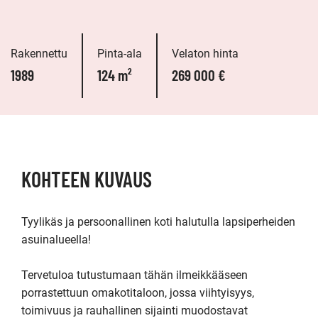
Rakennettu
Pinta-ala
Velaton hinta
1989
124 m²
269 000 €
KOHTEEN KUVAUS
Tyylikäs ja persoonallinen koti halutulla lapsiperheiden 
asuinalueella!

Tervetuloa tutustumaan tähän ilmeikkääseen 
porrastettuun omakotitaloon, jossa viihtyisyys, 
toimivuus ja rauhallinen sijainti muodostavat 