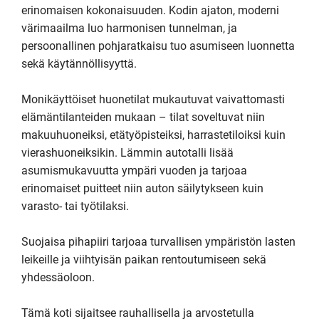
erinomaisen kokonaisuuden. Kodin ajaton, moderni 
värimaailma luo harmonisen tunnelman, ja 
persoonallinen pohjaratkaisu tuo asumiseen luonnetta 
sekä käytännöllisyyttä.

Monikäyttöiset huonetilat mukautuvat vaivattomasti 
elämäntilanteiden mukaan – tilat soveltuvat niin 
makuuhuoneiksi, etätyöpisteiksi, harrastetiloiksi kuin 
vierashuoneiksikin. Lämmin autotalli lisää 
asumismukavuutta ympäri vuoden ja tarjoaa 
erinomaiset puitteet niin auton säilytykseen kuin 
varasto- tai työtilaksi.

Suojaisa pihapiiri tarjoaa turvallisen ympäristön lasten 
leikeille ja viihtyisän paikan rentoutumiseen sekä 
yhdessäoloon.

Tämä koti sijaitsee rauhallisella ja arvostetulla 