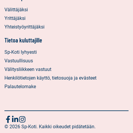
Välittäjäksi
Yrittäjäksi
Yhteistyöyrittäjäksi
Tietoa kuluttajille
Sp-Koti lyhyesti
Vastuullisuus
Välitysliikkeen vastuut
Henkilötietojen käyttö, tietosuoja ja evästeet
Palautelomake
Seuraa
Sosiaalinen
Sosiaalinen
Sosiaalinen
media:
© 2026 Sp-Koti. Kaikki oikeudet pidätetään.
media:
media:
meitä