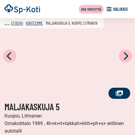
Siirry
Etusivu
VALIKKO
OTA YHTEYTTÄ
sisältöön
ETUSIVU
KOHTEEMME
MALJAKASKUJA 5, KUOPIO, LITMANEN
KATSO
MALJAKASKUJA 5
KAIKKI
KUVAT
Kuopio, Litmanen
Omakotitalo 1989 , 4h+k+rt+takkah+khh+ph+s+ erillinen
autotalli