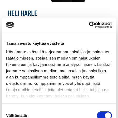
HELI HARLE
Yrittäjä
Sp-Koti Kuopio | Kallaveden Kiinteistöasiantuntijat Oy
Tämä sivusto käyttää evästeitä
LKV
, 2617334-8
Käytämme evästeitä tarjoamamme sisällön ja mainosten
+358 50 512 8617
räätälöimiseen, sosiaalisen median ominaisuuksien
tukemiseen ja kävijämäärämme analysoimiseen. Lisäksi
WhatsApp
jaamme sosiaalisen median, mainosalan ja analytiikka-
heli.harle@spkoti.fi
alan kumppaneillemme tietoja siitä, miten käytät
sivustoamme. Kumppanimme voivat yhdistää näitä
Sp-Koti Kuopio
tietoja muihin tietoihin, joita olet antanut heille tai joita on
Sp-Koti Joensuu
kerätty, kun olet käyttänyt heidän palvelujaan.
Suostumuksen
LÄHETÄ VIESTI
Välttämätön
valinta