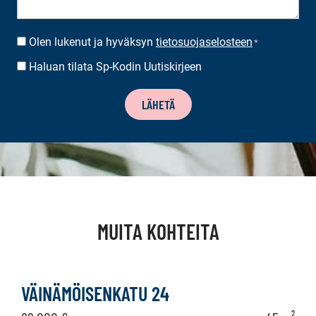
Olen lukenut ja hyväksyn
tietosuojaselosteen
SUOSTUMUS
*
*
Haluan tilata Sp-Kodin Uutiskirjeen
UUTISKIRJEEN
TILAUS
LÄHETÄ
MUITA KOHTEITA
VÄINÄMÖISENKATU 24