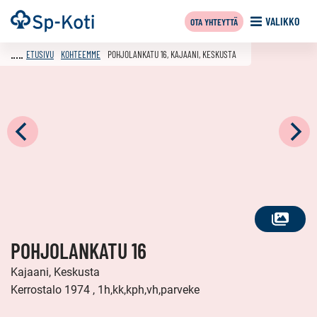
Siirry
Etusivu
VALIKKO
OTA YHTEYTTÄ
sisältöön
ETUSIVU
KOHTEEMME
POHJOLANKATU 16, KAJAANI, KESKUSTA
KATSO
POHJOLANKATU 16
KAIKKI
KUVAT
Kajaani, Keskusta
Kerrostalo 1974 , 1h,kk,kph,vh,parveke