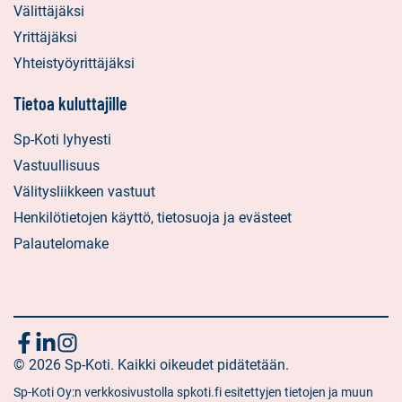
Välittäjäksi
Yrittäjäksi
Yhteistyöyrittäjäksi
Tietoa kuluttajille
Sp-Koti lyhyesti
Vastuullisuus
Välitysliikkeen vastuut
Henkilötietojen käyttö, tietosuoja ja evästeet
Palautelomake
Seuraa
Sosiaalinen
Sosiaalinen
Sosiaalinen
media:
© 2026 Sp-Koti. Kaikki oikeudet pidätetään.
media:
media:
meitä
facebook
linkedin
instagram
Sp-Koti Oy:n verkkosivustolla spkoti.fi esitettyjen tietojen ja muun