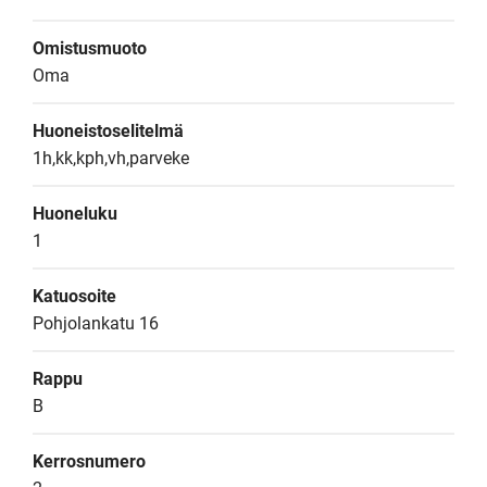
Omistusmuoto
Oma
Huoneistoselitelmä
1h,kk,kph,vh,parveke
Huoneluku
1
Katuosoite
Pohjolankatu 16
Rappu
B
Kerrosnumero