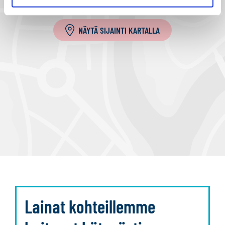
a
NÄYTÄ SIJAINTI KARTALLA
Lainat kohteillemme