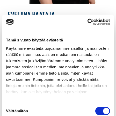
EVELIINA HAATAJA
Yrittäjä, kiinteistönvälittäjä LKV
Tämä sivusto käyttää evästeitä
Sp-Koti Kajaani | Kiinteistönvälitys Evilla LKV Oy
,
3301265-7
Käytämme evästeitä tarjoamamme sisällön ja mainosten
räätälöimiseen, sosiaalisen median ominaisuuksien
+358 45 615 1005
tukemiseen ja kävijämäärämme analysoimiseen. Lisäksi
WhatsApp
jaamme sosiaalisen median, mainosalan ja analytiikka-
alan kumppaneillemme tietoja siitä, miten käytät
eveliina.haataja@spkoti.fi
sivustoamme. Kumppanimme voivat yhdistää näitä
Sp-Koti Kajaani
tietoja muihin tietoihin, joita olet antanut heille tai joita on
kerätty, kun olet käyttänyt heidän palvelujaan.
Suostumuksen
LÄHETÄ VIESTI
Välttämätön
valinta