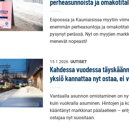
perheasunnoista ja omakotital
Espoossa ja Kauniaisissa myytiin viim
enemmän perheasuntoja ja omakotitaloj
pysynyt perässä. Nyt on myyjien markk
menevät nopeasti!
15.1.2026
UUTISET
Kahdessa vuodessa täyskäännö
yksiö kannattaa nyt ostaa, ei 
Vantaalla asunnon omistaminen on n
kuin vuokralla asuminen. Hintojen ja k
kääntänyt markkinat päälaelleen – erit
ostajaa nyt suositaan.