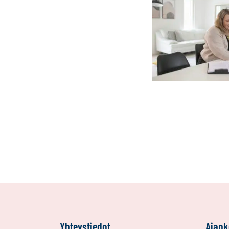
Yhteystiedot
Ajank