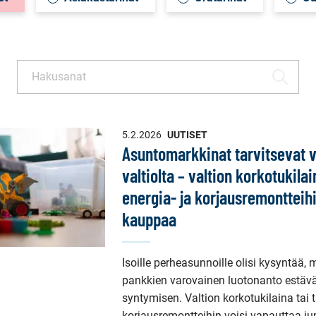
Haku
HAE
5.2.2026
UUTISET
Asuntomarkkinat tarvitsevat 
valtiolta – valtion korkotukila
energia- ja korjausremontteihi
kauppaa
Isoille perheasunnoille olisi kysyntää, 
pankkien varovainen luotonanto estäv
syntymisen. Valtion korkotukilaina tai 
korjausremontteihin voisi vapauttaa j