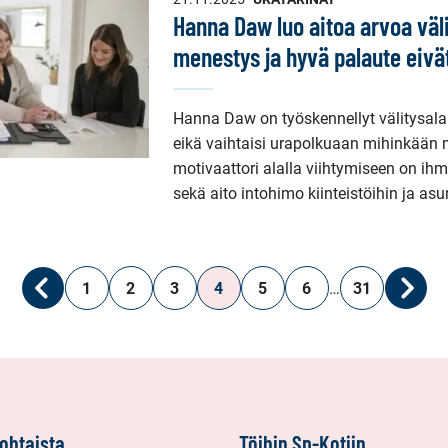
Hanna Daw luo aitoa arvoa väl
menestys ja hyvä palaute eivä
Hanna Daw on työskennellyt välitysala
eikä vaihtaisi urapolkuaan mihinkään
motivaattori alalla viihtymiseen on i
sekä aito intohimo kiinteistöihin ja as
1
2
3
4
5
6
…
31
Edellinen
Seura
ohtaista
Töihin Sp-Kotiin