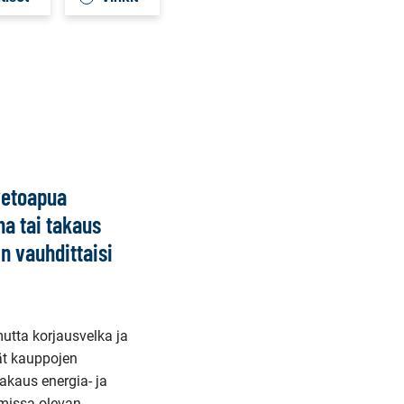
vetoapua
ina tai takaus
n vauhdittaisi
mutta korjausvelka ja
ät kauppojen
takaus energia- ja
umissa olevan