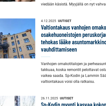
viedään käsistä. Myyjällä on nyt vahv
4.12.2025
UUTISET
Valtiontakaus vanhojen omakot
osakehuoneistojen peruskorjau
tehokas lääke asuntomarkkin
vauhdittamiseen
Vanhojen omakotitalojen ja perheasun
takkuaa, koska remontit pelottavat osta
vaikea saada. Sp-Kodin ja Lammin S
valtiontakaus voisi olla ratkaisu.
26.11.2025
UUTISET
Sp-Kodin myynti kasvaa koko