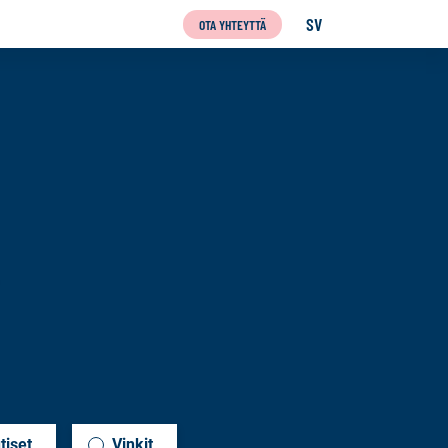
SV
OTA YHTEYTTÄ
SVENSKA
tiset
Vinkit