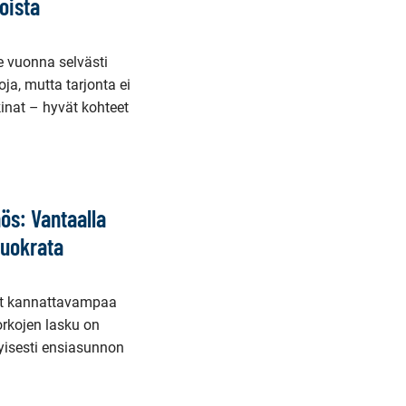
oista
e vuonna selvästi
a, mutta tarjonta ei
inat – hyvät kohteet
s: Vantaalla
vuokrata
yt kannattavampaa
orkojen lasku on
yisesti ensiasunnon