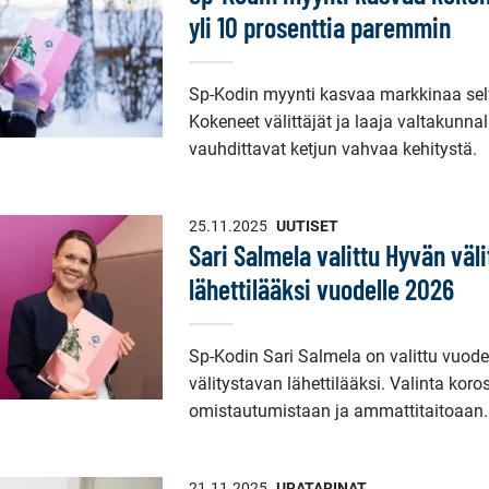
yli 10 prosenttia paremmin
Sp-Kodin myynti kasvaa markkinaa se
Kokeneet välittäjät ja laaja valtakunna
vauhdittavat ketjun vahvaa kehitystä.
25.11.2025
UUTISET
Sari Salmela valittu Hyvän väl
lähettilääksi vuodelle 2026
Sp-Kodin Sari Salmela on valittu vuo
välitystavan lähettilääksi. Valinta kor
omistautumistaan ja ammattitaitoaan.
21.11.2025
URATARINAT