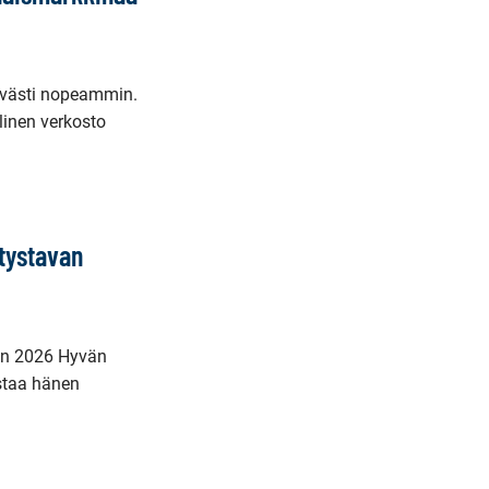
lvästi nopeammin.
llinen verkosto
itystavan
den 2026 Hyvän
ostaa hänen