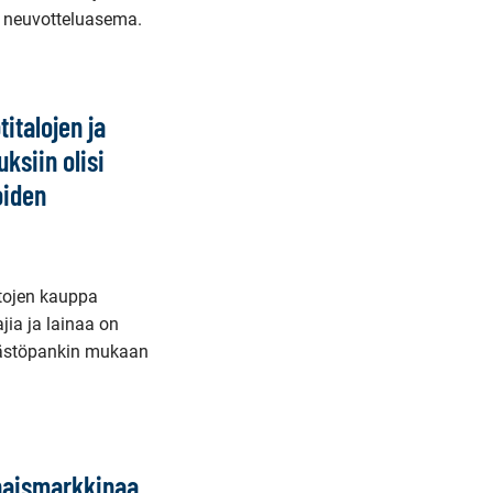
a neuvotteluasema.
italojen ja
ksiin olisi
oiden
tojen kauppa
jia ja lainaa on
äästöpankin mukaan
naismarkkinaa