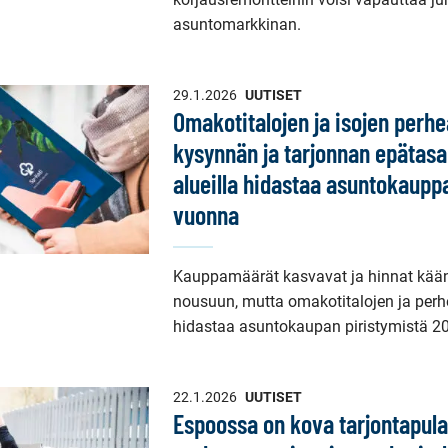
asuntomarkkinan.
29.1.2026
UUTISET
Omakotitalojen ja isojen perh
kysynnän ja tarjonnan epätasap
alueilla hidastaa asuntokaup
vuonna
Kauppamäärät kasvavat ja hinnat kään
nousuun, mutta omakotitalojen ja perh
hidastaa asuntokaupan piristymistä 2
22.1.2026
UUTISET
Espoossa on kova tarjontapula