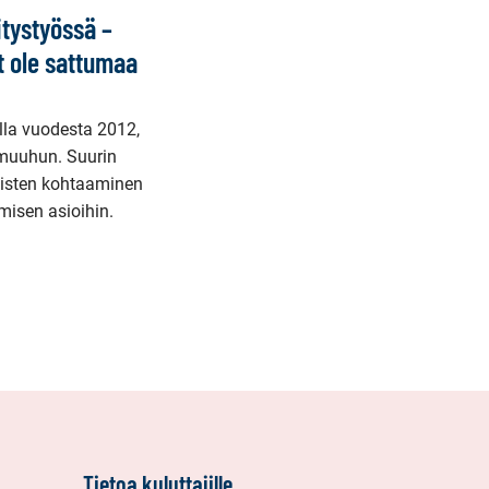
itystyössä –
t ole sattumaa
lla vuodesta 2012,
 muuhun. Suurin
hmisten kohtaaminen
umisen asioihin.
ava
Tietoa kuluttajille