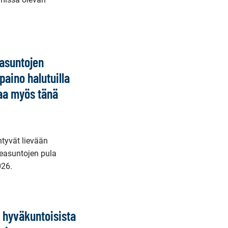
easuntojen
aino halutuilla
paa myös tänä
tyvät lievään
easuntojen pula
026.
 hyväkuntoisista