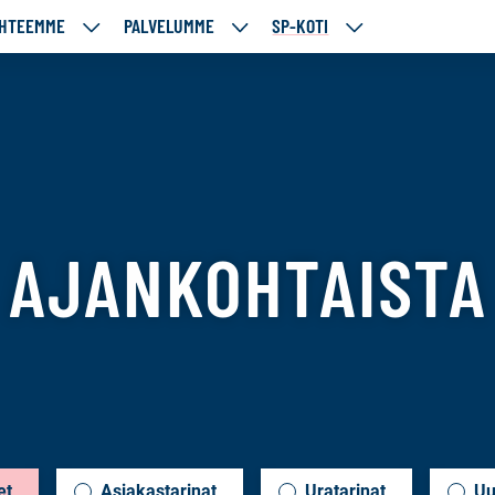
HTEEMME
PALVELUMME
SP-KOTI
ÄJÄMME
KOHTEEMME
PALVELUMME
SP-
UT
ALASIVUT
ALASIVUT
KOTI
ALASIVUT
f
AJANKOHTAISTA
et
Asiakastarinat
Uratarinat
Uu