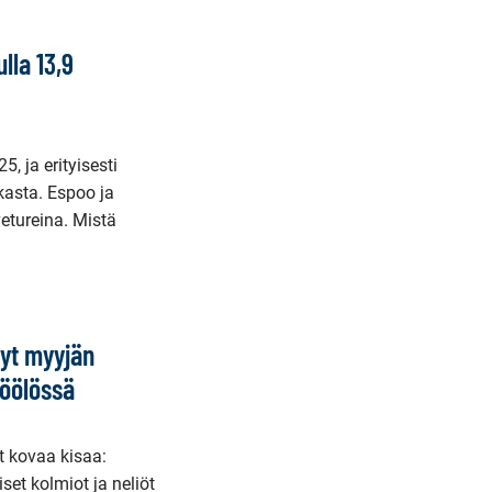
lla 13,9
, ja erityisesti
asta. Espoo ja
etureina. Mistä
yt myyjän
Töölössä
t kovaa kisaa:
et kolmiot ja neliöt