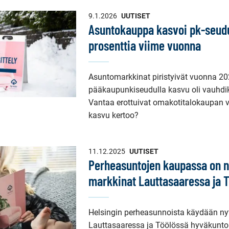
9.1.2026
UUTISET
Asuntokauppa kasvoi pk-seudu
prosenttia viime vuonna
Asuntomarkkinat piristyivät vuonna 2025
pääkaupunkiseudulla kasvu oli vauhdik
Vantaa erottuivat omakotitalokaupan v
kasvu kertoo?
11.12.2025
UUTISET
Perheasuntojen kaupassa on n
markkinat Lauttasaaressa ja 
Helsingin perheasunnoista käydään ny
Lauttasaaressa ja Töölössä hyväkuntois