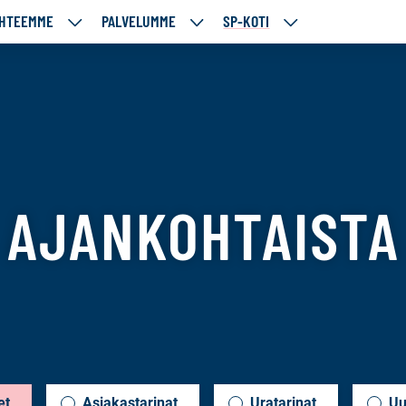
HTEEMME
PALVELUMME
SP-KOTI
ÄJÄMME
KOHTEEMME
PALVELUMME
SP-
UT
ALASIVUT
ALASIVUT
KOTI
ALASIVUT
f
AJANKOHTAISTA
et
Asiakastarinat
Uratarinat
Uu