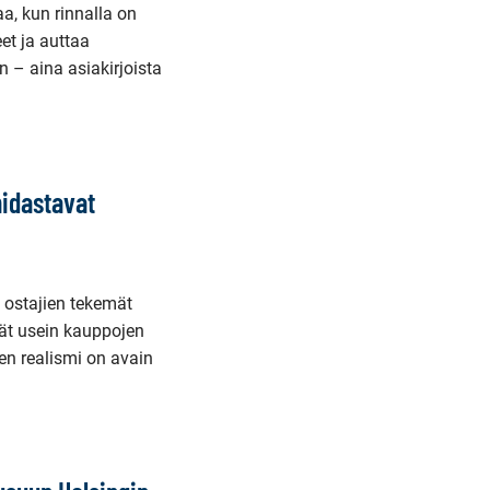
, kun rinnalla on
eet ja auttaa
 – aina asiakirjoista
hidastavat
 ostajien tekemät
vät usein kauppojen
n realismi on avain