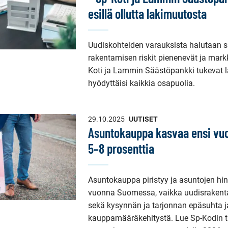
esillä ollutta lakimuutosta
Uudiskohteiden varauksista halutaan sit
rakentamisen riskit pienenevät ja mark
Koti ja Lammin Säästöpankki tukevat l
hyödyttäisi kaikkia osapuolia.
29.10.2025
UUTISET
Asuntokauppa kasvaa ensi v
5–8 prosenttia
Asuntokauppa piristyy ja asuntojen hi
vuonna Suomessa, vaikka uudisrakent
sekä kysynnän ja tarjonnan epäsuhta j
kauppamääräkehitystä. Lue Sp-Kodin t