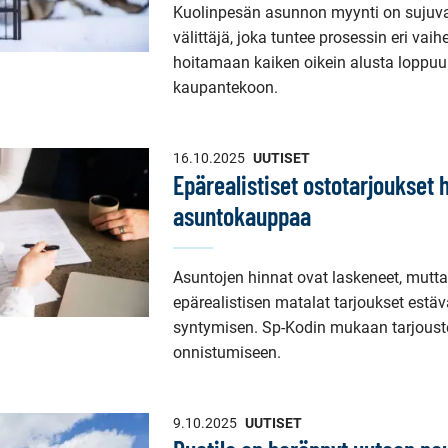
Kuolinpesän asunnon myynti on sujuvaa
välittäjä, joka tuntee prosessin eri vaih
hoitamaan kaiken oikein alusta loppuun
kaupantekoon.
16.10.2025
UUTISET
Epärealistiset ostotarjoukset 
asuntokauppaa
Asuntojen hinnat ovat laskeneet, mutta
epärealistisen matalat tarjoukset estä
syntymisen. Sp-Kodin mukaan tarjouste
onnistumiseen.
9.10.2025
UUTISET