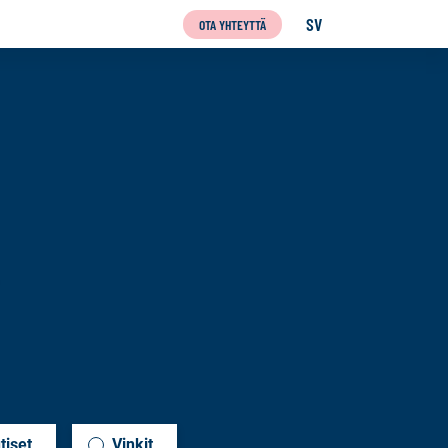
SV
OTA YHTEYTTÄ
SVENSKA
tiset
Vinkit