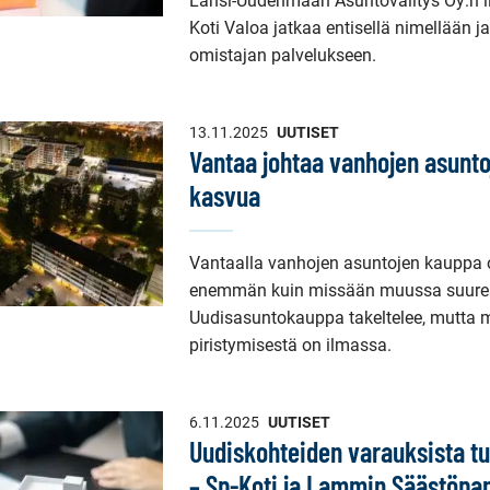
Länsi-Uudenmaan Asuntovälitys Oy:n li
Koti Valoa jatkaa entisellä nimellään ja
omistajan palvelukseen.
13.11.2025
UUTISET
Vantaa johtaa vanhojen asunt
kasvua
Vantaalla vanhojen asuntojen kauppa 
enemmän kuin missään muussa suure
Uudisasuntokauppa takeltelee, mutta 
piristymisestä on ilmassa.
6.11.2025
UUTISET
Uudiskohteiden varauksista tul
– Sp-Koti ja Lammin Säästöpa