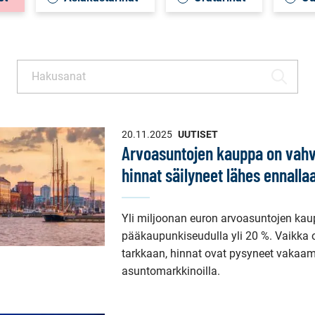
Haku
HAE
20.11.2025
UUTISET
Arvoasuntojen kauppa on vah
hinnat säilyneet lähes ennalla
Yli miljoonan euron arvoasuntojen ka
pääkaupunkiseudulla yli 20 %. Vaikka o
tarkkaan, hinnat ovat pysyneet vakaam
asuntomarkkinoilla.