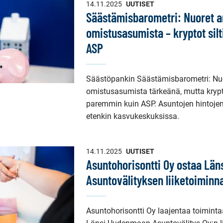
14.11.2025
UUTISET
Säästämisbarometri: Nuoret a
omistusasumista – kryptot silt
ASP
Säästöpankin Säästämisbarometri: Nuo
omistusasumista tärkeänä, mutta kryp
paremmin kuin ASP. Asuntojen hintoje
etenkin kasvukeskuksissa.
14.11.2025
UUTISET
Asuntohorisontti Oy ostaa Lä
Asuntovälityksen liiketoiminn
Asuntohorisontti Oy laajentaa toimint