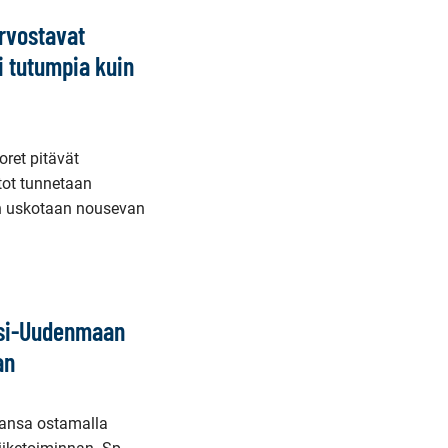
rvostavat
i tutumpia kuin
ret pitävät
tot tunnetaan
n uskotaan nousevan
nsi-Uudenmaan
an
aansa ostamalla