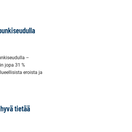
unkiseudulla
nkiseudulla –
in jopa 31 %
eellisista eroista ja
hyvä tietää