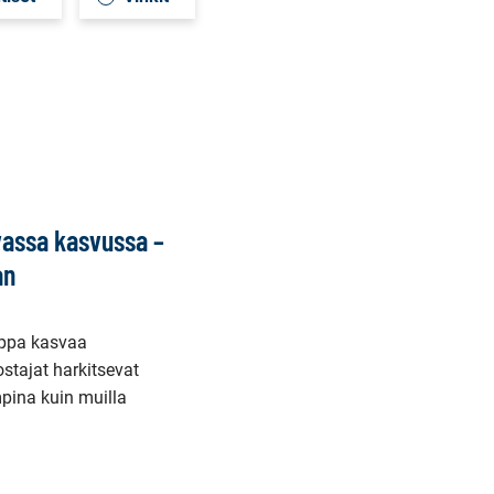
vassa kasvussa –
an
uppa kasvaa
stajat harkitsevat
pina kuin muilla