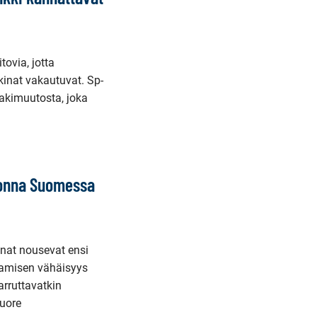
ovia, jotta
kinat vakautuvat. Sp-
akimuutosta, joka
uonna Suomessa
nnat nousevat ensi
amisen vähäisyys
arruttavatkin
uore