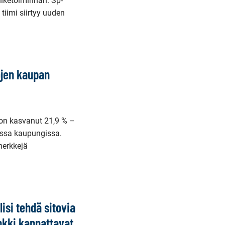
iketoiminnan. Sp-
 tiimi siirtyy uuden
ojen kaupan
on kasvanut 21,9 % –
ssa kaupungissa.
merkkejä
isi tehdä sitovia
nkki kannattavat