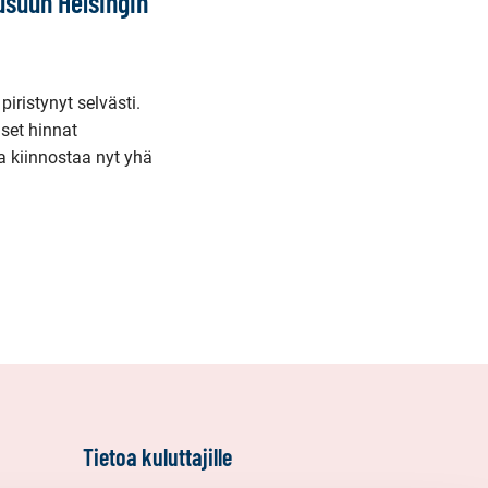
usuun Helsingin
iristynyt selvästi.
iset hinnat
la kiinnostaa nyt yhä
aava
Tietoa kuluttajille