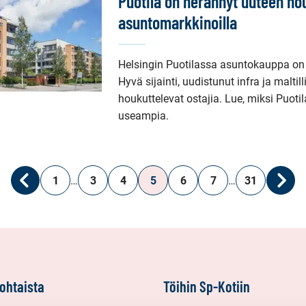
Puotila on herännyt uuteen no
asuntomarkkinoilla
Helsingin Puotilassa asuntokauppa on p
Hyvä sijainti, uudistunut infra ja maltill
houkuttelevat ostajia. Lue, miksi Puoti
useampia.
1
…
3
4
5
6
7
…
31
Edellinen
Seur
ohtaista
Töihin Sp-Kotiin