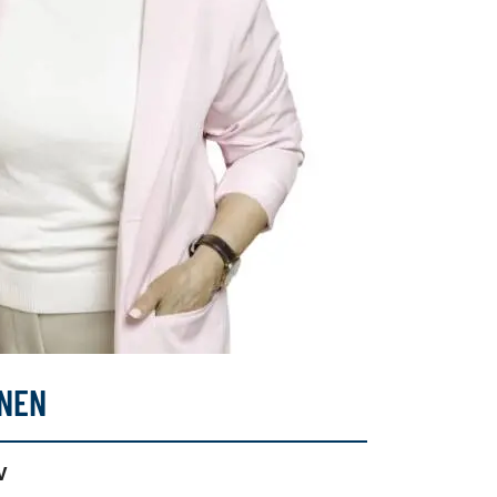
INEN
V