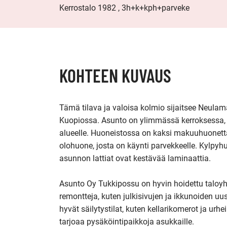
Kerrostalo 1982 , 3h+k+kph+parveke
KOHTEEN KUVAUS
Tämä tilava ja valoisa kolmio sijaitsee Neulamäen
Kuopiossa. Asunto on ylimmässä kerroksessa, 
alueelle. Huoneistossa on kaksi makuuhuonetta, h
olohuone, josta on käynti parvekkeelle. Kylpyhu
asunnon lattiat ovat kestävää laminaattia.

Asunto Oy Tukkipossu on hyvin hoidettu taloyhti
remontteja, kuten julkisivujen ja ikkunoiden u
hyvät säilytystilat, kuten kellarikomerot ja urhe
tarjoaa pysäköintipaikkoja asukkaille.
