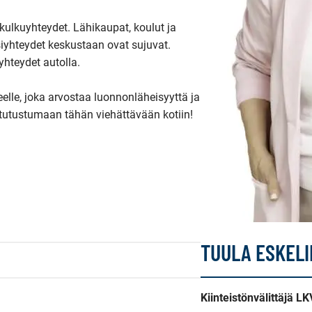
ulkuyhteydet. Lähikaupat, koulut ja 
siyhteydet keskustaan ovat sujuvat. 
yhteydet autolla.

lle, joka arvostaa luonnonläheisyyttä ja 
e tutustumaan tähän viehättävään kotiin!
TUULA ESKEL
Kiinteistönvälittäjä LK