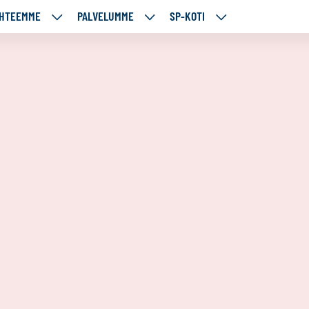
HTEEMME
PALVELUMME
SP-KOTI
ÄJÄMME
KOHTEEMME
PALVELUMME
SP-
UT
ALASIVUT
ALASIVUT
KOTI
ALASIVUT