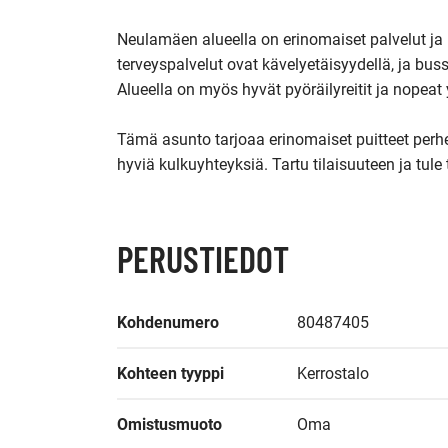
Neulamäen alueella on erinomaiset palvelut ja k
terveyspalvelut ovat kävelyetäisyydellä, ja bus
Alueella on myös hyvät pyöräilyreitit ja nopeat 
Tämä asunto tarjoaa erinomaiset puitteet perhee
hyviä kulkuyhteyksiä. Tartu tilaisuuteen ja tul
PERUSTIEDOT
Kohdenumero
80487405
Kohteen tyyppi
Kerrostalo
Omistusmuoto
Oma