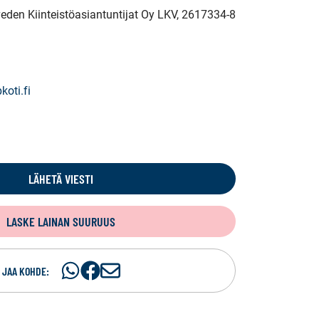
veden Kiinteistöasiantuntijat Oy LKV
, 2617334-8
koti.fi
LÄHETÄ VIESTI
LASKE LAINAN SUURUUS
Jaa
Jaa
J
JAA KOHDE:
WhatsApissa
Facebookissa
a
a