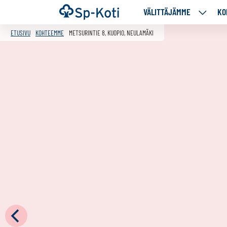
Siirry
Etusivu
VÄLITTÄJÄMME
KO
VÄLITT
sisältöön
ALASIV
ETUSIVU
KOHTEEMME
METSURINTIE 8, KUOPIO, NEULAMÄKI