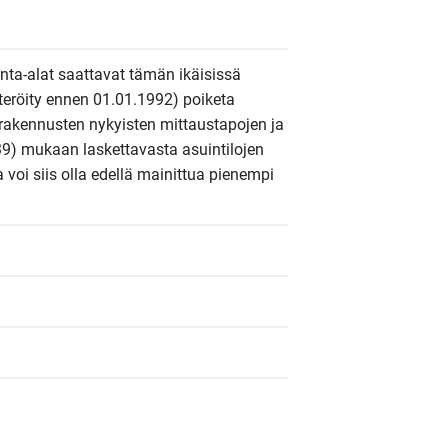
inta-alat saattavat tämän ikäisissä 
steröity ennen 01.01.1992) poiketa 
rakennusten nykyisten mittaustapojen ja 
9) mukaan laskettavasta asuintilojen 
a voi siis olla edellä mainittua pienempi 