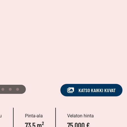
KATSO KAIKKI KUVAT
u
Pinta-ala
Velaton hinta
73,5 m²
75 000 €