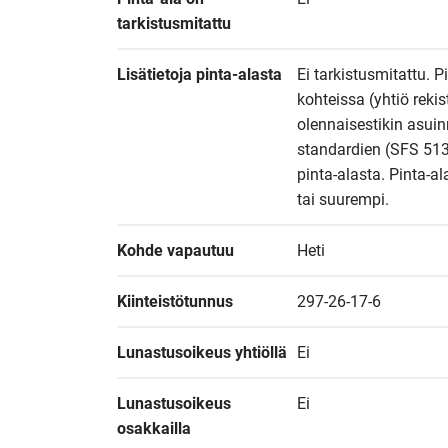
tarkistusmitattu
Lisätietoja pinta-alasta
Ei tarkistusmitattu. P
kohteissa (yhtiö reki
olennaisestikin asuin
standardien (SFS 513
pinta-alasta. Pinta-al
tai suurempi.
Kohde vapautuu
Heti
Kiinteistötunnus
297-26-17-6
Lunastusoikeus yhtiöllä
Ei
Lunastusoikeus 
Ei
osakkailla