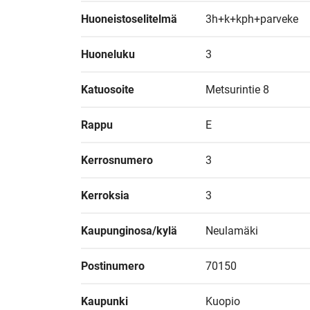
Huoneistoselitelmä
3h+k+kph+parveke
Huoneluku
3
Katuosoite
Metsurintie 8
Rappu
E
Kerrosnumero
3
Kerroksia
3
Kaupunginosa/kylä
Neulamäki
Postinumero
70150
Kaupunki
Kuopio