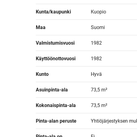
Kunta/kaupunki
Kuopio
Maa
Suomi
Valmistumisvuosi
1982
Käyttöönottovuosi
1982
Kunto
Hyvä
Asuinpinta-ala
73,5 m²
Kokonaispinta-ala
73,5 m²
Pinta-alan peruste
Yhtiöjärjestyksen mu
Pinta-ala on 
Ei