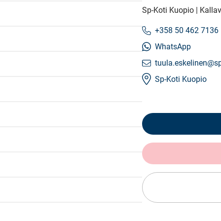
Sp-Koti Kuopio | Kalla
+358 50 462 7136
WhatsApp
tuula.eskelinen@sp
Sp-Koti Kuopio