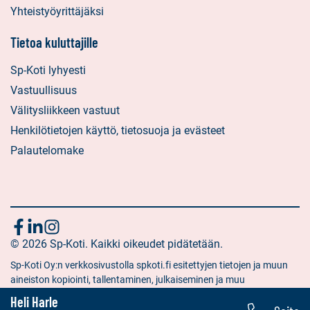
Yhteistyöyrittäjäksi
Tietoa kuluttajille
Sp-Koti lyhyesti
Vastuullisuus
Välitysliikkeen vastuut
Henkilötietojen käyttö, tietosuoja ja evästeet
Palautelomake
Seuraa
Sosiaalinen
Sosiaalinen
Sosiaalinen
media:
© 2026 Sp-Koti. Kaikki oikeudet pidätetään.
media:
media:
meitä
facebook
linkedin
instagram
Sp-Koti Oy:n verkkosivustolla spkoti.fi esitettyjen tietojen ja muun
aineiston kopiointi, tallentaminen, julkaiseminen ja muu
hyödyntäminen muuhun kuin yksityiseen tarkoitukseen on kielletty
Heli Harle
ilman Sp-Koti Oy:n antamaa kirjallista lupaa.