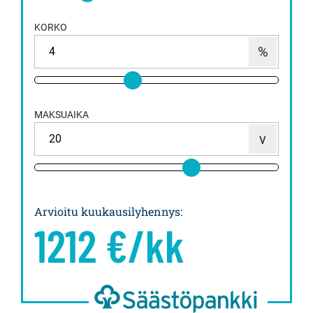
KORKO
MAKSUAIKA
Arvioitu kuukausilyhennys
:
1212
€/kk