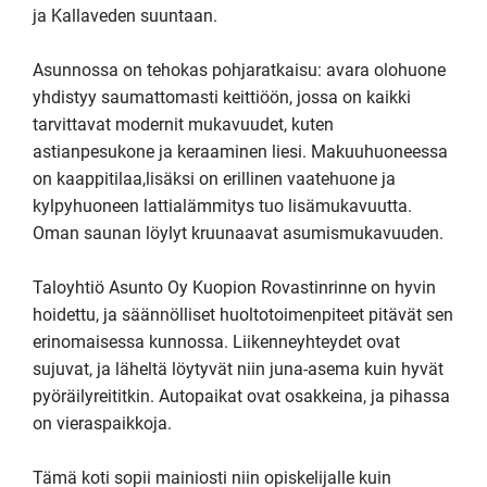
ja Kallaveden suuntaan.

Asunnossa on tehokas pohjaratkaisu: avara olohuone 
yhdistyy saumattomasti keittiöön, jossa on kaikki 
tarvittavat modernit mukavuudet, kuten 
astianpesukone ja keraaminen liesi. Makuuhuoneessa 
on kaappitilaa,lisäksi on erillinen vaatehuone ja 
kylpyhuoneen lattialämmitys tuo lisämukavuutta. 
Oman saunan löylyt kruunaavat asumismukavuuden.

Taloyhtiö Asunto Oy Kuopion Rovastinrinne on hyvin 
hoidettu, ja säännölliset huoltotoimenpiteet pitävät sen 
erinomaisessa kunnossa. Liikenneyhteydet ovat 
sujuvat, ja läheltä löytyvät niin juna-asema kuin hyvät 
pyöräilyreititkin. Autopaikat ovat osakkeina, ja pihassa 
on vieraspaikkoja.

Tämä koti sopii mainiosti niin opiskelijalle kuin 