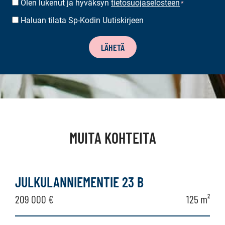
Olen lukenut ja hyväksyn
tietosuojaselosteen
SUOSTUMUS
*
*
Haluan tilata Sp-Kodin Uutiskirjeen
UUTISKIRJEEN
TILAUS
LÄHETÄ
MUITA KOHTEITA
JULKULANNIEMENTIE 23 B
209 000 €
125 m²