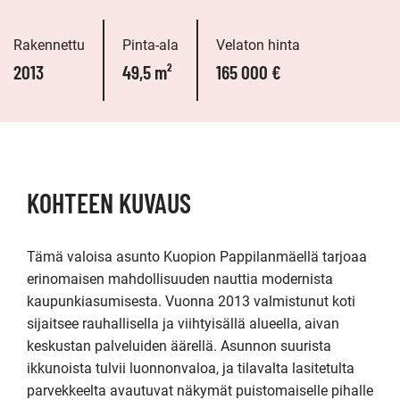
Rakennettu
Pinta-ala
Velaton hinta
2013
49,5 m²
165 000 €
KOHTEEN KUVAUS
Tämä valoisa asunto Kuopion Pappilanmäellä tarjoaa 
erinomaisen mahdollisuuden nauttia modernista 
kaupunkiasumisesta. Vuonna 2013 valmistunut koti 
sijaitsee rauhallisella ja viihtyisällä alueella, aivan 
keskustan palveluiden äärellä. Asunnon suurista 
ikkunoista tulvii luonnonvaloa, ja tilavalta lasitetulta 
parvekkeelta avautuvat näkymät puistomaiselle pihalle 