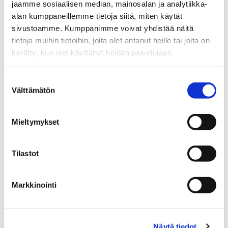
jaamme sosiaalisen median, mainosalan ja analytiikka-
alan kumppaneillemme tietoja siitä, miten käytät
Yrittäjä
sivustoamme. Kumppanimme voivat yhdistää näitä
tietoja muihin tietoihin, joita olet antanut heille tai joita on
Sp-Koti Kuopio | Kallaveden Kiinteistöasiantuntijat Oy
kerätty, kun olet käyttänyt heidän palvelujaan.
LKV
, 2617334-8
+358 50 512 8617
Suostumuksen
Välttämätön
WhatsApp
valinta
heli.harle@spkoti.fi
Mieltymykset
Sp-Koti Kuopio
Sp-Koti Joensuu
Tilastot
LÄHETÄ VIESTI
Markkinointi
LASKE LAINAN SUURUUS
Näytä tiedot