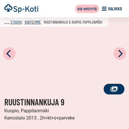
Siirry
Etusivu
VALIKKO
OTA YHTEYTTÄ
sisältöön
ETUSIVU
KOHTEEMME
RUUSTINNANKUJA 9, KUOPIO, PAPPILANMÄKI
KATSO
RUUSTINNANKUJA 9
KAIKKI
KUVAT
Kuopio, Pappilanmäki
Kerrostalo 2013 , 2h+kt+s+parveke