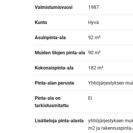
Valmistumisvuosi
1987
Kunto
Hyvä
Asuinpinta-ala
92 m²
Muiden tilojen pinta-ala
90 m²
Kokonaispinta-ala
182 m²
Pinta-alan peruste
Yhtiöjärjestyksen mu
Pinta-ala on 
Ei
tarkistusmitattu
Lisätietoja pinta-alasta
yhtiöjärjestyksen mu
m2 ja rakennuspinta-