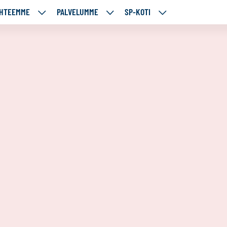
HTEEMME
PALVELUMME
SP-KOTI
ÄJÄMME
KOHTEEMME
PALVELUMME
SP-
UT
ALASIVUT
ALASIVUT
KOTI
ALASIVUT