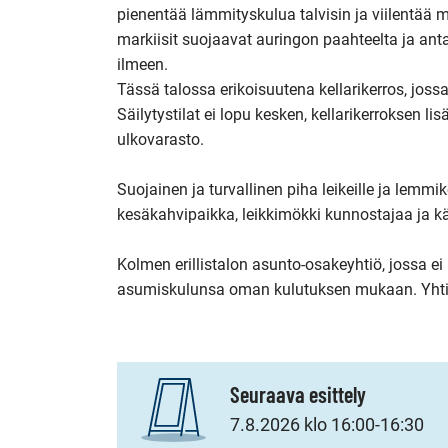
pienentää lämmityskulua talvisin ja viilentää mi
markiisit suojaavat auringon paahteelta ja ant
ilmeen. 

Tässä talossa erikoisuutena kellarikerros, jossa
Säilytystilat ei lopu kesken, kellarikerroksen lis
ulkovarasto. 

Suojainen ja turvallinen piha leikeille ja lem
kesäkahvipaikka, leikkimökki kunnostajaa ja käyt
Kolmen erillistalon asunto-osakeyhtiö, jossa ei 
asumiskulunsa oman kulutuksen mukaan. Yhtiöl
Seuraava esittely
7.8.2026 klo 16:00-16:30