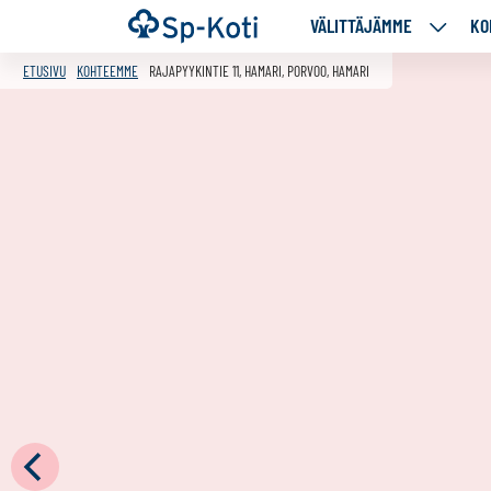
Siirry
Etusivu
VÄLITTÄJÄMME
KO
VÄLITT
sisältöön
ALASIV
ETUSIVU
KOHTEEMME
RAJAPYYKINTIE 11, HAMARI, PORVOO, HAMARI