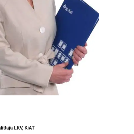
A
älittäjä LKV, KiAT