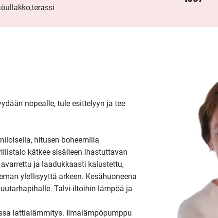
töullakko,terassi
än nopealle, tule esittelyyn ja tee 
iloisella, hitusen boheemilla 
llistalo kätkee sisälleen ihastuttavan 
 avarrettu ja laadukkaasti kalustettu, 
eman ylellisyyttä arkeen. Kesähuoneena 
puutarhapihalle. Talvi-iltoihin lämpöä ja 
essa lattialämmitys. Ilmalämpöpumppu 