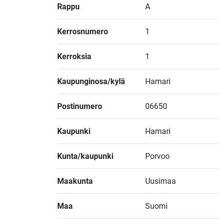
Rappu
A
Kerrosnumero
1
Kerroksia
1
Kaupunginosa/kylä
Hamari
Postinumero
06650
Kaupunki
Hamari
Kunta/kaupunki
Porvoo
Maakunta
Uusimaa
Maa
Suomi