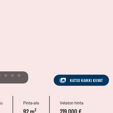
KATSO KAIKKI KUVAT
tu
Pinta-ala
Velaton hinta
92 m²
219 000 €