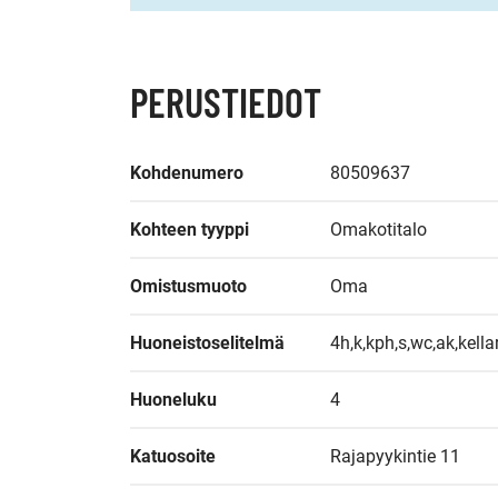
PERUSTIEDOT
Kohdenumero
80509637
Kohteen tyyppi
Omakotitalo
Omistusmuoto
Oma
Huoneistoselitelmä
4h,k,kph,s,wc,ak,kella
Huoneluku
4
Katuosoite
Rajapyykintie 11