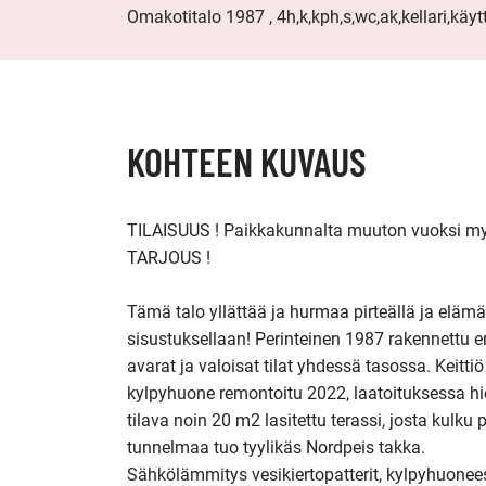
Omakotitalo 1987 , 4h,k,kph,s,wc,ak,kellari,käyt
KOHTEEN KUVAUS
TILAISUUS ! Paikkakunnalta muuton vuoksi myydä
TARJOUS !

Tämä talo yllättää ja hurmaa pirteällä ja elämän
sisustuksellaan! Perinteinen 1987 rakennettu eri
avarat ja valoisat tilat yhdessä tasossa. Keittiö
kylpyhuone remontoitu 2022, laatoituksessa hi
tilava noin 20 m2 lasitettu terassi, josta kulku 
tunnelmaa tuo tyylikäs Nordpeis takka. 

Sähkölämmitys vesikiertopatterit, kylpyhuone