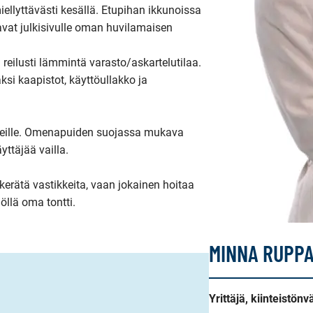
ellyttävästi kesällä. Etupihan ikkunoissa 
avat julkisivulle oman huvilamaisen 
 reilusti lämmintä varasto/askartelutilaa. 
äksi kaapistot, käyttöullakko ja 
mikeille. Omenapuiden suojassa mukava 
täjää vailla. 

kerätä vastikkeita, vaan jokainen hoitaa 
lä oma tontti. 
MINNA RUPP
Yrittäjä, kiinteistönv