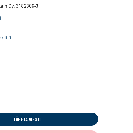
kain Oy
, 3182309-3
1
ti.fi
a
LÄHETÄ VIESTI