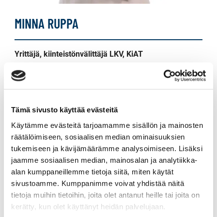
MINNA RUPPA
Yrittäjä, kiinteistönvälittäjä LKV, KiAT
Sp-Koti Lahti | Kodikkain Oy
, 3182309-3
+358 50 516 8881
WhatsApp
Tämä sivusto käyttää evästeitä
Käytämme evästeitä tarjoamamme sisällön ja mainosten
minna.ruppa@spkoti.fi
räätälöimiseen, sosiaalisen median ominaisuuksien
Sp-Koti Lahti
tukemiseen ja kävijämäärämme analysoimiseen. Lisäksi
Sp-Koti Orimattila
jaamme sosiaalisen median, mainosalan ja analytiikka-
Sp-Koti Kouvola
alan kumppaneillemme tietoja siitä, miten käytät
Sp-Koti Kotka
sivustoamme. Kumppanimme voivat yhdistää näitä
Sp-Koti Loviisa
tietoja muihin tietoihin, joita olet antanut heille tai joita on
Sp-Koti Porvoo
kerätty, kun olet käyttänyt heidän palvelujaan.
Sp-Koti Lammi