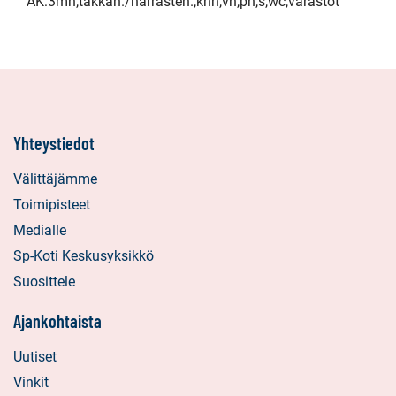
AK:3mh,takkah./harrasteh.,khh,vh,ph,s,wc,varastot
Yhteystiedot
Välittäjämme
Toimipisteet
Medialle
Sp-Koti Keskusyksikkö
Suosittele
Ajankohtaista
Uutiset
Vinkit