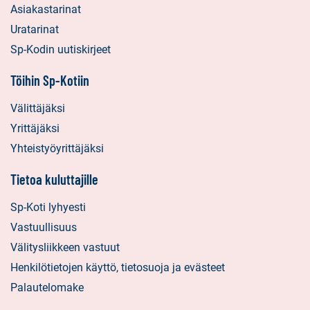
Asiakastarinat
Uratarinat
Sp-Kodin uutiskirjeet
Töihin Sp-Kotiin
Välittäjäksi
Yrittäjäksi
Yhteistyöyrittäjäksi
Tietoa kuluttajille
Sp-Koti lyhyesti
Vastuullisuus
Välitysliikkeen vastuut
Henkilötietojen käyttö, tietosuoja ja evästeet
Palautelomake