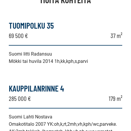
TUOMIPOLKU 35
69 500 €
37 m²
Suomi Iitti Radansuu
Mökki tai huvila 2014 1h,kk,kph,s,parvi
KAUPPILANRINNE 4
285 000 €
179 m²
Suomi Lahti Nostava
Omakotitalo 2007 YK:oh,k,rt,2mh,vh,kph/wc,parveke.