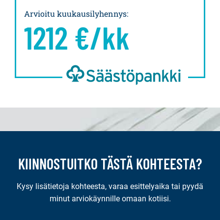
Arvioitu kuukausilyhennys
:
1212
€/kk
KIINNOSTUITKO TÄSTÄ KOHTEESTA?
Kysy lisätietoja kohteesta, varaa esittelyaika tai pyydä
minut arviokäynnille omaan kotiisi.