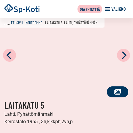
Siirry
Etusivu
VALIKKO
OTA YHTEYTTÄ
sisältöön
ETUSIVU
KOHTEEMME
LAITAKATU 5, LAHTI, PYHÄTTÖMÄNMÄKI
KATSO
LAITAKATU 5
KAIKKI
KUVAT
Lahti, Pyhättömänmäki
Kerrostalo 1965 , 3h,k,kkph,2vh,p