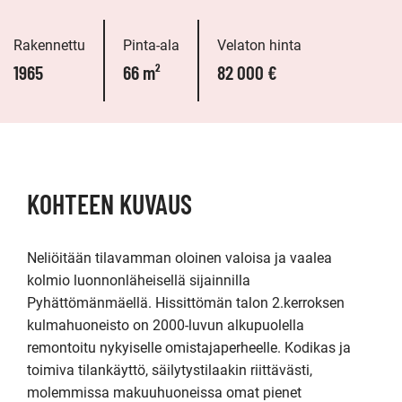
Rakennettu
Pinta-ala
Velaton hinta
1965
66 m²
82 000 €
KOHTEEN KUVAUS
Neliöitään tilavamman oloinen valoisa ja vaalea 
kolmio luonnonläheisellä sijainnilla 
Pyhättömänmäellä. Hissittömän talon 2.kerroksen 
kulmahuoneisto on 2000-luvun alkupuolella 
remontoitu nykyiselle omistajaperheelle. Kodikas ja 
toimiva tilankäyttö, säilytystilaakin riittävästi, 
molemmissa makuuhuoneissa omat pienet 