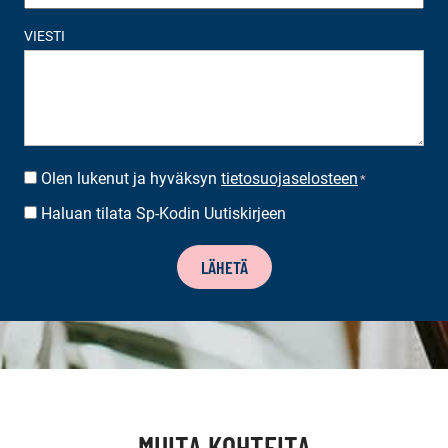
VIESTI
Olen lukenut ja hyväksyn
tietosuojaselosteen
SUOSTUMUS
*
*
Haluan tilata Sp-Kodin Uutiskirjeen
UUTISKIRJEEN
TILAUS
LÄHETÄ
MUITA KOHTEITA