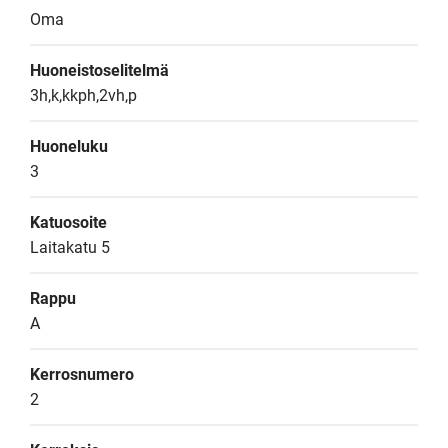
Oma
Huoneistoselitelmä
3h,k,kkph,2vh,p
Huoneluku
3
Katuosoite
Laitakatu 5
Rappu
A
Kerrosnumero
2