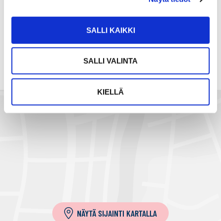
Jaa
Jaa
J
JAA KOHDE:
WhatsApissa
Facebookissa
a
SALLI KAIKKI
a
s
ä
SALLI VALINTA
h
k
KIELLÄ
ö
p
o
s
t
i
l
l
a
NÄYTÄ SIJAINTI KARTALLA