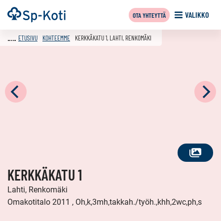
Siirry
Etusivu
VALIKKO
OTA YHTEYTTÄ
sisältöön
ETUSIVU
KOHTEEMME
KERKKÄKATU 1, LAHTI, RENKOMÄKI
KATSO
KERKKÄKATU 1
KAIKKI
KUVAT
Lahti, Renkomäki
Omakotitalo 2011 , Oh,k,3mh,takkah./työh.,khh,2wc,ph,s