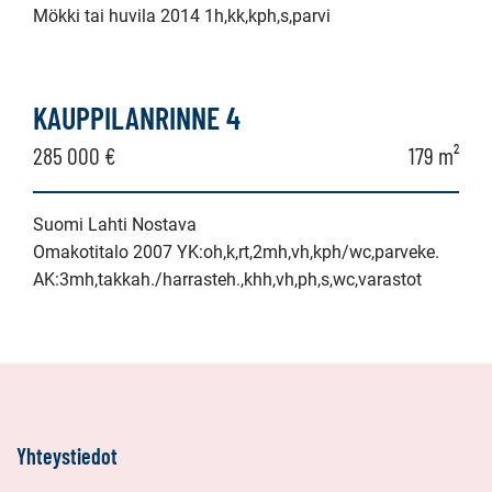
Mökki tai huvila 2014 1h,kk,kph,s,parvi
KAUPPILANRINNE 4
285 000 €
179 m²
Suomi Lahti Nostava
Omakotitalo 2007 YK:oh,k,rt,2mh,vh,kph/wc,parveke.
AK:3mh,takkah./harrasteh.,khh,vh,ph,s,wc,varastot
Yhteystiedot