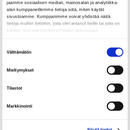
jaamme sosiaalisen median, mainosalan ja analytiikka-
WhatsApp
alan kumppaneillemme tietoja siitä, miten käytät
sivustoamme. Kumppanimme voivat yhdistää näitä
minna.ruppa@spkoti.fi
tietoja muihin tietoihin, joita olet antanut heille tai joita on
Sp-Koti Lahti
kerätty, kun olet käyttänyt heidän palvelujaan.
Sp-Koti Orimattila
Sp-Koti Kouvola
Suostumuksen
Sp-Koti Kotka
Välttämätön
valinta
Sp-Koti Loviisa
Sp-Koti Porvoo
Mieltymykset
Sp-Koti Lammi
Tilastot
LÄHETÄ VIESTI
Markkinointi
LASKE LAINAN SUURUUS
Näytä tiedot