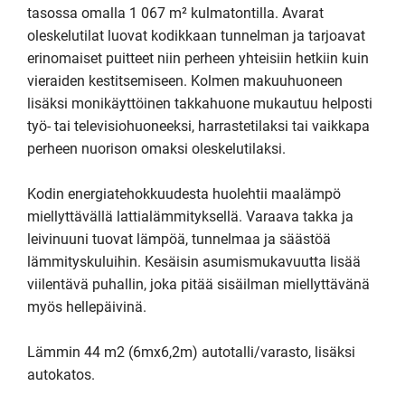
tasossa omalla 1 067 m² kulmatontilla. Avarat 
oleskelutilat luovat kodikkaan tunnelman ja tarjoavat 
erinomaiset puitteet niin perheen yhteisiin hetkiin kuin 
vieraiden kestitsemiseen. Kolmen makuuhuoneen 
lisäksi monikäyttöinen takkahuone mukautuu helposti 
työ- tai televisiohuoneeksi, harrastetilaksi tai vaikkapa 
perheen nuorison omaksi oleskelutilaksi.

Kodin energiatehokkuudesta huolehtii maalämpö 
miellyttävällä lattialämmityksellä. Varaava takka ja 
leivinuuni tuovat lämpöä, tunnelmaa ja säästöä 
lämmityskuluihin. Kesäisin asumismukavuutta lisää 
viilentävä puhallin, joka pitää sisäilman miellyttävänä 
myös hellepäivinä.

Lämmin 44 m2 (6mx6,2m) autotalli/varasto, lisäksi 
autokatos. 
