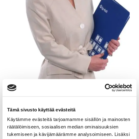
MINNA RUPPA
Tämä sivusto käyttää evästeitä
Yrittäjä, kiinteistönvälittäjä LKV, KiAT
Käytämme evästeitä tarjoamamme sisällön ja mainosten
Sp-Koti Lahti | Kodikkain Oy
, 3182309-3
räätälöimiseen, sosiaalisen median ominaisuuksien
tukemiseen ja kävijämäärämme analysoimiseen. Lisäksi
+358 50 516 8881