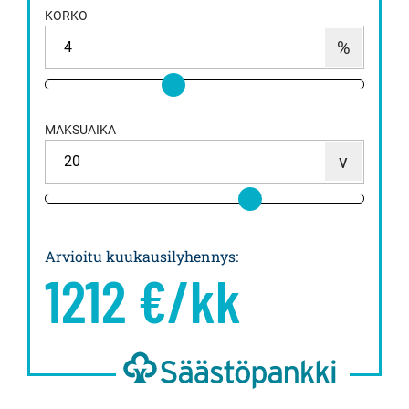
KORKO
MAKSUAIKA
Arvioitu kuukausilyhennys
:
1212
€/kk