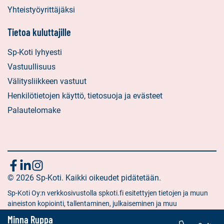
Yhteistyöyrittäjäksi
Tietoa kuluttajille
Sp-Koti lyhyesti
Vastuullisuus
Välitysliikkeen vastuut
Henkilötietojen käyttö, tietosuoja ja evästeet
Palautelomake
Seuraa
Sosiaalinen
Sosiaalinen
Sosiaalinen
media:
© 2026 Sp-Koti. Kaikki oikeudet pidätetään.
media:
media:
meitä
facebook
linkedin
instagram
Sp-Koti Oy:n verkkosivustolla spkoti.fi esitettyjen tietojen ja muun
aineiston kopiointi, tallentaminen, julkaiseminen ja muu
hyödyntäminen muuhun kuin yksityiseen tarkoitukseen on kielletty
Minna Ruppa