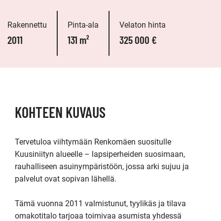
Rakennettu
Pinta-ala
Velaton hinta
2011
131 m²
325 000 €
KOHTEEN KUVAUS
Tervetuloa viihtymään Renkomäen suositulle 
Kuusiniityn alueelle – lapsiperheiden suosimaan, 
rauhalliseen asuinympäristöön, jossa arki sujuu ja 
palvelut ovat sopivan lähellä.

Tämä vuonna 2011 valmistunut, tyylikäs ja tilava 
omakotitalo tarjoaa toimivaa asumista yhdessä 