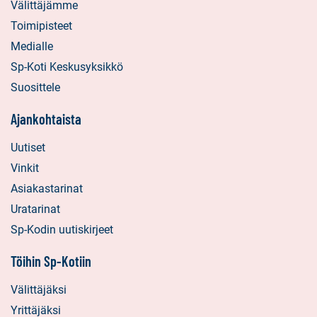
Välittäjämme
Toimipisteet
Medialle
Sp-Koti Keskusyksikkö
Suosittele
Ajankohtaista
Uutiset
Vinkit
Asiakastarinat
Uratarinat
Sp-Kodin uutiskirjeet
Töihin Sp-Kotiin
Välittäjäksi
Yrittäjäksi