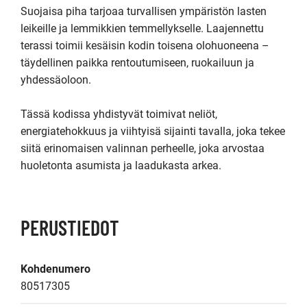
Suojaisa piha tarjoaa turvallisen ympäristön lasten 
leikeille ja lemmikkien temmellykselle. Laajennettu 
terassi toimii kesäisin kodin toisena olohuoneena – 
täydellinen paikka rentoutumiseen, ruokailuun ja 
yhdessäoloon.

Tässä kodissa yhdistyvät toimivat neliöt, 
energiatehokkuus ja viihtyisä sijainti tavalla, joka tekee 
siitä erinomaisen valinnan perheelle, joka arvostaa 
huoletonta asumista ja laadukasta arkea.
PERUSTIEDOT
Kohdenumero
80517305