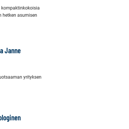
ja kompaktinkokoisia
än hetken asumisen
aa Janne
luotsaaman yrityksen
ologinen