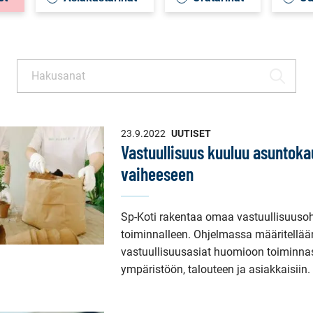
Haku
HAE
23.9.2022
UUTISET
Vastuullisuus kuuluu asuntok
vaiheeseen
Sp-Koti rakentaa omaa vastuullisuuso
toiminnalleen. Ohjelmassa määritellään
vastuullisuusasiat huomioon toiminn
ympäristöön, talouteen ja asiakkaisiin.