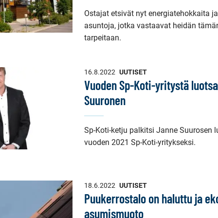
Ostajat etsivät nyt energiatehokkaita 
asuntoja, jotka vastaavat heidän täm
tarpeitaan.
16.8.2022
UUTISET
Vuoden Sp-Koti-yritystä luots
Suuronen
Sp-Koti-ketju palkitsi Janne Suurosen 
vuoden 2021 Sp-Koti-yritykseksi.
18.6.2022
UUTISET
Puukerrostalo on haluttu ja ek
asumismuoto