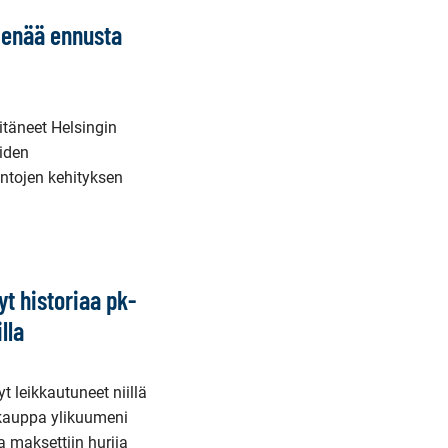
 enää ennusta
pitäneet Helsingin
iden
ntojen kehityksen
t historiaa pk-
lla
 leikkautuneet niillä
okauppa ylikuumeni
 maksettiin hurjia