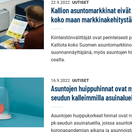
22.9.2022
UUTISET
Kallion asuntomarkkinat eivät
koko maan markkinakehitystä
Kiinteistönvälittäjät ovat perinteisesti 
Kalliota koko Suomen asuntomarkkino
suunnannäyttäjänä, myös asuntojen hi
osalta.
16.9.2022
UUTISET
Asuntojen huippuhinnat ovat ny
seudun kalleimmilla asuinaluei
Asuntojen huippukorkeat hinnat ovat nyt
pk-seudun asuinalueilla, joissa asunt
koronapandemian aikana ja asunnoista