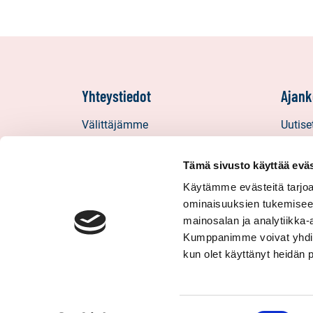
Yhteystiedot
Ajank
Välittäjämme
Uutise
Toimipisteet
Vinkit
Medialle
Asiaka
Tämä sivusto käyttää eväs
Sp-Koti Keskusyksikkö
Uratar
Käytämme evästeitä tarjoa
ominaisuuksien tukemisee
Suosittele
Sp-Kod
mainosalan ja analytiikka-
Kumppanimme voivat yhdistää 
kun olet käyttänyt heidän 
© 2026 Sp-Koti. Kaikki oikeudet pidätetään.
Sp-Koti Oy:n verkkosivustolla spkoti.fi esitettyjen ti