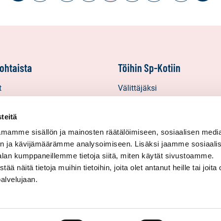
ohtaista
Töihin Sp-Kotiin
t
Välittäjäksi
Yrittäjäksi
starinat
Yhteistyöyrittäjäksi
teitä
inat
mamme sisällön ja mainosten räätälöimiseen, sosiaalisen medi
n ja kävijämäärämme analysoimiseen. Lisäksi jaamme sosiaali
in uutiskirjeet
alan kumppaneillemme tietoja siitä, miten käytät sivustoamme.
näitä tietoja muihin tietoihin, joita olet antanut heille tai joita 
palvelujaan.
etojen ja muun aineiston kopiointi, tallentaminen, julkaiseminen ja muu h