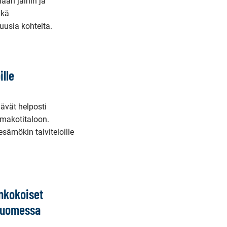
aan jäihin ja
ikä
uusia kohteita.
ille
ävät helposti
omakotitaloon.
sämökin talviteloille
nkokoiset
 Suomessa