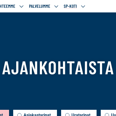
HTEEMME
PALVELUMME
SP-KOTI
ÄJÄMME
KOHTEEMME
PALVELUMME
SP-
UT
ALASIVUT
ALASIVUT
KOTI
ALASIVUT
f
AJANKOHTAISTA
et
Asiakastarinat
Uratarinat
Uu