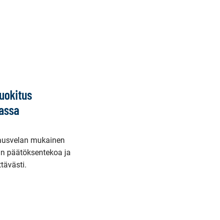
luokitus
passa
jausvelan mukainen
an päätöksentekoa ja
tävästi.
aava