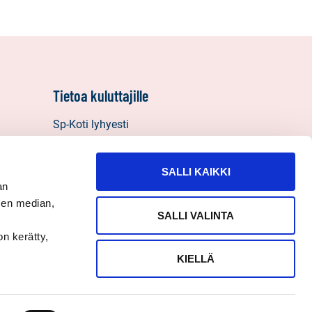
Tietoa kuluttajille
Sp-Koti lyhyesti
Vastuullisuus
Välitysliikkeen vastuut
SALLI KAIKKI
Henkilötietojen käyttö, tietosuoja ja
an
evästeet
sen median,
SALLI VALINTA
Palautelomake
on kerätty,
KIELLÄ
Seuraa
Sosiaalinen
Sosiaalinen
Sosiaalinen
media:
media:
media:
yödyntäminen muuhun kuin yksityiseen