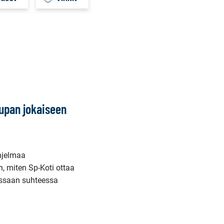
aupan jokaiseen
hjelmaa
, miten Sp-Koti ottaa
assaan suhteessa