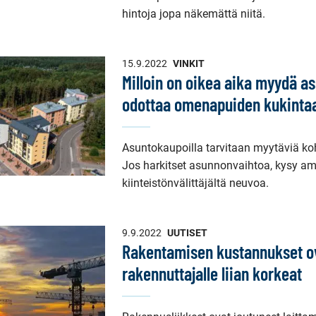
hintoja jopa näkemättä niitä.
15.9.2022
VINKIT
Milloin on oikea aika myydä a
odottaa omenapuiden kukinta
Asuntokaupoilla tarvitaan myytäviä ko
Jos harkitset asunnonvaihtoa, kysy amm
kiinteistönvälittäjältä neuvoa.
9.9.2022
UUTISET
Rakentamisen kustannukset o
rakennuttajalle liian korkeat