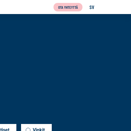
SV
OTA YHTEYTTÄ
SVENSKA
tiset
Vinkit