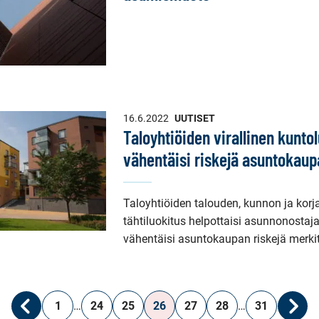
16.6.2022
UUTISET
Taloyhtiöiden virallinen kunto
vähentäisi riskejä asuntokau
Taloyhtiöiden talouden, kunnon ja kor
tähtiluokitus helpottaisi asunnonostaj
vähentäisi asuntokaupan riskejä merkit
1
…
24
25
26
27
28
…
31
Edellinen
Seur