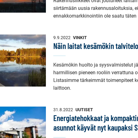
Rakennusliikkeet ovat joutuneet laittam
siirtämään uusia rakennusaloituksia, e
ennakkomarkkinointiin ole saatu täten 
9.9.2022
VINKIT
Näin laitat kesämökin talvitelo
Kesämökin huolto ja syysvalmistelut jä
harmillisen pieneen rooliin verrattuna 
Listasimme tärkeimmät toimenpiteet ke
laittoon.
31.8.2022
UUTISET
Energiatehokkaat ja kompakti
asunnot käyvät nyt kaupaksi