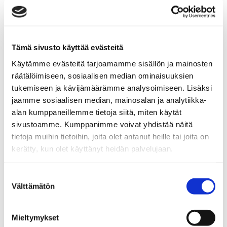
Ihmisistä tykkäävä pärjää kiinteistönvälittäjänä
Kiinteistönvälittäjän työ tuo mukanaan vastuuta ja
Tämä sivusto käyttää evästeitä
vapautta sekä mahdollisuuden hyviin ansioihin.
Käytämme evästeitä tarjoamamme sisällön ja mainosten
räätälöimiseen, sosiaalisen median ominaisuuksien
tukemiseen ja kävijämäärämme analysoimiseen. Lisäksi
jaamme sosiaalisen median, mainosalan ja analytiikka-
alan kumppaneillemme tietoja siitä, miten käytät
sivustoamme. Kumppanimme voivat yhdistää näitä
tietoja muihin tietoihin, joita olet antanut heille tai joita on
kerätty, kun olet käyttänyt heidän palvelujaan.
Suostumuksen
Välttämätön
valinta
13.4.2022
UUTISET
Mieltymykset
Eri sukupolvien yhteisasumismallissa voivat