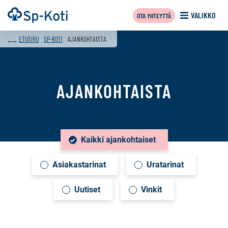
Siirry
Etusivu
VALIKKO
OTA YHTEYTTÄ
sisältöön
f
ETUSIVU
SP-KOTI
AJANKOHTAISTA
AJANKOHTAISTA
Kaikki ajankohtaiset
Tämän
sivun
Asiakastarinat
Uratarinat
sisältö
Uutiset
Vinkit