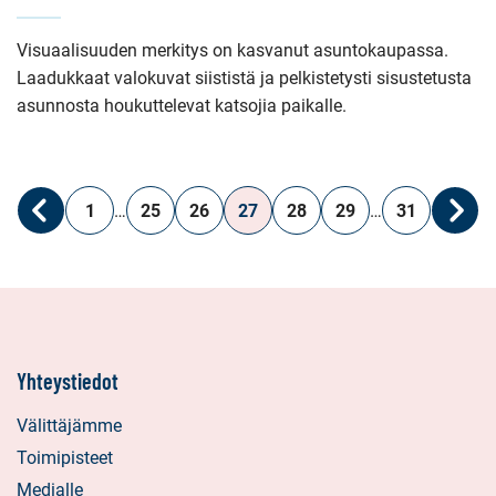
Visuaalisuuden merkitys on kasvanut asuntokaupassa.
Laadukkaat valokuvat siististä ja pelkistetysti sisustetusta
asunnosta houkuttelevat katsojia paikalle.
1
…
25
26
27
28
29
…
31
Edellinen
Seur
Yhteystiedot
Välittäjämme
Toimipisteet
Medialle