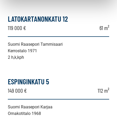
LATOKARTANONKATU 12
119 000 €
61 m²
Suomi Raasepori Tammisaari
Kerrostalo 1971
2 h,k,kph
ESPINGINKATU 5
149 000 €
112 m²
Suomi Raasepori Karjaa
Omakotitalo 1968