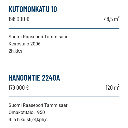
KUTOMONKATU 10
198 000 €
48,5 m²
Suomi Raasepori Tammisaari
Kerrostalo 2006
2h,kk,s
HANGONTIE 2240A
179 000 €
120 m²
Suomi Raasepori Tammisaari
Omakotitalo 1950
4.-5 h,kuisti,et,kph,s