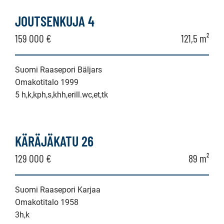
JOUTSENKUJA 4
159 000 €
121,5 m²
Suomi Raasepori Bäljars
Omakotitalo 1999
5 h,k,kph,s,khh,erill.wc,et,tk
KÄRÄJÄKATU 26
129 000 €
89 m²
Suomi Raasepori Karjaa
Omakotitalo 1958
3h,k