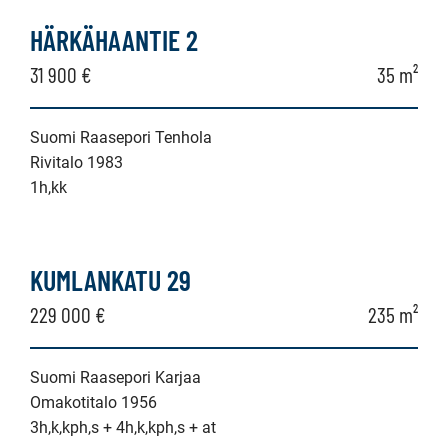
kerrostalo,
HÄRKÄHAANTIE 2
luhtitalo,
31 900 €
35 m²
rivitalo,
paritalo,
Suomi Raasepori Tenhola
Rivitalo 1983
puutalo-
1h,kk
osake,
omakotitalo,
erillistalo,
KUMLANKATU 29
maatila
229 000 €
235 m²
Suomi Raasepori Karjaa
Omakotitalo 1956
3h,k,kph,s + 4h,k,kph,s + at