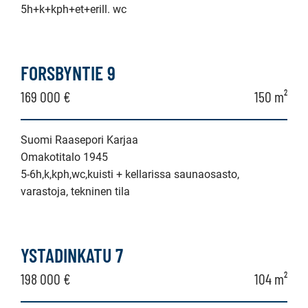
5h+k+kph+et+erill. wc
FORSBYNTIE 9
169 000 €
150 m²
Suomi Raasepori Karjaa
Omakotitalo 1945
5-6h,k,kph,wc,kuisti + kellarissa saunaosasto,
varastoja, tekninen tila
YSTADINKATU 7
198 000 €
104 m²