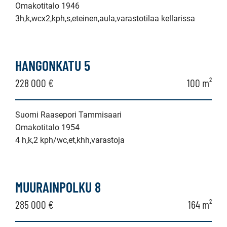
Omakotitalo 1946
3h,k,wcx2,kph,s,eteinen,aula,varastotilaa kellarissa
HANGONKATU 5
228 000 €
100 m²
Suomi Raasepori Tammisaari
Omakotitalo 1954
4 h,k,2 kph/wc,et,khh,varastoja
MUURAINPOLKU 8
285 000 €
164 m²