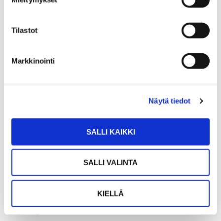
KOIVUNIEMENKATU 35
Tilastot
112 000 €
59,5 m²
Markkinointi
Suomi Raasepori Tammisaari
Kerrostalo 1969
2h,k,kph,s
Näytä tiedot
SALLI KAIKKI
MINKINKUJA 8
205 000 €
99,5 m²
SALLI VALINTA
Suomi Raasepori Tammisaari
KIELLÄ
Omakotitalo 1986
3 h,k,kph,s,khh,vh,et,tk,