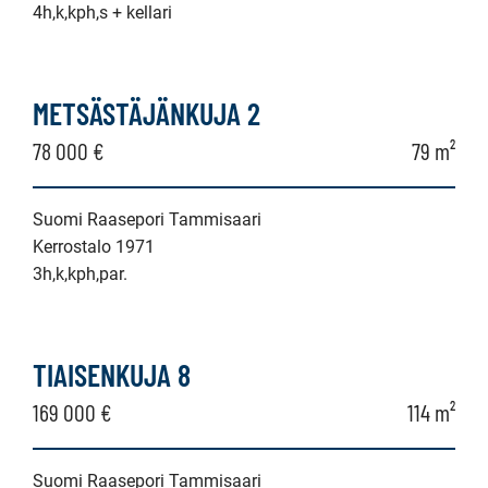
4h,k,kph,s + kellari
METSÄSTÄJÄNKUJA 2
78 000 €
79 m²
Suomi Raasepori Tammisaari
Kerrostalo 1971
3h,k,kph,par.
TIAISENKUJA 8
169 000 €
114 m²
Suomi Raasepori Tammisaari