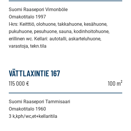
Suomi Raasepori Vimonböle
Omakotitalo 1997
I-krs: Keitttiö, olohuone, takkahuone, kesähuone,
pukuhuone, pesuhuone, sauna, kodinhoitohuone,
erillinen wc. Kellari: autotalli, askarteluhuone,
varastoja, tekn.tila
VÄTTLAXINTIE 167
115 000 €
100 m²
Suomi Raasepori Tammisaari
Omakotitalo 1960
3 k,kph/wc,et+kellaritila