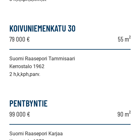
KOIVUNIEMENKATU 30
79 000 €
55 m²
Suomi Raasepori Tammisaari
Kerrostalo 1962
2 h,k,kph,parv.
PENTBYNTIE
99 000 €
90 m²
Suomi Raasepori Karjaa