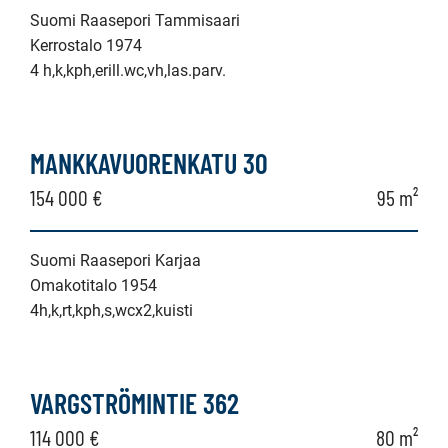
Suomi Raasepori Tammisaari
Kerrostalo 1974
4 h,k,kph,erill.wc,vh,las.parv.
MANKKAVUORENKATU 30
154 000 €
95 m²
Suomi Raasepori Karjaa
Omakotitalo 1954
4h,k,rt,kph,s,wcx2,kuisti
VARGSTRÖMINTIE 362
114 000 €
80 m²