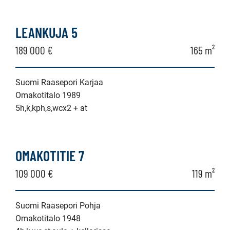
LEANKUJA 5
189 000 €
165 m²
Suomi Raasepori Karjaa
Omakotitalo 1989
5h,k,kph,s,wcx2 + at
OMAKOTITIE 7
109 000 €
119 m²
Suomi Raasepori Pohja
Omakotitalo 1948