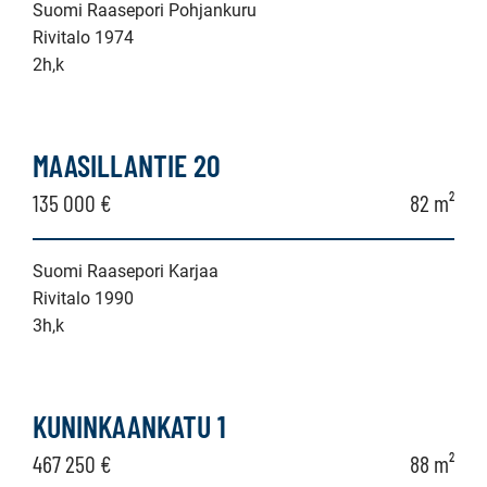
Suomi Raasepori Pohjankuru
Rivitalo 1974
2h,k
MAASILLANTIE 20
135 000 €
82 m²
Suomi Raasepori Karjaa
Rivitalo 1990
3h,k
KUNINKAANKATU 1
467 250 €
88 m²