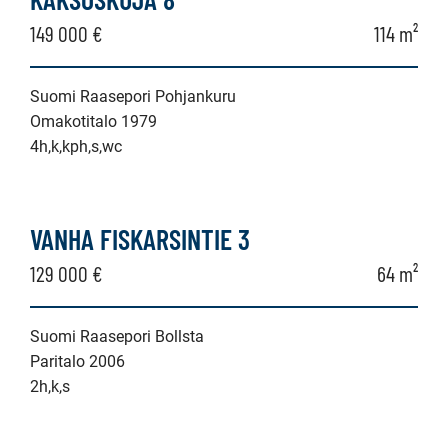
149 000 €
114 m²
Suomi Raasepori Pohjankuru
Omakotitalo 1979
4h,k,kph,s,wc
VANHA FISKARSINTIE 3
129 000 €
64 m²
Suomi Raasepori Bollsta
Paritalo 2006
2h,k,s