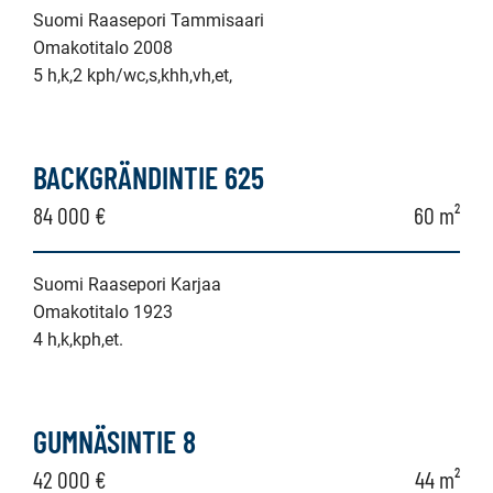
Suomi Raasepori Tammisaari
Omakotitalo 2008
5 h,k,2 kph/wc,s,khh,vh,et,
BACKGRÄNDINTIE 625
84 000 €
60 m²
Suomi Raasepori Karjaa
Omakotitalo 1923
4 h,k,kph,et.
GUMNÄSINTIE 8
42 000 €
44 m²