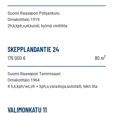
Suomi Raasepori Pohjankuru
Omakotitalo 1919
2h,k,kph,s,et,kuisti, kylmä vinttitila
SKEPPLANDANTIE 24
179 000 €
80 m²
Suomi Raasepori Tammisaari
Omakotitalo 1964
4 h,k,kph/wc,vh + kph,s,varastoja,autotalli, tekn.tila.
VALIMONKATU 11