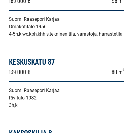
169 000 €
96 m²
Suomi Raasepori Karjaa
Omakotitalo 1956
4-5h,k,wc,kph,khh,s,tekninen tila, varastoja, harrastetila
KESKUSKATU 87
139 000 €
80 m²
Suomi Raasepori Karjaa
Rivitalo 1982
3h,k
KAKSOSKUJA 8