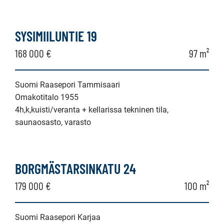
SYSIMIILUNTIE 19
168 000 €
97 m²
Suomi Raasepori Tammisaari
Omakotitalo 1955
4h,k,kuisti/veranta + kellarissa tekninen tila,
saunaosasto, varasto
BORGMÄSTARSINKATU 24
179 000 €
100 m²
Suomi Raasepori Karjaa