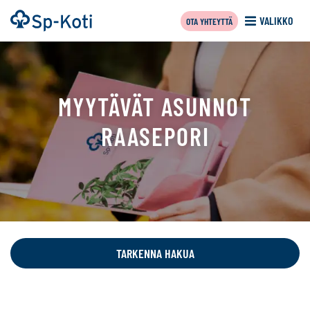
Siirry
Etusivu
VALIKKO
OTA YHTEYTTÄ
sisältöön
MYYTÄVÄT ASUNNOT
RAASEPORI
Tällä
sivulla
näytetään
TARKENNA HAKUA
seuraavat
kohteet: