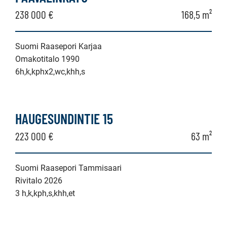
238 000 €
168,5 m²
Suomi Raasepori Karjaa
Omakotitalo 1990
6h,k,kphx2,wc,khh,s
HAUGESUNDINTIE 15
223 000 €
63 m²
Suomi Raasepori Tammisaari
Rivitalo 2026
3 h,k,kph,s,khh,et