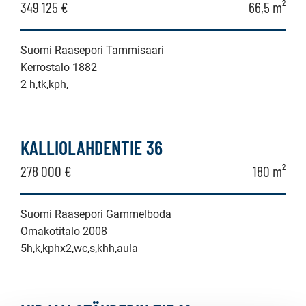
349 125 €
66,5 m²
Suomi Raasepori Tammisaari
Kerrostalo 1882
2 h,tk,kph,
KALLIOLAHDENTIE 36
278 000 €
180 m²
Suomi Raasepori Gammelboda
Omakotitalo 2008
5h,k,kphx2,wc,s,khh,aula