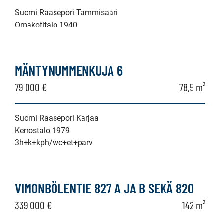
Suomi Raasepori Tammisaari
Omakotitalo 1940
MÄNTYNUMMENKUJA 6
79 000 €
78,5 m²
Suomi Raasepori Karjaa
Kerrostalo 1979
3h+k+kph/wc+et+parv
VIMONBÖLENTIE 827 A JA B SEKÄ 820
339 000 €
142 m²