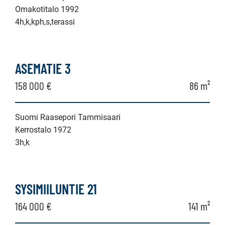
Omakotitalo 1992
4h,k,kph,s,terassi
ASEMATIE 3
158 000 €
86 m²
Suomi Raasepori Tammisaari
Kerrostalo 1972
3h,k
SYSIMIILUNTIE 21
164 000 €
141 m²