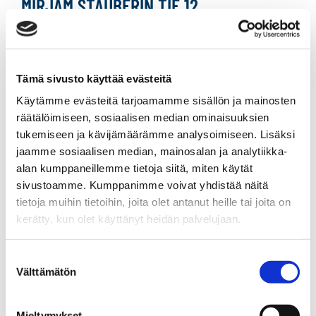
MIRJAM STÄUBERIN TIE 12
239 000 €
122 m²
Suomi Raasepori Tenhola
Tämä sivusto käyttää evästeitä
Omakotitalo 2013
Käytämme evästeitä tarjoamamme sisällön ja mainosten
4h,k,kph,s,khh,wc,at,tekninen tila, varasto
räätälöimiseen, sosiaalisen median ominaisuuksien
tukemiseen ja kävijämäärämme analysoimiseen. Lisäksi
jaamme sosiaalisen median, mainosalan ja analytiikka-
alan kumppaneillemme tietoja siitä, miten käytät
KIVIPELLONKUJA 3
sivustoamme. Kumppanimme voivat yhdistää näitä
78 000 €
78,5 m²
tietoja muihin tietoihin, joita olet antanut heille tai joita on
kerätty, kun olet käyttänyt heidän palvelujaan.
Suomi Raasepori Karjaa
Suostumuksen
Kerrostalo 1974
Välttämätön
valinta
3h,k
Mieltymykset