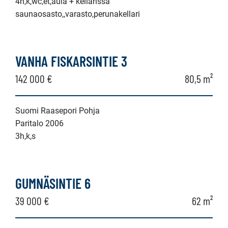
4h,k,wc,et,aula + kellarissa
saunaosasto,,varasto,perunakellari
VANHA FISKARSINTIE 3
142 000 €
80,5 m²
Suomi Raasepori Pohja
Paritalo 2006
3h,k,s
GUMNÄSINTIE 6
39 000 €
62 m²