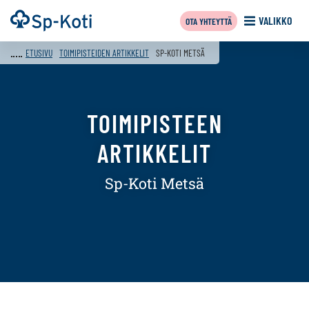
Siirry
Etusivu
VALIKKO
OTA YHTEYTTÄ
sisältöön
f
ETUSIVU
TOIMIPISTEIDEN ARTIKKELIT
SP-KOTI METSÄ
TOIMIPISTEEN
ARTIKKELIT
Sp-Koti Metsä
Tämän