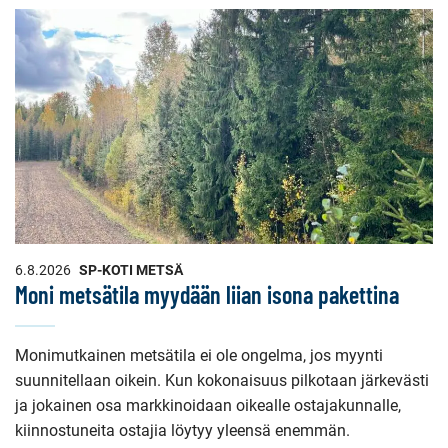
sivun
sisältö
6.8.2026
SP-KOTI METSÄ
Moni metsätila myydään liian isona pakettina
Monimutkainen metsätila ei ole ongelma, jos myynti
suunnitellaan oikein. Kun kokonaisuus pilkotaan järkevästi
ja jokainen osa markkinoidaan oikealle ostajakunnalle,
kiinnostuneita ostajia löytyy yleensä enemmän.