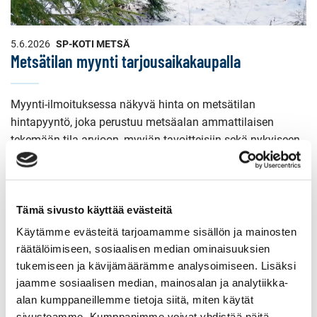
5.6.2026
SP-KOTI METSÄ
Metsätilan myynti tarjousaikakaupalla
Myynti-ilmoituksessa näkyvä hinta on metsätilan
hintapyyntö, joka perustuu metsäalan ammattilaisen
tekemään tila-arvioon, myyjän tavoitteisiin sekä nykyiseen
markkinahintaan. Ostajaehdokas voi tarjota metsätilasta
mieleisensä hinnan, joka voi olla enemmän, vähemmän tai
saman verran kuin asetettu hinta.
Tämä sivusto käyttää evästeitä
Käytämme evästeitä tarjoamamme sisällön ja mainosten
räätälöimiseen, sosiaalisen median ominaisuuksien
tukemiseen ja kävijämäärämme analysoimiseen. Lisäksi
jaamme sosiaalisen median, mainosalan ja analytiikka-
alan kumppaneillemme tietoja siitä, miten käytät
sivustoamme. Kumppanimme voivat yhdistää näitä