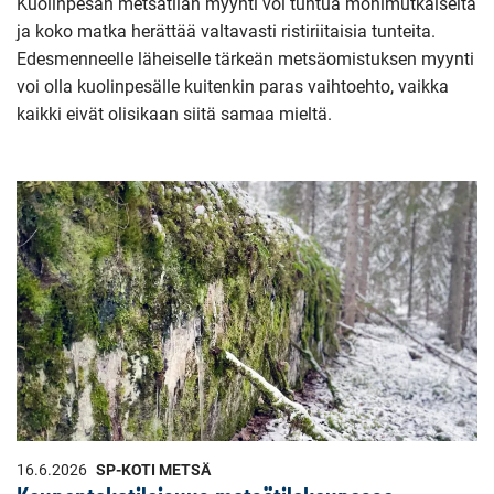
Kuolinpesän metsätilan myynti voi tuntua monimutkaiselta
ja koko matka herättää valtavasti ristiriitaisia tunteita.
Edesmenneelle läheiselle tärkeän metsäomistuksen myynti
voi olla kuolinpesälle kuitenkin paras vaihtoehto, vaikka
kaikki eivät olisikaan siitä samaa mieltä.
16.6.2026
SP-KOTI METSÄ