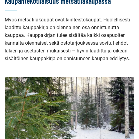
Kaupantekotilaisuus metsätilakaupassa
Myös metsätilakaupat ovat kiinteistökaupat. Huolellisesti
laadittu kauppakirja on olennainen osa onnistunutta
kauppaa. Kauppakirjan tulee sisältää kaikki osapuolten
kannalta olennaiset sekä ostotarjouksessa sovitut ehdot
lakien ja asetusten mukaisesti – hyvin laadittu ja oikean
sisältöinen kauppakirja on onnistuneen kaupan edellytys.